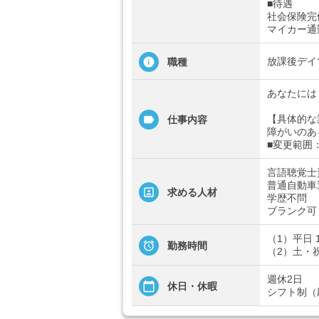
■待遇
社会保険完
マイカー通
放課後デイ
職種
あなたには
【具体的な
仕事内容
障がいのあ
■変更範囲
言語聴覚士
普通自動車
求める人材
学歴不問
ブランク可
（1）平日 1
勤務時間
（2）土・祝
週休2日
休日・休暇
シフト制（