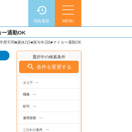
閲覧履歴
MENU
カー通勤OK
歴不問■週休2日■賞与年2回■マイカー通勤OK
選択中の検索条件

条件を変更する
---
エリア
---
職種
---
給与
---
雇用形態
---
こだわり条件