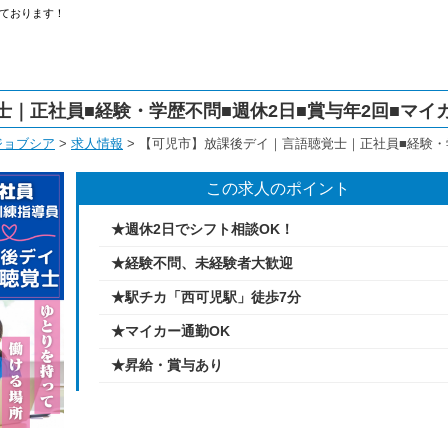
ております！
｜正社員■経験・学歴不問■週休2日■賞与年2回■マイ
ジョブシア
>
求人情報
>
【可児市】放課後デイ｜言語聴覚士｜正社員■経験・学
この求人のポイント
★週休2日でシフト相談OK！
★経験不問、未経験者大歓迎
★駅チカ「西可児駅」徒歩7分
★マイカー通勤OK
★昇給・賞与あり