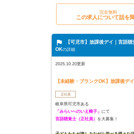
完全無料
この求人について話を
flag
【可児市】放課後デイ｜言語聴覚
OK
の詳細
2025.10.20更新
【未経験・ブランクOK】放課後デ
正社員
岐阜県可児市ある
「みらいへのいえ帷子」
にて
言語聴覚士（正社員）
を大募集！
子どもたちが楽しみながら学べる様々な