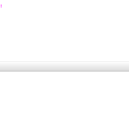
！
、
、
。