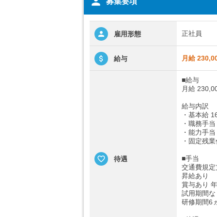
person
募集要項
正社員
雇用形態
月給 230,0
給与
■給与
月給 230,0
給与内訳
・基本給 16
・職務手当 2
・能力手当 2
・固定残業代
■手当
待遇
交通費規定
昇給あり
賞与あり 年
試用期間な
研修期間6