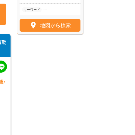
---
キーワード

地図から検索
通勤
能♪