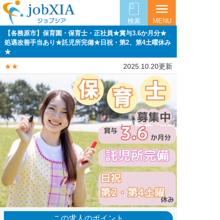
menu
検索
MENU
【各務原市】保育園・保育士・正社員★賞与3.6か月分★
処遇改善手当あり★託児所完備★日祝・第2、第4土曜休み
★
★★
2025.10.20更新
この求人のポイント