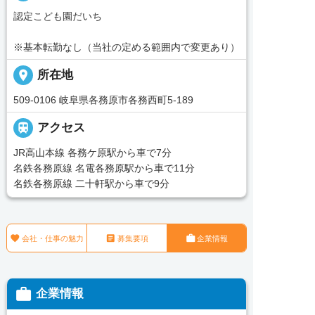
認定こども園だいち
※基本転勤なし（当社の定める範囲内で変更あり）
place
所在地
509-0106 岐阜県各務原市各務西町5-189

アクセス
JR高山本線 各務ケ原駅から車で7分
名鉄各務原線 名電各務原駅から車で11分
名鉄各務原線 二十軒駅から車で9分



会社・仕事の魅力
募集要項
企業情報

企業情報