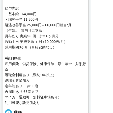
給与内訳
・基本給 164,000円
・職務手当 11,500円
処遇改善手当 25,000円～60,000円相当/月
（年3回、賞与月に支給）
賞与あり 実績年3回・計3.6ヶ月分
通勤手当 実費支給（上限10,000円/月）
試用期間3ヶ月（月給変動なし）
■福利厚生
雇用保険、労災保険、健康保険、厚生年金、財形貯
蓄
退職金制度あり（勤続1年以上）
退職金共済加入
定年制あり 一律60歳
再雇用あり 65歳まで
マイカー通勤可（無料駐車場あり）
利用可能な託児所あり
info
職種