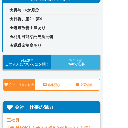
★賞与3.6か月分
★日祝、第2・第4
★処遇改善手当あり
★利用可能な託児所完備
★退職金制度あり
完全無料
簡単30秒
この求人について話を聞く
Webで応募



会社・仕事の魅力
募集要項
企業情報

会社・仕事の魅力
正社員
【未経験OK】お子さま好きな保育士さんお待ちし