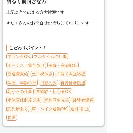
明るく前向きな方
上記に当てはまる方大歓迎です
★たくさんのお問合せお待ちしております★
こだわりポイント！
ブランクOK
フルタイムの仕事
ボーナス・賞与あり
主婦・主夫歓迎
交通費支給
土日祝休み
子育て両立応援
学歴・年齢不問
日勤のみ
有資格者歓迎
朝からの仕事
未経験・初心者OK
産休育休制度充実
福利厚生充実
経験者優遇
託児所あり
車・バイク通勤OK
週4日以上
長期