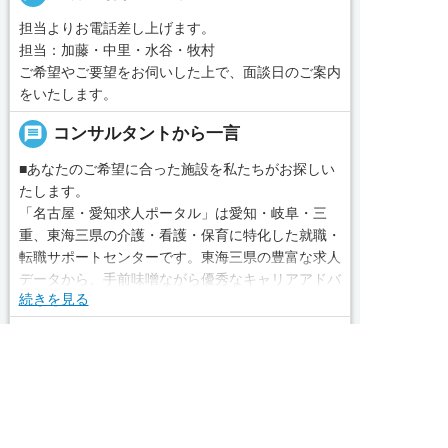
担当よりお電話差し上げます。
担当：加藤・中里・水谷・牧村
ご希望やご要望をお伺いした上で、面談日のご案内
をいたします。
message
コンサルタントから一言
■あなたのご希望に合った施設を私たちがお探しい
たします。
「名古屋・愛知求人ポータル」は愛知・岐阜・三
重、東海三県の介護・看護・保育に特化した就職・
転職サポートセンターです。東海三県の豊富な求人
データから、手前味噌ながら優秀なキャリアアドバ
続きを見る
イザー、コンサルタントがあなたのキャリアやご希
望をお聞きし、あなたにぴったりのお仕事をご紹介
local_phone
お問い合わせ番号
します。その後の面談調整や条件交渉まで、すべて
求人へのご応募は
お電話またはWEBから
責任をもってサポートいたします。また就業後のサ
050-3188-7599
ポート体制も万全！お悩みやお困りごとがあれば、


WEBで応募
電話で応募
当社のスタッフがよろこんでフォローいたします。
見学してみたい！求人情報のここを確認したい！な
完全無料
簡単30秒