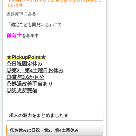
ています
各務原市にある
「認定こども園だいち」
にて
保育士
を募集中！
★PickupPoint★
◎日祝固定休み
◎第2、第4土曜日お休み
◎賞与3.6か月分
◎処遇改善手当あり
◎託児所完備
求人の魅力をまとめました★
①お休みは日祝・第2、第4土曜休み