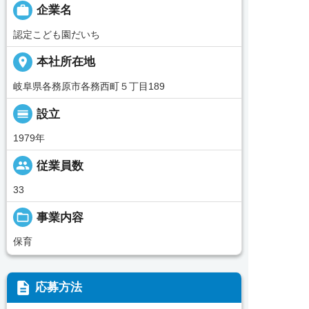

企業名
認定こども園だいち
place
本社所在地
岐阜県各務原市各務西町５丁目189
calendar_view_day
設立
1979年
people
従業員数
33
folder_open
事業内容
保育
description
応募方法