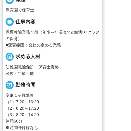
保育園で保育士
label
仕事内容
保育教諭業務全般（年少～年長までの縦割りクラス
の保育）
■変更範囲：会社の定める業務
portrait
求める人材
幼稚園教諭免許・保育士資格
経験・年齢不問

勤務時間
変形 1ヶ月単位
（1）7:20～16:20
（2）8:20～17:20
（3）8:20～14:20
休憩60分
※時間外ほぼなし