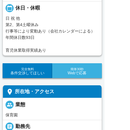
calendar_today
休日・休暇
日 祝 他
第2、第4土曜休み
行事等により変動あり（会社カレンダーによる）
年間休日数93日
育児休業取得実績あり
完全無料
簡単30秒
条件交渉してほしい
Webで応募
place
所在地・アクセス
people
業態
保育園
_pin
勤務先