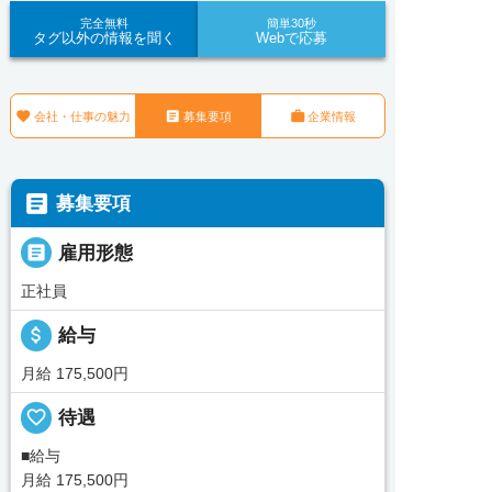
完全無料
簡単30秒
タグ以外の情報を聞く
Webで応募



会社・仕事の魅力
募集要項
企業情報

募集要項

雇用形態
正社員
attach_money
給与
月給 175,500円
favorite_border
待遇
■給与
月給 175,500円