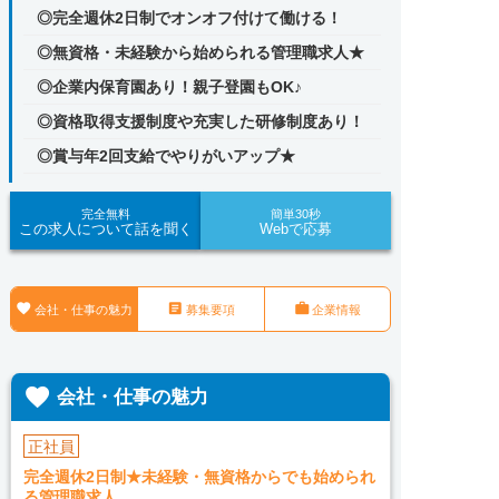
◎完全週休2日制でオンオフ付けて働ける！
◎無資格・未経験から始められる管理職求人★
◎企業内保育園あり！親子登園もOK♪
◎資格取得支援制度や充実した研修制度あり！
◎賞与年2回支給でやりがいアップ★
完全無料
簡単30秒
この求人について話を聞く
Webで応募



会社・仕事の魅力
募集要項
企業情報

会社・仕事の魅力
正社員
完全週休2日制★未経験・無資格からでも始められ
る管理職求人