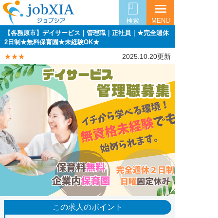
menu
検索
MENU
【各務原市】デイサービス｜管理職｜正社員｜★完全週休
2日制★無料保育園★未経験OK★
★★★
2025.10.20更新
この求人のポイント