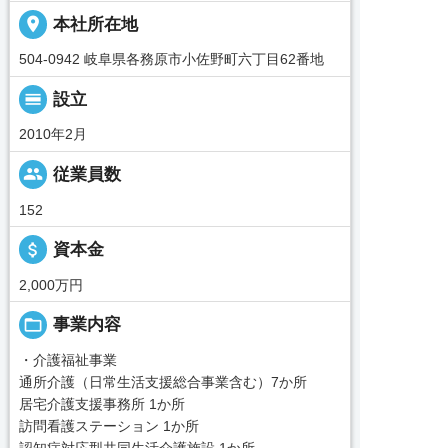
place
本社所在地
504-0942 岐阜県各務原市小佐野町六丁目62番地
calendar_view_day
設立
2010年2月
people
従業員数
152
attach_money
資本金
2,000万円
folder_open
事業内容
・介護福祉事業
通所介護（日常生活支援総合事業含む）7か所
居宅介護支援事務所 1か所
訪問看護ステーション 1か所
認知症対応型共同生活介護施設 1か所