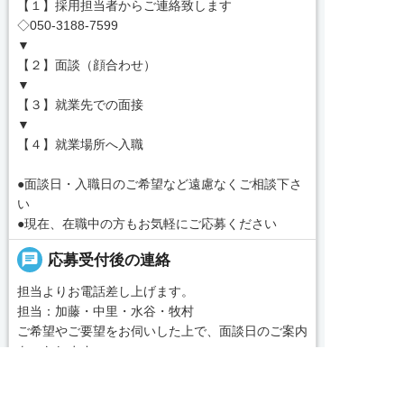
【１】採用担当者からご連絡致します
◇050-3188-7599
▼
【２】面談（顔合わせ）
▼
【３】就業先での面接
▼
【４】就業場所へ入職
●面談日・入職日のご希望など遠慮なくご相談下さ
い
●現在、在職中の方もお気軽にご応募ください
chat
応募受付後の連絡
担当よりお電話差し上げます。
担当：加藤・中里・水谷・牧村
ご希望やご要望をお伺いした上で、面談日のご案内
をいたします。
message
コンサルタントから一言
求人へのご応募は
お電話またはWEBから