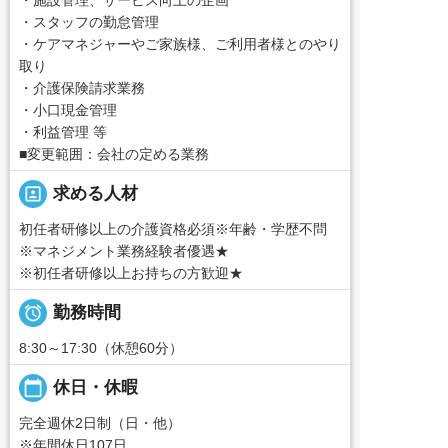
・スタッフの勤怠管理
・ケアマネジャーやご家族様、ご利用者様とのやり
取り
・介護保険請求業務
・小口現金管理
・利益管理 等
■変更範囲：会社の定める業務
portrait
求める人材
初任者研修以上の介護資格必須※年齢・学歴不問
※マネジメント業務経験者優遇★
※初任者研修以上お持ちの方歓迎★

勤務時間
8:30～17:30（休憩60分）
calendar_today
休日・休暇
完全週休2日制（日・他）
※年間休日107日