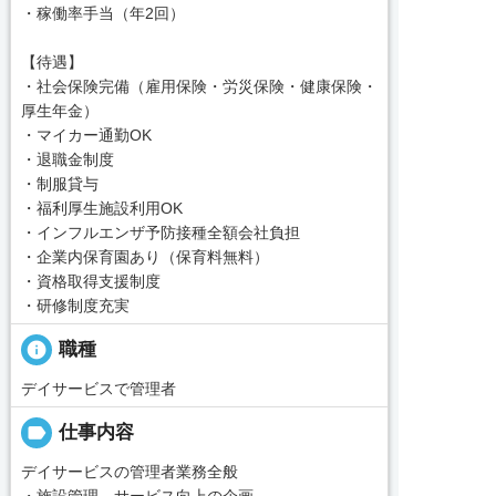
・稼働率手当（年2回）
【待遇】
・社会保険完備（雇用保険・労災保険・健康保険・
厚生年金）
・マイカー通勤OK
・退職金制度
・制服貸与
・福利厚生施設利用OK
・インフルエンザ予防接種全額会社負担
・企業内保育園あり（保育料無料）
・資格取得支援制度
・研修制度充実
info
職種
デイサービスで管理者
label
仕事内容
デイサービスの管理者業務全般
・施設管理、サービス向上の企画