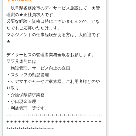
岐阜県各務原市のデイサービス施設にて、★管
理職の★正社員求人です。
必要な経験・資格は特にございませんので、どな
たでもご応募いただけます。
マネジメントの仕事経験がある方は、大歓迎です
★
デイサービスの管理者業務全般をお願します。
▽▽具体的には、
・施設管理、サービス向上の企画
・スタッフの勤怠管理
・ケアマネジャーやご家族様、ご利用者様とのや
り取り
・介護保険請求業務
・小口現金管理
・利益管理 等です。
-+-+-+-+-+-+-+-+-+-+-+-+-+-+-+-+-+-+-+-+-+-+-+-+-
+-+-+-+-+-+--+-+-+-+-+-+-+-+-+-+-+-+-+-+-+-+-+-+-
+-+-+-+-+-+-+-+-+-+-+-+-