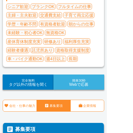
シニア歓迎
ブランクOK
フルタイムの仕事
主婦・主夫歓迎
交通費支給
子育て両立応援
学歴・年齢不問
有資格者歓迎
朝からの仕事
未経験・初心者OK
無資格OK
産休育休制度充実
研修あり
福利厚生充実
経験者優遇
託児所あり
資格取得支援制度
車・バイク通勤OK
週4日以上
長期
完全無料
簡単30秒
タグ以外の情報を聞く
Webで応募



会社・仕事の魅力
募集要項
企業情報

募集要項