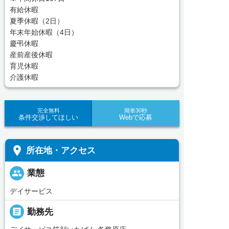
有給休暇
夏季休暇（2日）
年末年始休暇（4日）
慶弔休暇
産前産後休暇
育児休暇
介護休暇
完全無料
簡単30秒
条件交渉してほしい
Webで応募
place
所在地・アクセス
people
業態
デイサービス
_pin
勤務先