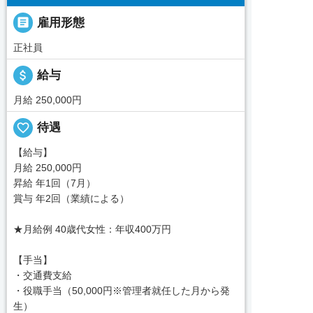

雇用形態
正社員
attach_money
給与
月給 250,000円
favorite_border
待遇
【給与】
月給 250,000円
昇給 年1回（7月）
賞与 年2回（業績による）
★月給例 40歳代女性：年収400万円
【手当】
・交通費支給
・役職手当（50,000円※管理者就任した月から発
生）