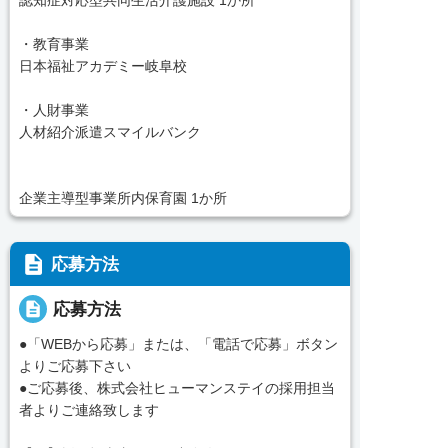
・教育事業
日本福祉アカデミー岐阜校
・人財事業
人材紹介派遣スマイルバンク
企業主導型事業所内保育園 1か所
description
応募方法
description
応募方法
●「WEBから応募」または、「電話で応募」ボタン
よりご応募下さい
●ご応募後、株式会社ヒューマンステイの採用担当
者よりご連絡致します