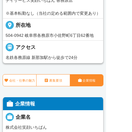
デイサービス笑顔いちばん 各務原店
※基本転勤なし（当社の定める範囲内で変更あり）
place
所在地
504-0942 岐阜県各務原市小佐野町6丁目62番地

アクセス
名鉄各務原線 新那加駅から徒歩で24分



会社・仕事の魅力
募集要項
企業情報

企業情報

企業名
株式会社笑顔いちばん