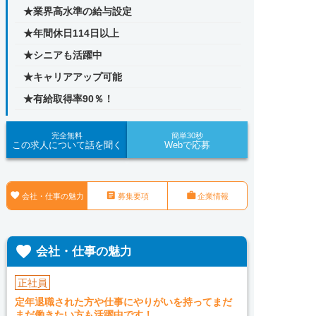
★業界高水準の給与設定
★年間休日114日以上
★シニアも活躍中
★キャリアアップ可能
★有給取得率90％！
完全無料
簡単30秒
この求人について話を聞く
Webで応募



会社・仕事の魅力
募集要項
企業情報

会社・仕事の魅力
正社員
定年退職された方や仕事にやりがいを持ってまだ
まだ働きたい方も活躍中です！