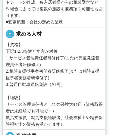
トシートの作成、各入居者様からの相談受付など
※場合によっては複数の施設を兼務頂く可能性もあ
ります。
■変更範囲：会社の定める業務
portrait
求める人材
【資格】
下記1.2.3を満たす方が対象
1.サービス管理責任者研修修了(または児童発達管
理責任者研修修了)
2.相談支援従事者初任者研修修了(または相談支援
従事者実務者研修修了)
3.普通自動車運転免許（AT可）
【経験】
サービス管理責任者としての経験大歓迎（資格取得
者は未経験でも可能です）
就労支援員、就労支援経験者、社会福祉士や精神保
険福祉士の資格も活かせます♪