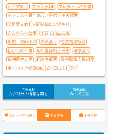
シニア歓迎
ブランクOK
フルタイムの仕事
ボーナス・賞与あり
主婦・主夫歓迎
交通費支給
人間関係に定評あり
夕方からの仕事
子育て両立応援
学歴・年齢不問
昇給あり
有資格者歓迎
朝からの仕事
産休育休制度充実
研修あり
福利厚生充実
経験者優遇
資格取得支援制度
車・バイク通勤OK
週4日以上
長期
完全無料
簡単30秒
タグ以外の情報を聞く
Webで応募



会社・仕事の魅力
募集要項
企業情報