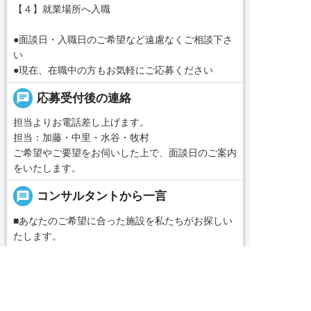
【４】就業場所へ入職
●面談日・入職日のご希望など遠慮なくご相談下さ
い
●現在、在職中の方もお気軽にご応募ください
chat
応募受付後の連絡
担当よりお電話差し上げます。
担当：加藤・中里・水谷・牧村
ご希望やご要望をお伺いした上で、面談日のご案内
をいたします。
message
コンサルタントから一言
■あなたのご希望に合った施設を私たちがお探しい
たします。
「名古屋・愛知求人ポータル」は愛知・岐阜・三
求人へのご応募は
重、東海三県の介護・看護・保育に特化した就職・
お電話またはWEBから
転職サポートセンターです。東海三県の豊富な求人
データから、手前味噌ながら優秀なキャリアアドバ


WEBで応募
電話で応募
続きを見る