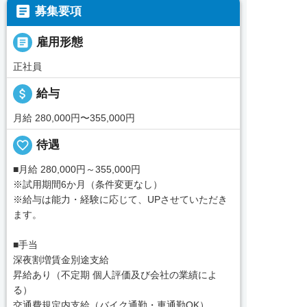

募集要項

雇用形態
正社員
attach_money
給与
月給 280,000円〜355,000円
favorite_border
待遇
■月給 280,000円～355,000円
※試用期間6か月（条件変更なし）
※給与は能力・経験に応じて、UPさせていただき
ます。
■手当
深夜割増賃金別途支給
昇給あり（不定期 個人評価及び会社の業績によ
る）
交通費規定内支給（バイク通勤・車通勤OK）