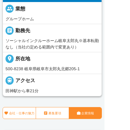
people
業態
グループホーム
_pin
勤務先
ソーシャルインクルーホーム岐阜太郎丸※基本転勤
なし（当社の定める範囲内で変更あり）
place
所在地
500-8238 岐阜県岐阜市太郎丸北郷205-1

アクセス
田神駅から車21分



会社・仕事の魅力
募集要項
企業情報