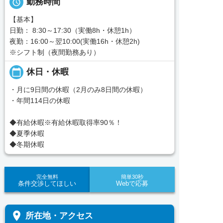

勤務時間
【基本】
日勤： 8:30～17:30（実働8h・休憩1h）
夜勤：16:00～翌10:00(実働16h・休憩2h)
※シフト制（夜間勤務あり）
calendar_today
休日・休暇
・月に9日間の休暇（2月のみ8日間の休暇）
・年間114日の休暇
◆有給休暇※有給休暇取得率90％！
◆夏季休暇
◆冬期休暇
完全無料
簡単30秒
条件交渉してほしい
Webで応募
place
所在地・アクセス