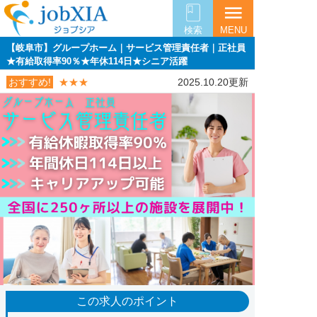
menu
検索
MENU
【岐阜市】グループホーム｜サービス管理責任者｜正社員
★有給取得率90％★年休114日★シニア活躍
おすすめ!
★★★
2025.10.20更新
この求人のポイント