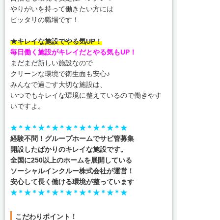
やりがいを持って働きたい方には
ピッタリの職場です！
★キレイな施設でやる気UP！
毎日働く施設がキレイだとやる気もUP！
まだまだ新しい施設なので
クリーンな環境で衛生面も安心♪
みんなで過ごす大切な施設は、
いつでもキレイな環境に整えているので働きやす
いですよ。
★＊★＊★＊★＊★＊★＊★＊★＊★
経験不問！グループホームでサビ管募集
開設したばかりのキレイな施設です。
全国に250以上のホームを展開している
ソーシャルインクルー株式会社が運営！
安心して長く働ける環境が整っています
★＊★＊★＊★＊★＊★＊★＊★＊★
こだわりポイント！