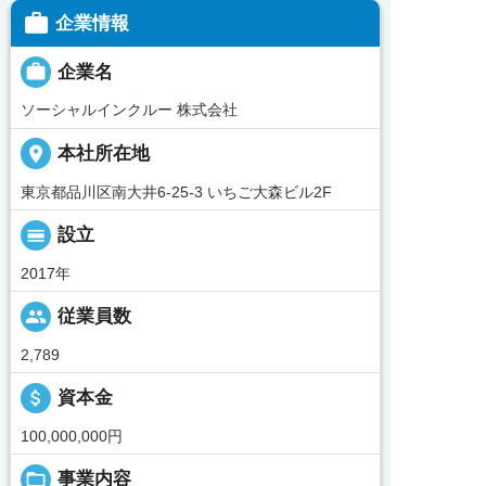

企業情報

企業名
ソーシャルインクルー 株式会社
place
本社所在地
東京都品川区南大井6-25-3 いちご大森ビル2F
calendar_view_day
設立
2017年
people
従業員数
2,789
attach_money
資本金
100,000,000円
folder_open
事業内容