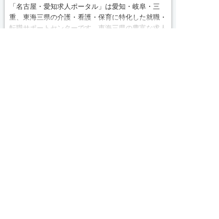
「名古屋・愛知求人ポータル」は愛知・岐阜・三
重、東海三県の介護・看護・保育に特化した就職・
転職サポートセンターです。東海三県の豊富な求人
続きを見る
データから、手前味噌ながら優秀なキャリアアドバ
イザー、コンサルタントがあなたのキャリアやご希
求人へのご応募は
お電話またはWEBから
local_phone
お問い合わせ番号
望をお聞きし、あなたにぴったりのお仕事をご紹介


WEBで応募
電話で応募
します。その後の面談調整や条件交渉まで、すべて
050-3188-7599
責任をもってサポートいたします。また就業後のサ
ポート体制も万全！お悩みやお困りごとがあれば、
当社のスタッフがよろこんでフォローいたします。
完全無料
簡単30秒
求人票以外の情報を聞く
Webで応募
見学してみたい！求人情報のここを確認したい！な
ど、興味本位でも構いませんので、スタッフまでお
求人ID：1144-ca-ms-f-kyo
気軽にお問い合わせください。
Recommended
■「シフト制、完全週休2、土日祝休み、土日休
あなたにおすすめの求人をご紹介
み、日祝休み、週3以内可、短時間・扶養内、日勤
のみ、夜勤のみ、未経験歓迎、主婦歓迎、主夫歓
正社員