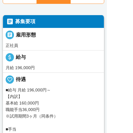

募集要項

雇用形態
正社員
attach_money
給与
月給 196,000円
favorite_border
待遇
■給与 月給 196,000円～
【内訳】
基本給 160,000円
職能手当36,000円
※試用期間3ヶ月（同条件）
■手当