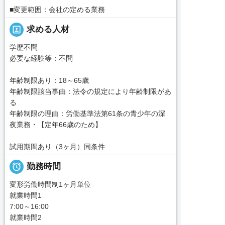
■変更範囲：会社の定める業務
portrait
求める人材
学歴不問
必要な経験等：不問
年齢制限あり：18～65歳
年齢制限該当事由：法令の規定により年齢制限があ
る
年齢制限の理由：労働基準法第61条の青少年の深
夜業務・【定年66歳のため】
試用期間あり（3ヶ月）同条件

勤務時間
変形労働時間制1ヶ月単位
就業時間1
7:00～16:00
就業時間2