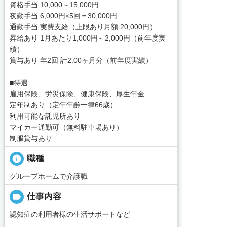
資格手当 10,000～15,000円
夜勤手当 6,000円×5回＝30,000円
通勤手当 実費支給（上限あり月額 20,000円）
昇給あり 1月あたり1,000円～2,000円（前年度実
績）
賞与あり 年2回 計2.00ヶ月分（前年度実績）
■待遇
雇用保険、労災保険、健康保険、厚生年金
定年制あり（定年年齢一律66歳）
利用可能な託児所あり
マイカー通勤可（無料駐車場あり）
制服貸与あり
info
職種
グループホームで介護職
label
仕事内容
認知症の利用者様の生活サポートなど