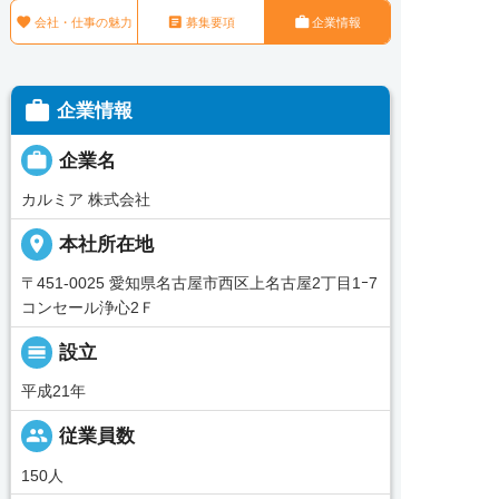



会社・仕事の魅力
募集要項
企業情報

企業情報

企業名
カルミア 株式会社
place
本社所在地
〒451-0025 愛知県名古屋市西区上名古屋2丁目1ｰ7
コンセール浄心2Ｆ
calendar_view_day
設立
平成21年
people
従業員数
150人