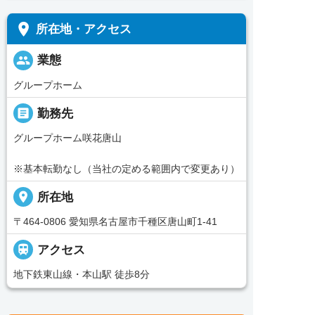
place
所在地・アクセス
people
業態
グループホーム
_pin
勤務先
グループホーム咲花唐山
※基本転勤なし（当社の定める範囲内で変更あり）
place
所在地
〒464-0806 愛知県名古屋市千種区唐山町1-41

アクセス
地下鉄東山線・本山駅 徒歩8分