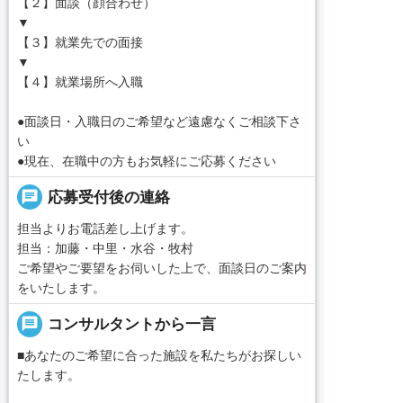
【２】面談（顔合わせ）
▼
【３】就業先での面接
▼
【４】就業場所へ入職
●面談日・入職日のご希望など遠慮なくご相談下さ
い
●現在、在職中の方もお気軽にご応募ください
chat
応募受付後の連絡
担当よりお電話差し上げます。
担当：加藤・中里・水谷・牧村
ご希望やご要望をお伺いした上で、面談日のご案内
をいたします。
message
コンサルタントから一言
■あなたのご希望に合った施設を私たちがお探しい
たします。