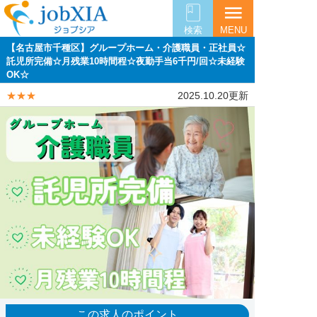
menu
検索
MENU
【名古屋市千種区】グループホーム・介護職員・正社員☆
託児所完備☆月残業10時間程☆夜勤手当6千円/回☆未経験
OK☆
★★★
2025.10.20更新
この求人のポイント