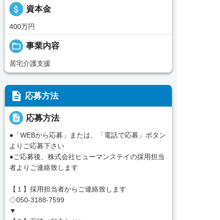
attach_money
資本金
400万円
folder_open
事業内容
居宅介護支援
description
応募方法
description
応募方法
●「WEBから応募」または、「電話で応募」ボタン
よりご応募下さい
●ご応募後、株式会社ヒューマンステイの採用担当
者よりご連絡致します
【１】採用担当者からご連絡致します
◇050-3188-7599
▼