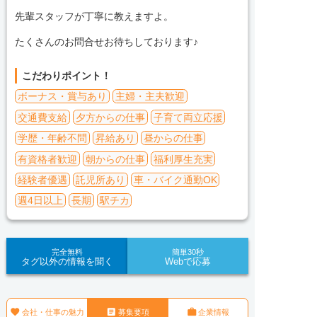
先輩スタッフが丁寧に教えますよ。
たくさんのお問合せお待ちしております♪
こだわりポイント！
ボーナス・賞与あり
主婦・主夫歓迎
交通費支給
夕方からの仕事
子育て両立応援
学歴・年齢不問
昇給あり
昼からの仕事
有資格者歓迎
朝からの仕事
福利厚生充実
経験者優遇
託児所あり
車・バイク通勤OK
週4日以上
長期
駅チカ
完全無料
簡単30秒
タグ以外の情報を聞く
Webで応募



会社・仕事の魅力
募集要項
企業情報