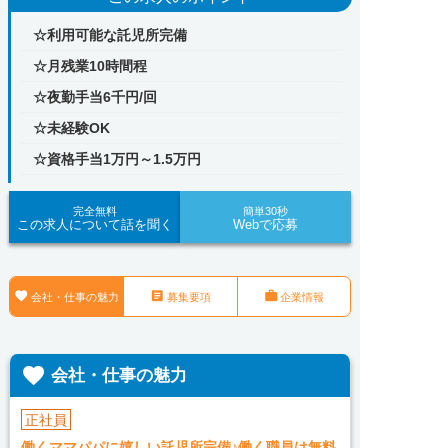
☆利用可能な託児所完備
☆月残業10時間程
☆夜勤手当6千円/回
☆未経験OK
☆資格手当1万円～1.5万円
完全無料
簡単30秒
この求人について話を聞く
Webで応募



会社・仕事の魅力
募集要項
企業情報

会社・仕事の魅力
正社員
働くママパパに嬉しい託児所完備♪働く職員は無料