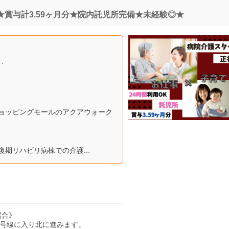
賞与計3.59ヶ月分★院内託児所完備★未経験◎★
て、
ョッピングモールのアクアウォーク
期リハビリ病棟での介護...
場合》
58号線に入り北に進みます。