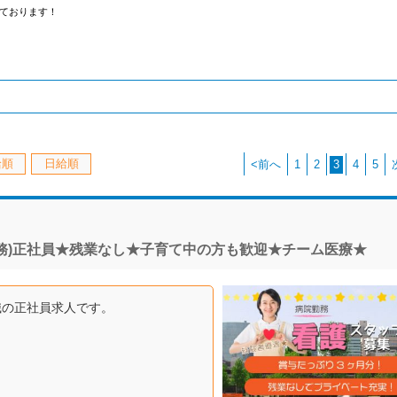
ております！
給順
日給順
<前へ
1
2
3
4
5
務)正社員★残業なし★子育て中の方も歓迎★チーム医療★
の正社員求人です。