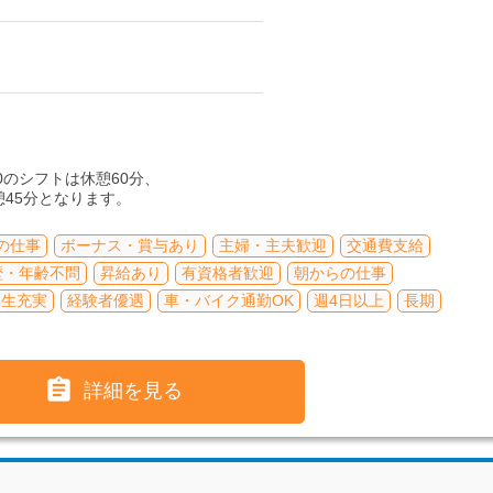
17:00のシフトは休憩60分、
休憩45分となります。
の仕事
ボーナス・賞与あり
主婦・主夫歓迎
交通費支給
歴・年齢不問
昇給あり
有資格者歓迎
朝からの仕事
厚生充実
経験者優遇
車・バイク通勤OK
週4日以上
長期

詳細を見る