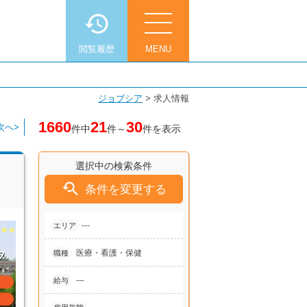
閲覧履歴
MENU
ジョブシア
>
求人情報
1660
21
30
次へ>
件中
件～
件を表示
選択中の検索条件

条件を変更する
---
エリア
医療・看護・保健
職種
---
給与