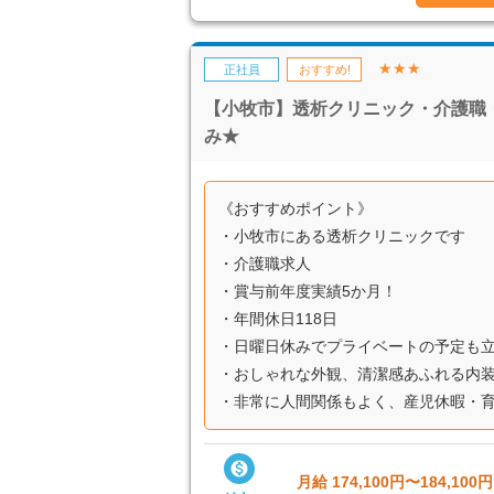
★★★
正社員
おすすめ!
【小牧市】透析クリニック・介護職・
み★
《おすすめポイント》
・小牧市にある透析クリニックです
・介護職求人
・賞与前年度実績5か月！
・年間休日118日
・日曜日休みでプライベートの予定も
・おしゃれな外観、清潔感あふれる内
・非常に人間関係もよく、産児休暇・育児

月給 174,100円〜184,100円