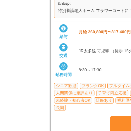
&nbsp;
特別養護老人ホーム フラワーコートについ

月給 260,800円〜317,400円
給与

JR太多線 可児駅 （徒歩 15
交通

8:30～17:30
勤務時間
シニア歓迎
ブランクOK
フルタイム
人間関係に定評あり
子育て両立応援
未経験・初心者OK
研修あり
福利厚
長期