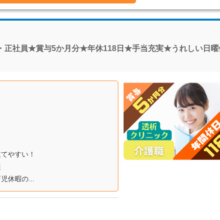
正社員★賞与5か月分★年休118日★手当充実★うれしい日曜
立てやすい！
装
休暇の...