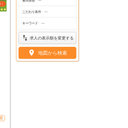
---
雇用形態
---
こだわり条件
---
キーワード

求人の表示順を変更する

地図から検索
実