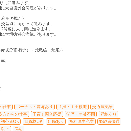
入り北に進みます。
側に大垣徳洲会病院があります。
ご利用の場合》
町交差点に向かって進みます。
12号線に入り南に進みます。
側に大垣徳洲会病院があります。
赤坂分署 行き）・荒尾線（荒尾六
下車。
）
分）
の仕事
ボーナス・賞与あり
主婦・主夫歓迎
交通費支給
夕方からの仕事
子育て両立応援
学歴・年齢不問
昇給あり
初心者OK
無資格OK
研修あり
福利厚生充実
経験者優遇
日以上
長期