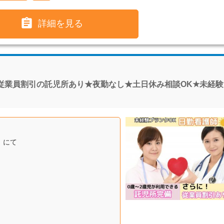

詳細を見る
従業員割引の託児所あり★夜勤なし★土日休み相談OK★未経験
」にて
！