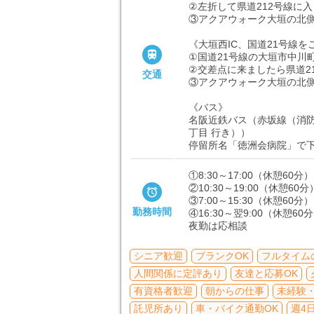
②左折して県道212号線に
③アクアウォーク大垣の北
《大垣西IC、国道21号線を

①国道21号線の大垣市中川
②交差点に来ましたら県道2
交通
③アクアウォーク大垣の北
《バス》
名阪近鉄バス（赤坂線（消防
丁目 行き））
停留所名「徳洲会病院」で
①8:30～17:00（休憩60分）
②10:30～19:00（休憩60分

③7:00～15:30（休憩60分）
勤務時間
④16:30～翌9:00（休憩60
夜勤は応相談
シニア歓迎
ブランクOK
フルタイム
人間関係に定評あり
友達と応募OK
有資格者歓迎
朝からの仕事
未経験・
託児所あり
車・バイク通勤OK
週4