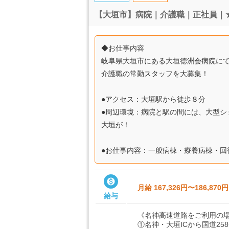
【大垣市】病院｜介護職｜正社員｜★
◆お仕事内容
岐阜県大垣市にある大垣徳洲会病院に
介護職の常勤スタッフを大募集！
●アクセス：大垣駅から徒歩８分
●周辺環境：病院と駅の間には、大型シ
大垣が！
●お仕事内容：一般病棟・療養病棟・回復

月給 167,326円〜186,870円
給与
《名神高速道路をご利用の
①名神・大垣ICから国道2