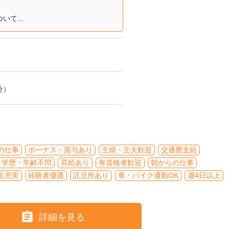
て...
分）
の仕事
ボーナス・賞与あり
主婦・主夫歓迎
交通費支給
学歴・年齢不問
昇給あり
有資格者歓迎
朝からの仕事
生充実
経験者優遇
託児所あり
車・バイク通勤OK
週4日以上

詳細を見る