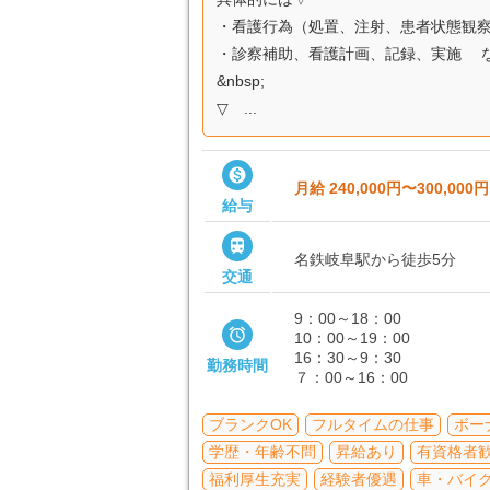
・看護行為（処置、注射、患者状態観
・診察補助、看護計画、記録、実施 
&nbsp;
▽ ...

月給 240,000円〜300,000円
給与

名鉄岐阜駅から徒歩5分
交通
9：00～18：00

10：00～19：00
16：30～9：30
勤務時間
７：00～16：00
ブランクOK
フルタイムの仕事
ボー
学歴・年齢不問
昇給あり
有資格者
福利厚生充実
経験者優遇
車・バイク