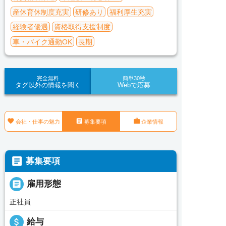
産休育休制度充実
研修あり
福利厚生充実
経験者優遇
資格取得支援制度
車・バイク通勤OK
長期
完全無料
簡単30秒
タグ以外の情報を聞く
Webで応募



会社・仕事の魅力
募集要項
企業情報

募集要項

雇用形態
正社員
attach_money
給与