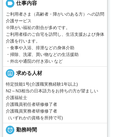
label
仕事内容
ご利用者さま（高齢者・障がいのある方）への訪問
介護サービス
※障がい福祉の割合が多めです。
ご利用者様のご自宅を訪問し、生活支援および身体
介護を行います。
・食事や入浴、排泄などの身体介助
・掃除、洗濯、買い物などの生活援助
・外出や通院の付き添い など
portrait
求める人材
特定技能1号(介護職実務経験1年以上)
N2～N3相当の日本語力をお持ちの方が望ましい
介護福祉士
介護職員初任者研修修了者
介護職員実務者研修修了者
（いずれかの資格を所持で可)

勤務時間