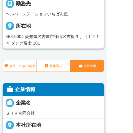
_pin
勤務先
ヘルパーステーションいちばん星
place
所在地
463‐0004 愛知県名古屋市守山区吉根３丁目１２１
４ ダンク富士 101



会社・仕事の魅力
募集要項
企業情報

企業情報

企業名
ＳＨＫ合同会社
place
本社所在地