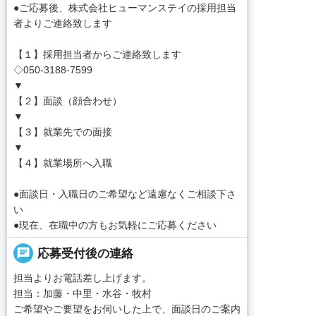
●ご応募後、株式会社ヒューマンステイの採用担当
者よりご連絡致します
【１】採用担当者からご連絡致します
◇050-3188-7599
▼
【２】面談（顔合わせ）
▼
【３】就業先での面接
▼
【４】就業場所へ入職
●面談日・入職日のご希望など遠慮なくご相談下さ
い
●現在、在職中の方もお気軽にご応募ください
chat
応募受付後の連絡
担当よりお電話差し上げます。
担当：加藤・中里・水谷・牧村
ご希望やご要望をお伺いした上で、面談日のご案内