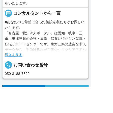
をいたします。
message
コンサルタントから一言
■あなたのご希望に合った施設を私たちがお探しい
たします。
「名古屋・愛知求人ポータル」は愛知・岐阜・三
重、東海三県の介護・看護・保育に特化した就職・
転職サポートセンターです。東海三県の豊富な求人
データから、手前味噌ながら優秀なキャリアアドバ
続きを見る
イザー、コンサルタントがあなたのキャリアやご希
望をお聞きし、あなたにぴったりのお仕事をご紹介
local_phone
お問い合わせ番号
します。その後の面談調整や条件交渉まで、すべて
責任をもってサポートいたします。また就業後のサ
050-3188-7599
ポート体制も万全！お悩みやお困りごとがあれば、
当社のスタッフがよろこんでフォローいたします。
見学してみたい！求人情報のここを確認したい！な
完全無料
簡単30秒
求人票以外の情報を聞く
Webで応募
ど、興味本位でも構いませんので、スタッフまでお
求人へのご応募は
気軽にお問い合わせください。
お電話またはWEBから


WEBで応募
電話で応募
求人ID：job-688926
■「シフト制、完全週休2、土日祝休み、土日休