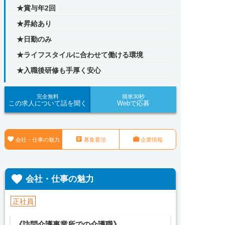
★賞与年2回
★昇給あり
★日勤のみ
★ライフスタイルに合わせて働ける環境
★入職後研修も手厚く安心
完全無料
簡単30秒
この求人について話を聞く
Webで応募



会社・仕事の魅力
募集要項
企業情報

会社・仕事の魅力
正社員
《訪問介護事業所での介護職》