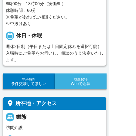
8時00分～18時00分（実働8h）
休憩時間：60分
※希望があればご相談ください。
※中抜けあり
calendar_today
休日・休暇
週休2日制（平日または土日固定休みを選択可能）
入職時にご希望をお伺いし、相談のうえ決定いたし
ます。
完全無料
簡単30秒
条件交渉してほしい
Webで応募
place
所在地・アクセス
people
業態
訪問介護