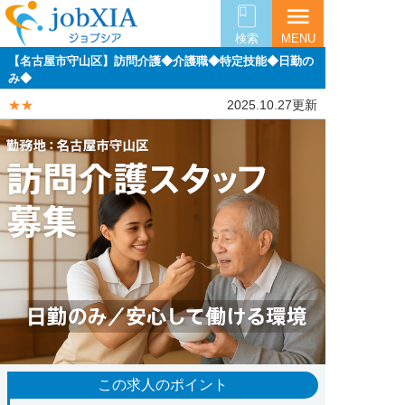
menu
検索
MENU
【名古屋市守山区】訪問介護◆介護職◆特定技能◆日勤の
み◆
★★
2025.10.27更新
この求人のポイント