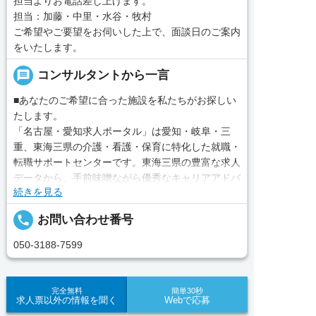
担当よりお電話差し上げます。
担当：加藤・中里・水谷・牧村
ご希望やご要望をお伺いした上で、面談日のご案内
をいたします。
message
コンサルタントから一言
■あなたのご希望に合った施設を私たちがお探しい
たします。
「名古屋・愛知求人ポータル」は愛知・岐阜・三
重、東海三県の介護・看護・保育に特化した就職・
転職サポートセンターです。東海三県の豊富な求人
データから、手前味噌ながら優秀なキャリアアドバ
続きを見る
イザー、コンサルタントがあなたのキャリアやご希
望をお聞きし、あなたにぴったりのお仕事をご紹介
local_phone
お問い合わせ番号
します。その後の面談調整や条件交渉まで、すべて
責任をもってサポートいたします。また就業後のサ
050-3188-7599
ポート体制も万全！お悩みやお困りごとがあれば、
当社のスタッフがよろこんでフォローいたします。
見学してみたい！求人情報のここを確認したい！な
完全無料
簡単30秒
求人票以外の情報を聞く
Webで応募
ど、興味本位でも構いませんので、スタッフまでお