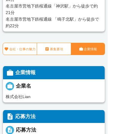
名古屋市営地下鉄桜通線「神沢駅」から徒歩で約
21分
名古屋市営地下鉄桜通線 「鳴子北駅」から徒歩で
約22分



会社・仕事の魅力
募集要項
企業情報

企業情報

企業名
株式会社Lian
description
応募方法
description
応募方法