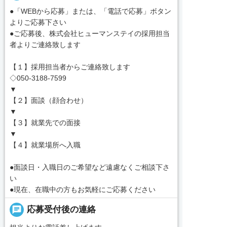
●「WEBから応募」または、「電話で応募」ボタン
よりご応募下さい
●ご応募後、株式会社ヒューマンステイの採用担当
者よりご連絡致します
【１】採用担当者からご連絡致します
◇050-3188-7599
▼
【２】面談（顔合わせ）
▼
【３】就業先での面接
▼
【４】就業場所へ入職
●面談日・入職日のご希望など遠慮なくご相談下さ
い
●現在、在職中の方もお気軽にご応募ください
chat
応募受付後の連絡