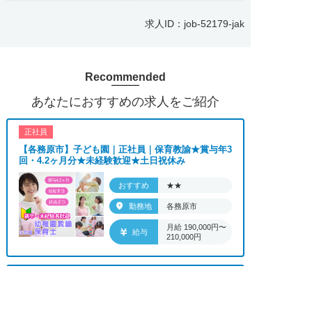
気軽にお問い合わせください。
求人ID：job-52179-jak
■「シフト制、完全週休2、土日祝休み、土日休
み、日祝休み、週3以内可、短時間・扶養内、日勤
のみ、夜勤のみ、未経験歓迎、主婦歓迎、主夫歓
Recommended
迎、曜日相談可、土日祝のみ、年休110日～、残業
月10H、保育/託児所、産休・育休あり、副業 Ｗワ
あなたにおすすめの求人をご紹介
ーク可、ブランクOK、ボーナスあり、賞与あり、
昇給あり、正社員登用、資格支援交通費支給、土日
正社員
のみOK、平日のみOK、残業なし、週1週2日から
【各務原市】子ども園｜正社員｜保育教諭★賞与年3
OK、週3日～ OK、週4日以上OK、フリーター歓
回・4.2ヶ月分★未経験歓迎★土日祝休み
迎、パートアルバイト歓迎、急募求人、初心者歓
迎、学歴・年齢不問、シニア歓迎、経験者歓迎、有
おすすめ
★★
資格者歓迎、短時間勤務の方も歓迎、フルタイム勤
勤務地
各務原市
務、資格取得サポート制度あり、完全週休2、研修
月給 190,000円〜
あり、新設・オープニング求人、ハローワーク求
給与
210,000円
人、短期、長期、春/夏/冬休み期間、時間や曜日が
選べる、平日休み希望対応可、平日のみ勤務、朝か
らの仕事、昼からの仕事、夕方からの仕事、日払い
正社員
OK、高収入、高時給、福利厚生充実、交通費支
【羽島郡】病院で病棟勤務の看護師★賞与4か月分の
求人へのご応募は
お電話またはWEBから
正社員★0～2歳児24時間託児所あり★年休...
給、寮・社宅あり、残業なし、社員登用あり、女性