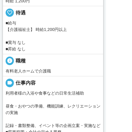
時給 1,200円
favorite_border
待遇
■給与
【介護福祉士】 時給1,200円以上
■賞与 なし
■昇給 なし
info
職種
有料老人ホームで介護職
label
仕事内容
利用者様の入浴や食事などの日常生活補助
昼食・おやつの準備、機能訓練、レクリエーション
の実施
記録・書類整備、イベント等の企画立案・実施など