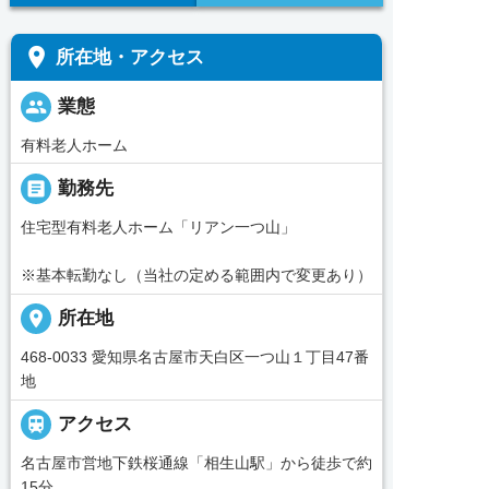
place
所在地・アクセス
people
業態
有料老人ホーム
_pin
勤務先
住宅型有料老人ホーム「リアン一つ山」
※基本転勤なし（当社の定める範囲内で変更あり）
place
所在地
468-0033 愛知県名古屋市天白区一つ山１丁目47番
地

アクセス
名古屋市営地下鉄桜通線「相生山駅」から徒歩で約
15分