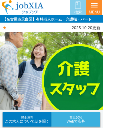
menu
検索
MENU
【名古屋市天白区】有料老人ホーム・介護職・パート
★
2025.10.20更新
完全無料
簡単30秒
この求人について話を聞く
Webで応募