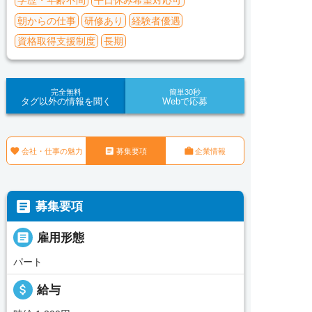
学歴・年齢不問
平日休み希望対応可
朝からの仕事
研修あり
経験者優遇
資格取得支援制度
長期
完全無料
簡単30秒
タグ以外の情報を聞く
Webで応募



会社・仕事の魅力
募集要項
企業情報

募集要項

雇用形態
パート
attach_money
給与