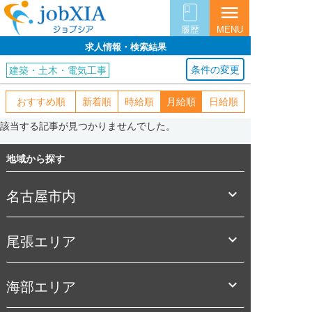
menu
履歴
MENU
求人情報・検索結果
条件の変更
建築・土木・電気工事
おすすめ順
新着順
時給順
月給順
日給順
該当する記事が見つかりませんでした。
地域から探す

名古屋市内

尾張エリア

海部エリア