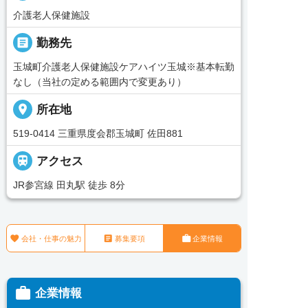
介護老人保健施設
_pin
勤務先
玉城町介護老人保健施設ケアハイツ玉城※基本転勤
なし（当社の定める範囲内で変更あり）
place
所在地
519-0414 三重県度会郡玉城町 佐田881

アクセス
JR参宮線 田丸駅 徒歩 8分



会社・仕事の魅力
募集要項
企業情報

企業情報