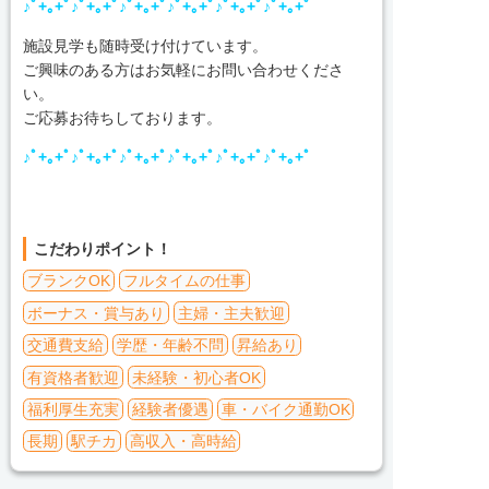
♪ﾟ+｡+ﾟ♪ﾟ+｡+ﾟ♪ﾟ+｡+ﾟ♪ﾟ+｡+ﾟ♪ﾟ+｡+ﾟ♪ﾟ+｡+ﾟ
施設見学も随時受け付けています。
ご興味のある方はお気軽にお問い合わせくださ
い。
ご応募お待ちしております。
♪ﾟ+｡+ﾟ♪ﾟ+｡+ﾟ♪ﾟ+｡+ﾟ♪ﾟ+｡+ﾟ♪ﾟ+｡+ﾟ♪ﾟ+｡+ﾟ
こだわりポイント！
ブランクOK
フルタイムの仕事
ボーナス・賞与あり
主婦・主夫歓迎
交通費支給
学歴・年齢不問
昇給あり
有資格者歓迎
未経験・初心者OK
福利厚生充実
経験者優遇
車・バイク通勤OK
長期
駅チカ
高収入・高時給