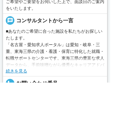
ご希望やご要望をお伺いした上で、面談日のご案内
をいたします。
message
コンサルタントから一言
■あなたのご希望に合った施設を私たちがお探しい
たします。
「名古屋・愛知求人ポータル」は愛知・岐阜・三
重、東海三県の介護・看護・保育に特化した就職・
転職サポートセンターです。東海三県の豊富な求人
データから、手前味噌ながら優秀なキャリアアドバ
続きを見る
イザー、コンサルタントがあなたのキャリアやご希
望をお聞きし、あなたにぴったりのお仕事をご紹介
local_phone
お問い合わせ番号
します。その後の面談調整や条件交渉まで、すべて
求人へのご応募は
責任をもってサポートいたします。また就業後のサ
050-3188-7599
お電話またはWEBから
ポート体制も万全！お悩みやお困りごとがあれば、
当社のスタッフがよろこんでフォローいたします。


WEBで応募
電話で応募
見学してみたい！求人情報のここを確認したい！な
完全無料
簡単30秒
求人票以外の情報を聞く
Webで応募
ど、興味本位でも構いませんので、スタッフまでお
気軽にお問い合わせください。
求人ID：960-ns-nf-ns-nor