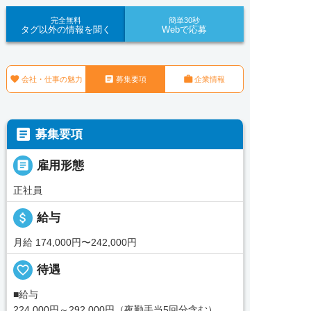
完全無料
簡単30秒
タグ以外の情報を聞く
Webで応募



会社・仕事の魅力
募集要項
企業情報

募集要項

雇用形態
正社員
attach_money
給与
月給 174,000円〜242,000円
favorite_border
待遇
■給与
224,000円～292,000円（夜勤手当5回分含む）