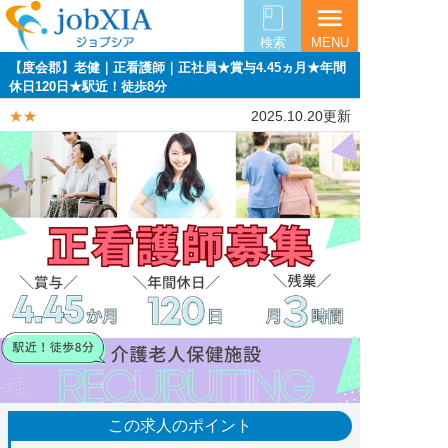
menu
検索
MENU
【度会郡】老健｜正看護師｜正社員★賞与4.45ヵ月★年間
休日120日★駅近！徒歩8分
★★
2025.10.20更新
この求人のポイント