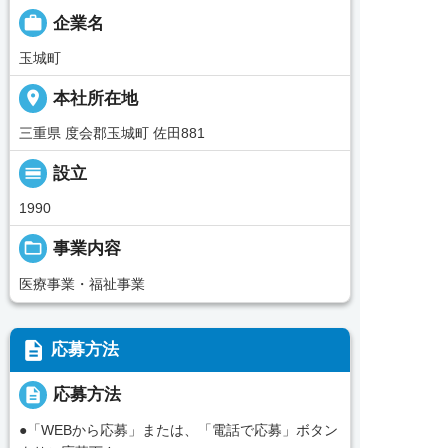

企業名
玉城町
place
本社所在地
三重県 度会郡玉城町 佐田881
calendar_view_day
設立
1990
folder_open
事業内容
医療事業・福祉事業
description
応募方法
description
応募方法
●「WEBから応募」または、「電話で応募」ボタン