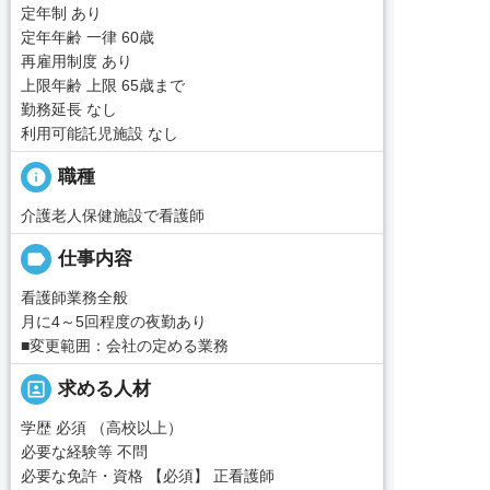
定年制 あり
定年年齢 一律 60歳
再雇用制度 あり
上限年齢 上限 65歳まで
勤務延長 なし
利用可能託児施設 なし
info
職種
介護老人保健施設で看護師
label
仕事内容
看護師業務全般
月に4～5回程度の夜勤あり
■変更範囲：会社の定める業務
portrait
求める人材
学歴 必須 （高校以上）
必要な経験等 不問
必要な免許・資格 【必須】 正看護師