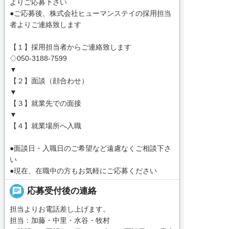
よりご応募下さい
●ご応募後、株式会社ヒューマンステイの採用担当
者よりご連絡致します
【１】採用担当者からご連絡致します
◇050-3188-7599
▼
【２】面談（顔合わせ）
▼
【３】就業先での面接
▼
【４】就業場所へ入職
●面談日・入職日のご希望など遠慮なくご相談下さ
い
●現在、在職中の方もお気軽にご応募ください
chat
応募受付後の連絡
担当よりお電話差し上げます。
担当：加藤・中里・水谷・牧村