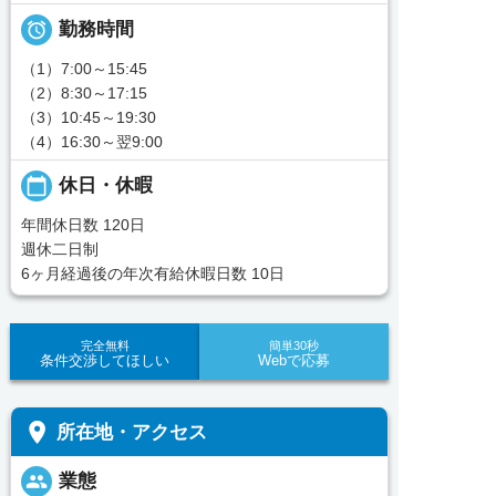

勤務時間
（1）7:00～15:45
（2）8:30～17:15
（3）10:45～19:30
（4）16:30～翌9:00
calendar_today
休日・休暇
年間休日数 120日
週休二日制
6ヶ月経過後の年次有給休暇日数 10日
完全無料
簡単30秒
条件交渉してほしい
Webで応募
place
所在地・アクセス
people
業態