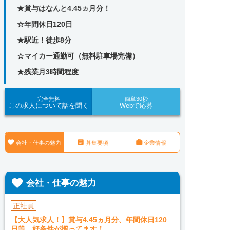
★賞与はなんと4.45ヵ月分！
☆年間休日120日
★駅近！徒歩8分
☆マイカー通勤可（無料駐車場完備）
★残業月3時間程度
完全無料
簡単30秒
この求人について話を聞く
Webで応募



会社・仕事の魅力
募集要項
企業情報

会社・仕事の魅力
正社員
【大人気求人！】賞与4.45ヵ月分、年間休日120
日等、好条件が揃ってます！