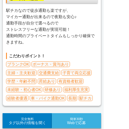
駅チカなので徒歩通勤も楽ですが、
マイカー通勤が出来るので夜勤も安心♪
通勤手段が自分で選べるので
ストレスフリーな通勤が実現可能！
通勤時間のプライベートタイムもしっかり確保で
きますね。
こだわりポイント！
ブランクOK
ボーナス・賞与あり
主婦・主夫歓迎
交通費支給
子育て両立応援
学歴・年齢不問
昇給あり
有資格者歓迎
未経験・初心者OK
研修あり
福利厚生充実
経験者優遇
車・バイク通勤OK
長期
駅チカ
完全無料
簡単30秒
タグ以外の情報を聞く
Webで応募