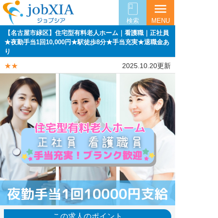
menu
検索
MENU
【名古屋市緑区】住宅型有料老人ホーム｜看護職｜正社員
★夜勤手当1回10,000円★駅徒歩8分★手当充実★退職金あ
り
★★
2025.10.20更新
この求人のポイント