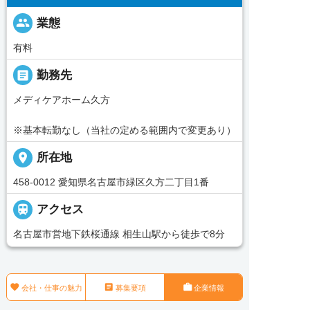
people
業態
有料
_pin
勤務先
メディケアホーム久方
※基本転勤なし（当社の定める範囲内で変更あり）
place
所在地
458-0012 愛知県名古屋市緑区久方二丁目1番

アクセス
名古屋市営地下鉄桜通線 相生山駅から徒歩で8分



会社・仕事の魅力
募集要項
企業情報