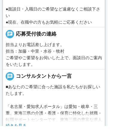
●面談日・入職日のご希望など遠慮なくご相談下さ
い
●現在、在職中の方もお気軽にご応募ください
chat
応募受付後の連絡
担当よりお電話差し上げます。
担当：加藤・中里・水谷・牧村
ご希望やご要望をお伺いした上で、面談日のご案内
をいたします。
message
コンサルタントから一言
■あなたのご希望に合った施設を私たちがお探しい
たします。
「名古屋・愛知求人ポータル」は愛知・岐阜・三
重、東海三県の介護・看護・保育に特化した就職・
転職サポートセンターです。東海三県の豊富な求人
続きを見る
データから、手前味噌ながら優秀なキャリアアドバ
イザー、コンサルタントがあなたのキャリアやご希
求人へのご応募は