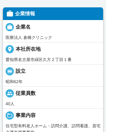

企業情報

企業名
医療法人 倉橋クリニック
place
本社所在地
愛知県名古屋市緑区久方２丁目１番
calendar_view_day
設立
昭和62年
people
従業員数
40人
folder_open
事業内容
住宅型有料老人ホーム・訪問介護、訪問看護、居宅