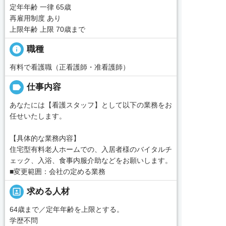
定年年齢 一律 65歳
再雇用制度 あり
上限年齢 上限 70歳まで
info
職種
有料で看護職（正看護師・准看護師）
label
仕事内容
あなたには【看護スタッフ】として以下の業務をお
任せいたします。
【具体的な業務内容】
住宅型有料老人ホームでの、入居者様のバイタルチ
ェック、入浴、食事内服介助などをお願いします。
■変更範囲：会社の定める業務
portrait
求める人材
64歳まで／定年年齢を上限とする。
学歴不問