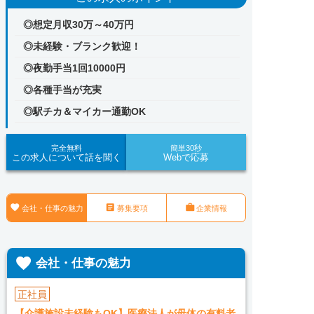
◎想定月収30万～40万円
◎未経験・ブランク歓迎！
◎夜勤手当1回10000円
◎各種手当が充実
◎駅チカ＆マイカー通勤OK
完全無料
簡単30秒
この求人について話を聞く
Webで応募



会社・仕事の魅力
募集要項
企業情報

会社・仕事の魅力
正社員
【介護施設未経験もOK】医療法人が母体の有料老