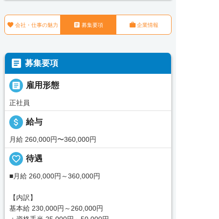



会社・仕事の魅力
募集要項
企業情報

募集要項

雇用形態
正社員
attach_money
給与
月給 260,000円〜360,000円
favorite_border
待遇
■月給 260,000円～360,000円
【内訳】
基本給 230,000円～260,000円
＋資格手当 25,000円～50,000円