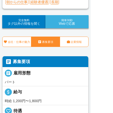
朝からの仕事
経験者優遇
長期
完全無料
簡単30秒
タグ以外の情報を聞く
Webで応募



会社・仕事の魅力
募集要項
企業情報

募集要項

雇用形態
パート
attach_money
給与
時給 1,200円〜1,800円
favorite_border
待遇