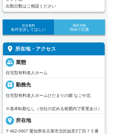
出勤日数はご相談ください
完全無料
簡単30秒
条件交渉してほしい
Webで応募
place
所在地・アクセス
people
業態
住宅型有料老人ホーム
_pin
勤務先
住宅型有料老人ホームひだまりの郷 なごや北
※基本転勤なし（当社の定める範囲内で変更あり）
place
所在地
〒462-0007 愛知県名古屋市北区如意3丁目７５番