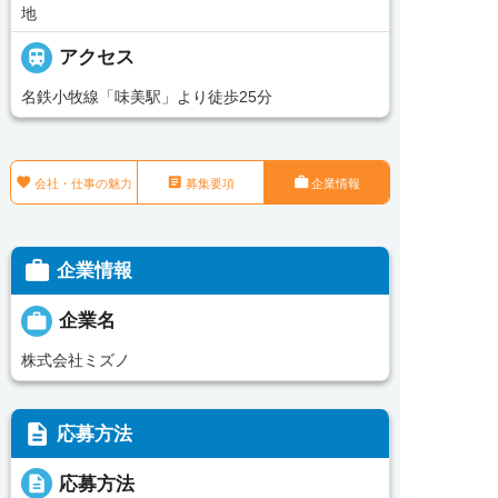
地

アクセス
名鉄小牧線「味美駅」より徒歩25分



会社・仕事の魅力
募集要項
企業情報

企業情報

企業名
株式会社ミズノ
description
応募方法
description
応募方法