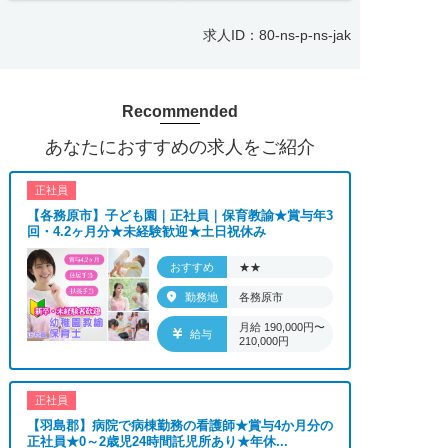
気軽にお問い合わせください。
求人ID：80-ns-p-ns-jak
■「シフト制、完全週休2、土日祝休み、土日休
み、日祝休み、週3以内可、短時間・扶養内、日勤
のみ、夜勤のみ、未経験歓迎、主婦歓迎、主夫歓
Recommended
迎、曜日相談可、土日祝のみ、年休110日～、残業
月10H、保育/託児所、産休・育休あり、副業 Ｗワ
あなたにおすすめの求人をご紹介
ーク可、ブランクOK、ボーナスあり、賞与あり、
昇給あり、正社員登用、資格支援交通費支給、土日
正社員
のみOK、平日のみOK、残業なし、週1週2日から
【各務原市】子ども園｜正社員｜保育教諭★賞与年3
OK、週3日～ OK、週4日以上OK、フリーター歓
回・4.2ヶ月分★未経験歓迎★土日祝休み
迎、パートアルバイト歓迎、急募求人、初心者歓
迎、無資格OK、学歴・年齢不問、シニア歓迎、経
おすすめ
★★
験者歓迎、有資格者歓迎、短時間勤務の方も歓迎、
勤務地
各務原市
フルタイム勤務、資格取得サポート制度あり、完全
月給 190,000円〜
週休2、研修あり、新設・オープニング求人、ハロ
給与
210,000円
ーワーク求人、短期、長期、春/夏/冬休み期間、時
間や曜日が選べる、平日休み希望対応可、平日のみ
勤務、朝からの仕事、昼からの仕事、夕方からの仕
正社員
事、日払いOK、高収入、高時給、福利厚生充実、
【羽島郡】病院で病棟勤務の看護師★賞与4か月分の
正社員★0～2歳児24時間託児所あり★年休...
交通費支給、寮・社宅あり、残業なし、社員登用あ