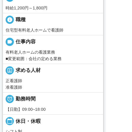
時給1,200円～1,800円
info
職種
住宅型有料老人ホームで看護師
label
仕事内容
有料老人ホームの看護業務
■変更範囲：会社の定める業務
portrait
求める人材
正看護師
准看護師

勤務時間
【日勤】09:00~18:00
calendar_today
休日・休暇
シフト制