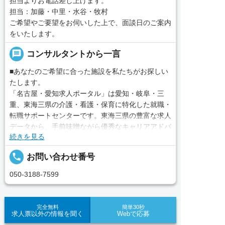
担当よりお電話差し上げます。
担当：加藤・中里・水谷・牧村
ご希望やご要望をお伺いした上で、面談日のご案内
をいたします。
message
コンサルタントから一言
■あなたのご希望に合った施設を私たちがお探しい
たします。
「名古屋・愛知求人ポータル」は愛知・岐阜・三
重、東海三県の介護・看護・保育に特化した就職・
転職サポートセンターです。東海三県の豊富な求人
データから、手前味噌ながら優秀なキャリアアドバ
続きを見る
イザー、コンサルタントがあなたのキャリアやご希
望をお聞きし、あなたにぴったりのお仕事をご紹介
local_phone
お問い合わせ番号
します。その後の面談調整や条件交渉まで、すべて
責任をもってサポートいたします。また就業後のサ
050-3188-7599
ポート体制も万全！お悩みやお困りごとがあれば、
当社のスタッフがよろこんでフォローいたします。
見学してみたい！求人情報のここを確認したい！な
完全無料
簡単30秒
求人票以外の情報を聞く
Webで応募
ど、興味本位でも構いませんので、スタッフまでお