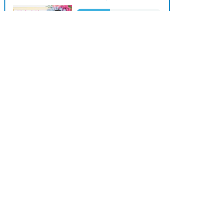
り、女性が多い職場」
おすすめ
★★★
上記の条件で働きたい方ご相談ください。
勤務地
羽島郡
求人へのご応募は
お電話またはWEBから
■「特別養護老人ホーム、介護老人保健施設、デイ
月給 231,000円〜
給与


WEBで応募
電話で応募
サービス、介護付有料老人ホーム、訪問介護サービ
262,000円
ス、グループホーム、サービス付き高齢者向け住
宅、住宅型有料老人ホーム、ショートステイ、看護
正社員
小規模多機能型居宅介護、小規模多機能ホーム、ケ
【名古屋市守山区】 特別養護老人ホームで介護職★
アプランセンター、放課後等デイサービス、居宅介
賞与実績年2回計3.3か月分の正社員★★シ...
護支援、ケアハウス、ケアホーム、リハビリテーシ
ョンセンター、リハビリ型デイサービス」等の施設
おすすめ
★★★
の求人も多数紹介できますので、お気軽にご相談く
勤務地
名古屋市
ださい。
給与
月給 218,000円
■未経験者歓迎の職場もご相談可能です。
「営業・事務・販売・受付・総務・人事・企画・管
理・公務員・不動産・金融・旅行・観光・飲食・コ
search
おすすめ求人をもっと見る
ンビニ」など様々なバックグラウンドをお持ちの方
も大歓迎ですのでお気軽にご相談ください。