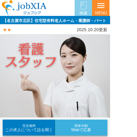
menu
検索
MENU
【名古屋市北区】住宅型有料老人ホーム・看護師・パート
★★
2025.10.20更新
完全無料
簡単30秒
この求人について話を聞く
Webで応募