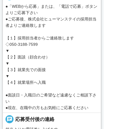
●「WEBから応募」または、「電話で応募」ボタン
よりご応募下さい
●ご応募後、株式会社ヒューマンステイの採用担当
者よりご連絡致します
【１】採用担当者からご連絡致します
◇050-3188-7599
▼
【２】面談（顔合わせ）
▼
【３】就業先での面接
▼
【４】就業場所へ入職
●面談日・入職日のご希望など遠慮なくご相談下さ
い
●現在、在職中の方もお気軽にご応募ください
chat
応募受付後の連絡