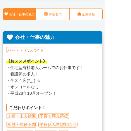



会社・仕事の魅力
募集要項
企業情報

会社・仕事の魅力
パート・アルバイト
《おススメポイント》
・住宅型有料老人ホームでのお仕事です！
・看護師の求人！
・全３４床(^_-)-☆
・オンコールなし！
・平成28年10月オープン！
こだわりポイント！
主婦・主夫歓迎
子育て両立応援
学歴・年齢不問
平日休み希望対応可