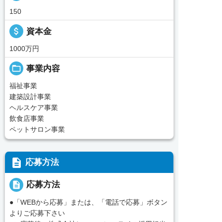
150
attach_money
資本金
1000万円
folder_open
事業内容
福祉事業
建築設計事業
ヘルスケア事業
飲食店事業
ペットサロン事業
description
応募方法
description
応募方法
●「WEBから応募」または、「電話で応募」ボタン
よりご応募下さい