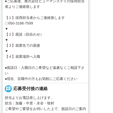
●ご応募後、株式会社ヒューマンステイの採用担当
者よりご連絡致します
【１】採用担当者からご連絡致します
◇050-3188-7599
▼
【２】面談（顔合わせ）
▼
【３】就業先での面接
▼
【４】就業場所へ入職
●面談日・入職日のご希望など遠慮なくご相談下さ
い
●現在、在職中の方もお気軽にご応募ください
chat
応募受付後の連絡
担当よりお電話差し上げます。
担当：加藤・中里・水谷・牧村
ご希望やご要望をお伺いした上で、面談日のご案内