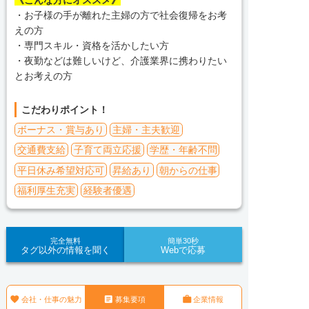
《こんな方にオススメ》
・お子様の手が離れた主婦の方で社会復帰をお考
えの方
・専門スキル・資格を活かしたい方
・夜勤などは難しいけど、介護業界に携わりたい
とお考えの方
こだわりポイント！
ボーナス・賞与あり
主婦・主夫歓迎
交通費支給
子育て両立応援
学歴・年齢不問
平日休み希望対応可
昇給あり
朝からの仕事
福利厚生充実
経験者優遇
完全無料
簡単30秒
タグ以外の情報を聞く
Webで応募



会社・仕事の魅力
募集要項
企業情報