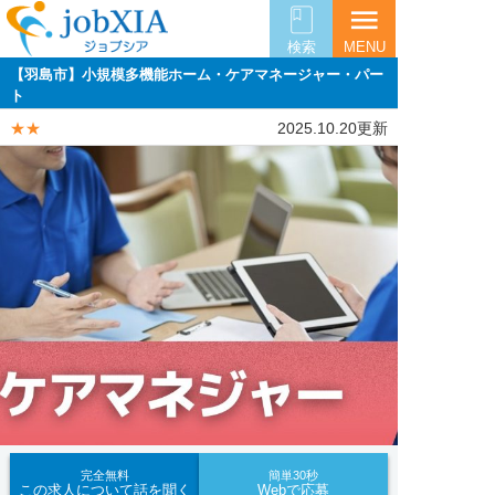
menu
検索
MENU
【羽島市】小規模多機能ホーム・ケアマネージャー・パー
ト
★★
2025.10.20更新
完全無料
簡単30秒
この求人について話を聞く
Webで応募