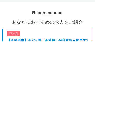
み、日祝休み、週3以内可、短時間・扶養内、日勤
のみ、夜勤のみ、未経験歓迎、主婦歓迎、主夫歓
Recommended
迎、曜日相談可、土日祝のみ、年休110日～、残業
月10H、保育/託児所、産休・育休あり、副業 Ｗワ
あなたにおすすめの求人をご紹介
ーク可、ブランクOK、ボーナスあり、賞与あり、
昇給あり、正社員登用、資格支援交通費支給、土日
正社員
のみOK、平日のみOK、残業なし、週1週2日から
【各務原市】子ども園｜正社員｜保育教諭★賞与年3
OK、週3日～ OK、週4日以上OK、フリーター歓
回・4.2ヶ月分★未経験歓迎★土日祝休み
迎、パートアルバイト歓迎、急募求人、初心者歓
求人へのご応募は
迎、学歴・年齢不問、シニア歓迎、経験者歓迎、有
おすすめ
★★
お電話またはWEBから
資格者歓迎、短時間勤務の方も歓迎、フルタイム勤


勤務地
各務原市
WEBで応募
電話で応募
務、資格取得サポート制度あり、完全週休2、研修
月給 190,000円〜
あり、新設・オープニング求人、ハローワーク求
給与
210,000円
人、短期、長期、春/夏/冬休み期間、時間や曜日が
選べる、平日休み希望対応可、平日のみ勤務、朝か
らの仕事、昼からの仕事、夕方からの仕事、日払い
正社員
OK、高収入、高時給、福利厚生充実、交通費支
【羽島郡】病院で病棟勤務の看護師★賞与4か月分の
正社員★0～2歳児24時間託児所あり★年休...
給、寮・社宅あり、残業なし、社員登用あり、女性
が多い職場」
おすすめ
★★★
上記の条件で働きたい方ご相談ください。
勤務地
羽島郡