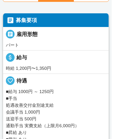

募集要項

雇用形態
パート
attach_money
給与
時給 1,200円〜1,350円
favorite_border
待遇
■給与 1000円 ～ 1250円
■手当
処遇改善交付金別途支給
会議手当 1,000円
送迎手当 500円
通勤手当 実費支給（上限月6,000円）
■昇給 あり