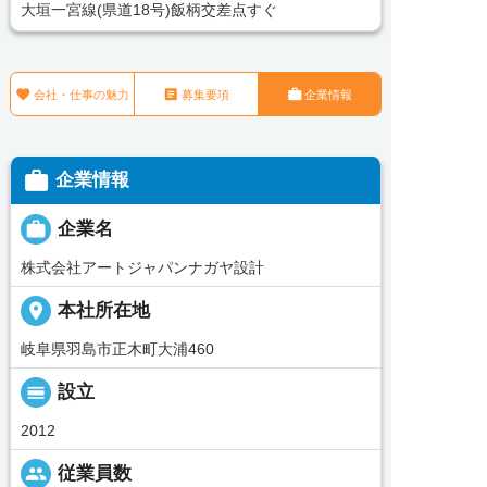
大垣一宮線(県道18号)飯柄交差点すぐ



会社・仕事の魅力
募集要項
企業情報

企業情報

企業名
株式会社アートジャパンナガヤ設計
place
本社所在地
岐阜県羽島市正木町大浦460
calendar_view_day
設立
2012
people
従業員数