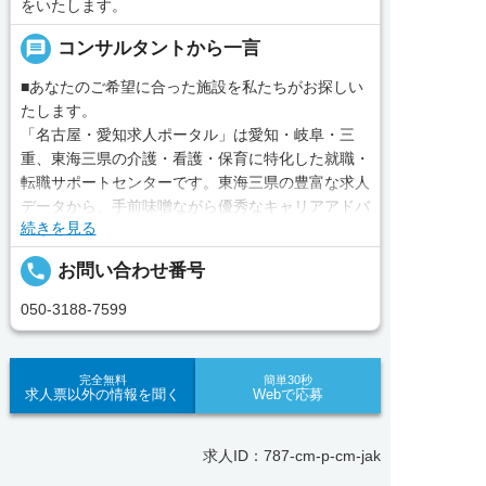
をいたします。
message
コンサルタントから一言
■あなたのご希望に合った施設を私たちがお探しい
たします。
「名古屋・愛知求人ポータル」は愛知・岐阜・三
重、東海三県の介護・看護・保育に特化した就職・
転職サポートセンターです。東海三県の豊富な求人
データから、手前味噌ながら優秀なキャリアアドバ
続きを見る
イザー、コンサルタントがあなたのキャリアやご希
望をお聞きし、あなたにぴったりのお仕事をご紹介
local_phone
お問い合わせ番号
します。その後の面談調整や条件交渉まで、すべて
責任をもってサポートいたします。また就業後のサ
050-3188-7599
ポート体制も万全！お悩みやお困りごとがあれば、
当社のスタッフがよろこんでフォローいたします。
見学してみたい！求人情報のここを確認したい！な
完全無料
簡単30秒
求人票以外の情報を聞く
Webで応募
ど、興味本位でも構いませんので、スタッフまでお
気軽にお問い合わせください。
求人ID：787-cm-p-cm-jak
■「シフト制、完全週休2、土日祝休み、土日休