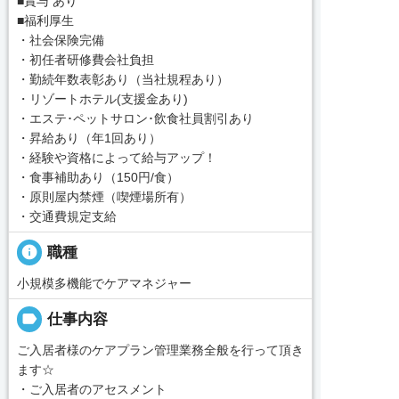
■賞与 あり
■福利厚生
・社会保険完備
・初任者研修費会社負担
・勤続年数表彰あり（当社規程あり）
・リゾートホテル(支援金あり)
・エステ･ペットサロン･飲食社員割引あり
・昇給あり（年1回あり）
・経験や資格によって給与アップ！
・食事補助あり（150円/食）
・原則屋内禁煙（喫煙場所有）
・交通費規定支給
info
職種
小規模多機能でケアマネジャー
label
仕事内容
ご入居者様のケアプラン管理業務全般を行って頂き
ます☆
・ご入居者のアセスメント