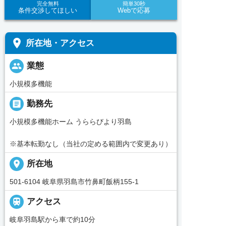
完全無料
簡単30秒
条件交渉してほしい
Webで応募
place
所在地・アクセス
people
業態
小規模多機能
_pin
勤務先
小規模多機能ホーム うららびより羽島
※基本転勤なし（当社の定める範囲内で変更あり）
place
所在地
501-6104 岐阜県羽島市竹鼻町飯柄155-1

アクセス
岐阜羽島駅から車で約10分