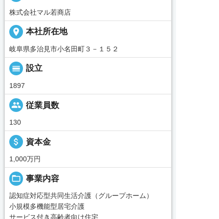
株式会社マル若商店
place
本社所在地
岐阜県多治見市小名田町３－１５２
calendar_view_day
設立
1897
people
従業員数
130
attach_money
資本金
1,000万円
folder_open
事業内容
認知症対応型共同生活介護（グループホーム）
小規模多機能型居宅介護
サービス付き高齢者向け住宅