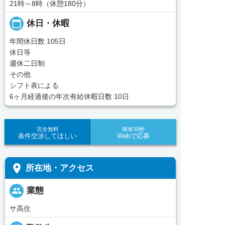
21時～8時（休憩180分）
calendar_today
休日・休暇
年間休日数 105日
休日等
週休二日制
その他
シフト表による
6ヶ月経過後の年次有給休暇日数 10日
完全無料
簡単30秒
条件交渉してほしい
Webで応募
place
所在地・アクセス
people
業態
サ高住