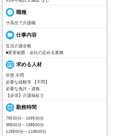
利用可能託児施設 なし
info
職種
サ高住で介護職
label
仕事内容
生活介護全般
■変更範囲：会社の定める業務
portrait
求める人材
学歴 不問
必要な経験等 【不問】
必要な免許・資格
【必須】介護福祉士

勤務時間
7時30分～16時30分
9時00分～18時00分
12時00分～21時00分