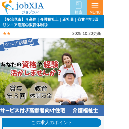
menu
検索
MENU
【多治見市】サ高住｜介護福祉士｜正社員｜◎賞与年3回
◎シニア活躍◎教育体制◎
★★
2025.10.20更新
この求人のポイント