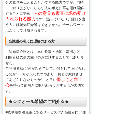
分の意見を伝えることができる能力ですが、同時
に、独り善がりにならず人の考えに耳を傾け理解
人の意見も素直に認め受け
することに努め、
入れられる能力
です。黙っていたり、陰口を言
う人には認知症介護はできません。チームワーク
はこうして形成されます。
当施設の考えに理解のある方
認知症介護とは、単に炊事・洗濯・清掃などご
利用者様の身の回りのお世話することではありま
せん。
ご利用者様に“何が起きていて、何をしてあげられ
るのか”、“何が失われつつあり、何とか続けさせ
優しさと向上
てあげられないものか”、と常に
心
を持って前向きに取り組もうとする心が大切で
す。
★☆クオール希望のご紹介☆★
■岐阜県多治見市にあるサービス付き高齢者向け住