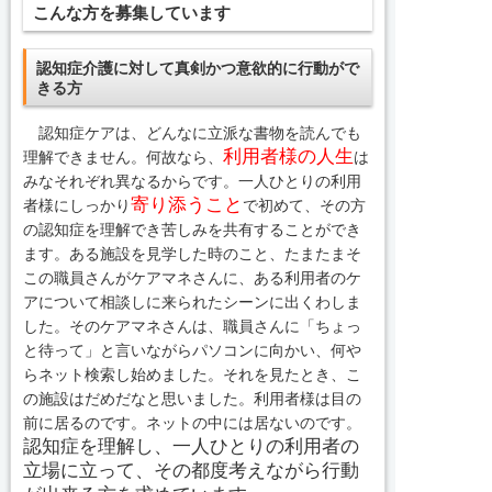
こんな方を募集しています
認知症介護に対して真剣かつ意欲的に行動がで
きる方
認知症ケアは、どんなに立派な書物を読んでも
利用者様の人生
理解できません。何故なら、
は
みなそれぞれ異なるからです。一人ひとりの利用
寄り添うこと
者様にしっかり
で初めて、その方
の認知症を理解でき苦しみを共有することができ
ます。ある施設を見学した時のこと、たまたまそ
この職員さんがケアマネさんに、ある利用者のケ
アについて相談しに来られたシーンに出くわしま
した。そのケアマネさんは、職員さんに「ちょっ
と待って」と言いながらパソコンに向かい、何や
らネット検索し始めました。それを見たとき、こ
の施設はだめだなと思いました。利用者様は目の
前に居るのです。ネットの中には居ないのです。
認知症を理解し、一人ひとりの利用者の
立場に立って、その都度考えながら行動