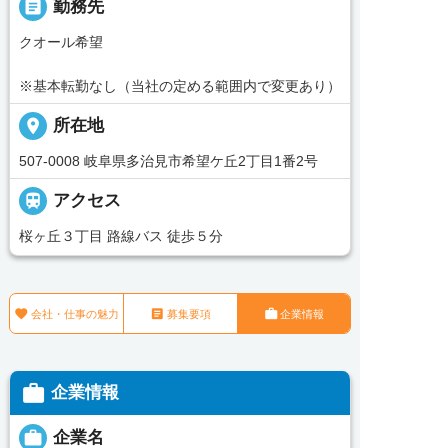
_pin
勤務先
クオール希望
※基本転勤なし（当社の定める範囲内で変更あり）
place
所在地
507-0008 岐阜県多治見市希望ケ丘2丁目1番2号

アクセス
桜ヶ丘３丁目 路線バス 徒歩５分



会社・仕事の魅力
募集要項
企業情報

企業情報

企業名