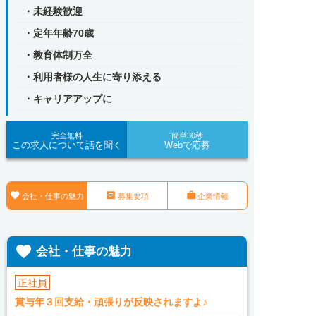
・未経験歓迎
・定年年齢70歳
・教育体制万全
・利用者様の人生に寄り添える
・キャリアアップに
完全無料
簡単30秒
この求人について話を聞く
Webで応募



会社・仕事の魅力
募集要項
企業情報

会社・仕事の魅力
正社員
賞与年３回支給・頑張りが反映されますよ♪