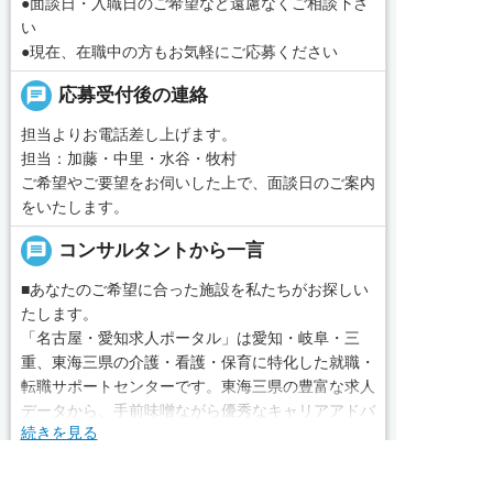
●面談日・入職日のご希望など遠慮なくご相談下さ
い
●現在、在職中の方もお気軽にご応募ください
chat
応募受付後の連絡
担当よりお電話差し上げます。
担当：加藤・中里・水谷・牧村
ご希望やご要望をお伺いした上で、面談日のご案内
をいたします。
message
コンサルタントから一言
■あなたのご希望に合った施設を私たちがお探しい
たします。
「名古屋・愛知求人ポータル」は愛知・岐阜・三
重、東海三県の介護・看護・保育に特化した就職・
転職サポートセンターです。東海三県の豊富な求人
データから、手前味噌ながら優秀なキャリアアドバ
続きを見る
イザー、コンサルタントがあなたのキャリアやご希
望をお聞きし、あなたにぴったりのお仕事をご紹介
求人へのご応募は
local_phone
お問い合わせ番号
します。その後の面談調整や条件交渉まで、すべて
お電話またはWEBから