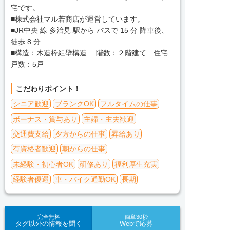
宅です。
■株式会社マル若商店が運営しています。
■JR中央 線 多治見 駅から バスで 15 分 降車後、
徒歩 8 分
■構造：木造枠組壁構造 階数：２階建て 住宅
戸数：5戸
こだわりポイント！
シニア歓迎
ブランクOK
フルタイムの仕事
ボーナス・賞与あり
主婦・主夫歓迎
交通費支給
夕方からの仕事
昇給あり
有資格者歓迎
朝からの仕事
未経験・初心者OK
研修あり
福利厚生充実
経験者優遇
車・バイク通勤OK
長期
完全無料
簡単30秒
タグ以外の情報を聞く
Webで応募