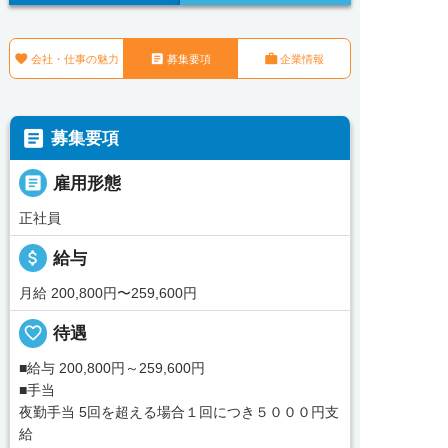



会社・仕事の魅力
募集要項
企業情報

募集要項

雇用形態
正社員
attach_money
給与
月給 200,800円〜259,600円
favorite_border
待遇
■給与 200,800円～259,600円
■手当
夜勤手当 5回を超える場合１回につき５０００円支
給