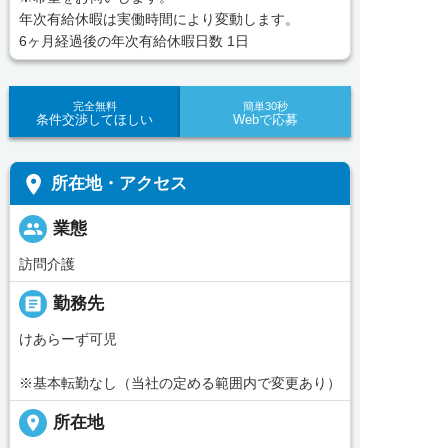
年次有給休暇は実働時間により変動します。
6ヶ月経過後の年次有給休暇日数 1日
完全無料
簡単30秒
条件交渉してほしい
Webで応募
place
所在地・アクセス
people
業態
訪問介護
_pin
勤務先
けあらーず可児
※基本転勤なし（当社の定める範囲内で変更あり）
place
所在地