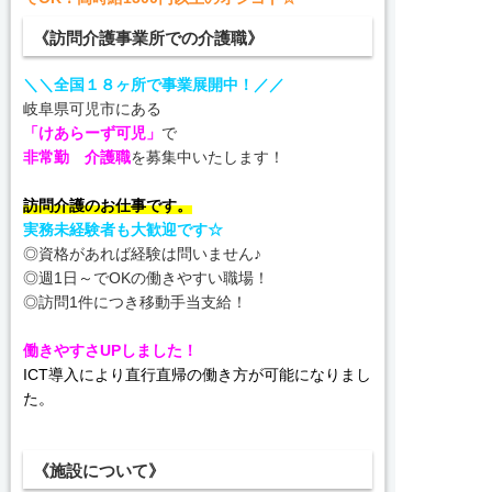
《訪問介護事業所での介護職》
＼＼全国１８ヶ所で事業展開中！／／
岐阜県可児市にある
「けあらーず可児」
で
非常勤 介護職
を募集中いたします！
訪問介護のお仕事です。
実務未経験者も大歓迎です☆
◎資格があれば経験は問いません♪
◎週1日～でOKの働きやすい職場！
◎訪問1件につき移動手当支給！
働きやすさUPしました！
ICT導入により直行直帰の働き方が可能になりまし
た。
《施設について》