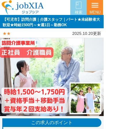
menu
検索
MENU
【可児市】訪問介護｜介護スタッフ｜パート★未経験者大
歓迎★時給1500円～★週1日～勤務OK
★★
2025.10.20更新
この求人のポイント