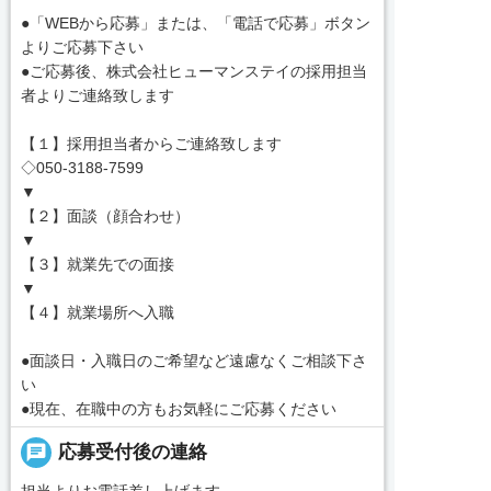
●「WEBから応募」または、「電話で応募」ボタン
よりご応募下さい
●ご応募後、株式会社ヒューマンステイの採用担当
者よりご連絡致します
【１】採用担当者からご連絡致します
◇050-3188-7599
▼
【２】面談（顔合わせ）
▼
【３】就業先での面接
▼
【４】就業場所へ入職
●面談日・入職日のご希望など遠慮なくご相談下さ
い
●現在、在職中の方もお気軽にご応募ください
chat
応募受付後の連絡
担当よりお電話差し上げます。