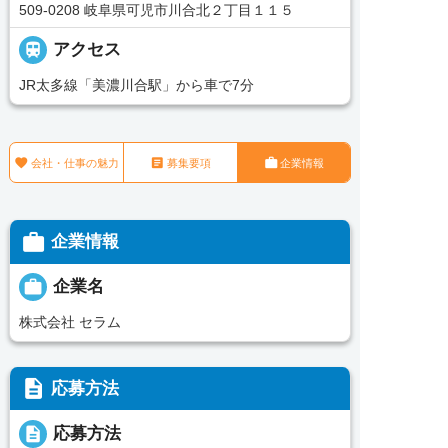
509-0208 岐阜県可児市川合北２丁目１１５

アクセス
JR太多線「美濃川合駅」から車で7分



会社・仕事の魅力
募集要項
企業情報

企業情報

企業名
株式会社 セラム
description
応募方法
description
応募方法