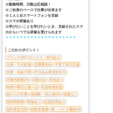
☆勤務時間、日数は応相談！
☆ご自身のペースで仕事が出来ます
☆１人１台スマートフォンを支給
☆スマホ研修あり
☆学びたいことを学びたいとき、支給されたスマ
ホからいつでも研修を受けられます
＊＊＊＊＊＊＊＊＊＊＊＊＊＊＊＊＊＊＊＊
こだわりポイント！
ブランクOK
ボーナス・賞与あり
主婦・主夫歓迎
交通費支給
子育て両立応援
学歴・年齢不問
平日休み希望対応可
扶養内勤務OK
日勤のみ
昇給あり
時間や曜日が選べる
有資格者歓迎
朝からの仕事
未経験・初心者OK
残業なし
短時間勤務
研修あり
社員登用あり
福利厚生充実
経験者優遇
車・バイク通勤OK