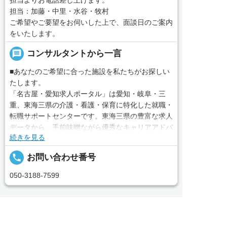
担当：加藤・中里・水谷・牧村
ご希望やご要望をお伺いした上で、面談日のご案内
をいたします。
message
コンサルタントから一言
■あなたのご希望に合った施設を私たちがお探しい
たします。
「名古屋・愛知求人ポータル」は愛知・岐阜・三
重、東海三県の介護・看護・保育に特化した就職・
転職サポートセンターです。東海三県の豊富な求人
データから、手前味噌ながら優秀なキャリアアドバ
続きを見る
イザー、コンサルタントがあなたのキャリアやご希
望をお聞きし、あなたにぴったりのお仕事をご紹介
local_phone
お問い合わせ番号
します。その後の面談調整や条件交渉まで、すべて
責任をもってサポートいたします。また就業後のサ
050-3188-7599
ポート体制も万全！お悩みやお困りごとがあれば、
当社のスタッフがよろこんでフォローいたします。
見学してみたい！求人情報のここを確認したい！な
完全無料
簡単30秒
求人票以外の情報を聞く
Webで応募
ど、興味本位でも構いませんので、スタッフまでお
求人へのご応募は
お電話またはWEBから