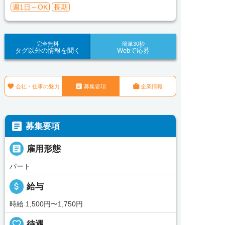
週1日～OK
長期
完全無料
簡単30秒
タグ以外の情報を聞く
Webで応募



会社・仕事の魅力
募集要項
企業情報

募集要項

雇用形態
パート
attach_money
給与
時給 1,500円〜1,750円
favorite_border
待遇