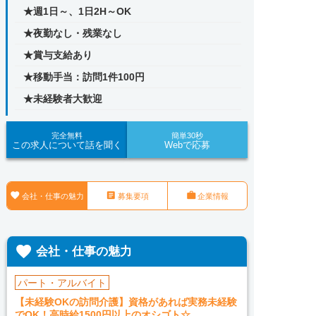
★週1日～、1日2H～OK
★夜勤なし・残業なし
★賞与支給あり
★移動手当：訪問1件100円
★未経験者大歓迎
完全無料
簡単30秒
この求人について話を聞く
Webで応募



会社・仕事の魅力
募集要項
企業情報

会社・仕事の魅力
パート・アルバイト
【未経験OKの訪問介護】資格があれば実務未経験
でOK！高時給1500円以上のオシゴト☆