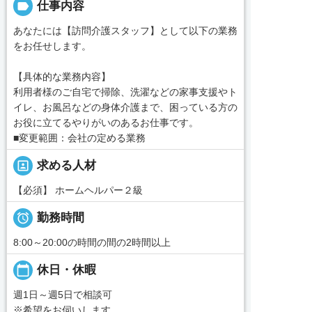
label
仕事内容
あなたには【訪問介護スタッフ】として以下の業務
をお任せします。
【具体的な業務内容】
利用者様のご自宅で掃除、洗濯などの家事支援やト
イレ、お風呂などの身体介護まで、困っている方の
お役に立てるやりがいのあるお仕事です。
■変更範囲：会社の定める業務
portrait
求める人材
【必須】 ホームヘルパー２級

勤務時間
8:00～20:00の時間の間の2時間以上
calendar_today
休日・休暇
週1日～週5日で相談可
※希望をお伺いします。