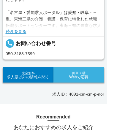
「名古屋・愛知求人ポータル」は愛知・岐阜・三
重、東海三県の介護・看護・保育に特化した就職・
転職サポートセンターです。東海三県の豊富な求人
続きを見る
データから、手前味噌ながら優秀なキャリアアドバ
イザー、コンサルタントがあなたのキャリアやご希
local_phone
お問い合わせ番号
望をお聞きし、あなたにぴったりのお仕事をご紹介
します。その後の面談調整や条件交渉まで、すべて
050-3188-7599
責任をもってサポートいたします。また就業後のサ
ポート体制も万全！お悩みやお困りごとがあれば、
当社のスタッフがよろこんでフォローいたします。
完全無料
簡単30秒
求人票以外の情報を聞く
Webで応募
見学してみたい！求人情報のここを確認したい！な
ど、興味本位でも構いませんので、スタッフまでお
求人ID：4091-cm-cm-p-nor
気軽にお問い合わせください。
Recommended
■「シフト制、完全週休2、土日祝休み、土日休
あなたにおすすめの求人をご紹介
み、日祝休み、週3以内可、短時間・扶養内、日勤