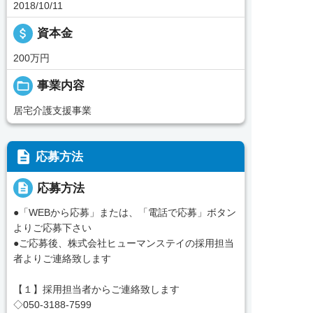
2018/10/11
attach_money
資本金
200万円
folder_open
事業内容
居宅介護支援事業
description
応募方法
description
応募方法
●「WEBから応募」または、「電話で応募」ボタン
よりご応募下さい
●ご応募後、株式会社ヒューマンステイの採用担当
者よりご連絡致します
【１】採用担当者からご連絡致します
◇050-3188-7599