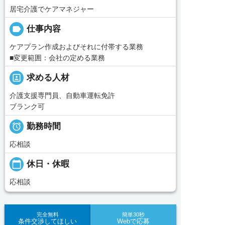
居宅介護でケアマネジャー
label
仕事内容
ケアプラン作成およびそれに付帯する業務
■変更範囲：会社の定める業務
portrait
求める人材
介護支援専門員、自動車運転免許
ブランク可

勤務時間
応相談
calendar_today
休日・休暇
応相談
完全無料
簡単30秒
条件交渉してほしい
Webで応募