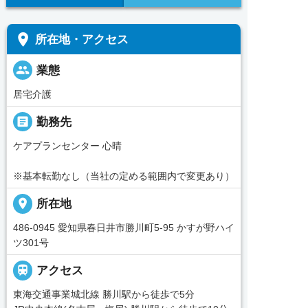
place
所在地・アクセス
people
業態
居宅介護
_pin
勤務先
ケアプランセンター 心晴
※基本転勤なし（当社の定める範囲内で変更あり）
place
所在地
486-0945 愛知県春日井市勝川町5-95 かすが野ハイ
ツ301号

アクセス
東海交通事業城北線 勝川駅から徒歩で5分