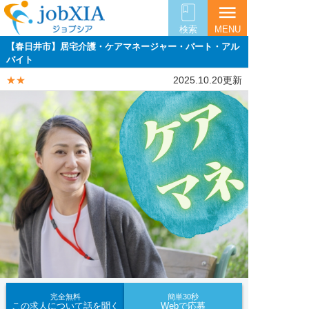
menu
検索
MENU
【春日井市】居宅介護・ケアマネージャー・パート・アル
バイト
★★
2025.10.20更新
完全無料
簡単30秒
この求人について話を聞く
Webで応募