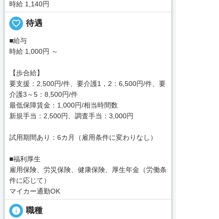
時給 1,140円
favorite_border
待遇
■給与
時給 1,000円 ～
【歩合給】
要支援：2,500円/件、要介護1，2：6,500円/件、要
介護3～5：8,500円/件
最低保障賃金：1,000円/相当時間数
新規手当：2,500円、調査手当：3,000円
試用期間あり：6カ月（雇用条件に変わりなし）
■福利厚生
雇用保険、労災保険、健康保険、厚生年金（労働条
件に応じて）
マイカー通勤OK
info
職種