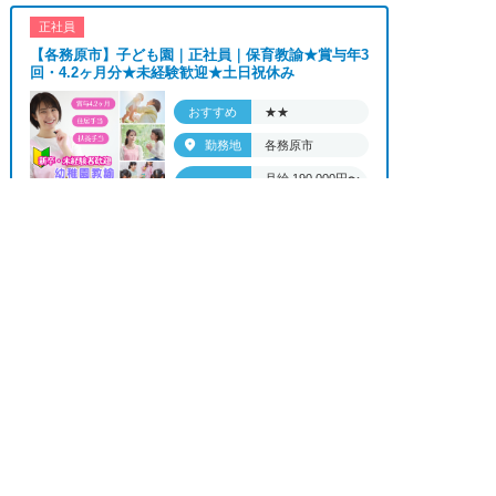
のみ、夜勤のみ、未経験歓迎、主婦歓迎、主夫歓
正社員
迎、曜日相談可、土日祝のみ、年休110日～、残業
【各務原市】子ども園｜正社員｜保育教諭★賞与年3
月10H、保育/託児所、産休・育休あり、副業 Ｗワ
回・4.2ヶ月分★未経験歓迎★土日祝休み
ーク可、ブランクOK、ボーナスあり、賞与あり、
昇給あり、正社員登用、資格支援交通費支給、土日
おすすめ
★★
のみOK、平日のみOK、残業なし、週1週2日から
勤務地
各務原市
OK、週3日～ OK、週4日以上OK、フリーター歓
月給 190,000円〜
迎、パートアルバイト歓迎、急募求人、初心者歓
給与
210,000円
迎、学歴・年齢不問、シニア歓迎、経験者歓迎、有
求人へのご応募は
資格者歓迎、短時間勤務の方も歓迎、フルタイム勤
お電話またはWEBから
務、資格取得サポート制度あり、完全週休2、研修
正社員


WEBで応募
電話で応募
あり、新設・オープニング求人、ハローワーク求
【羽島郡】病院で病棟勤務の看護師★賞与4か月分の
正社員★0～2歳児24時間託児所あり★年休...
人、短期、長期、春/夏/冬休み期間、時間や曜日が
選べる、平日休み希望対応可、平日のみ勤務、朝か
おすすめ
★★★
らの仕事、昼からの仕事、夕方からの仕事、日払い
OK、高収入、高時給、福利厚生充実、交通費支
勤務地
羽島郡
給、寮・社宅あり、残業なし、社員登用あり、女性
月給 231,000円〜
給与
が多い職場」
262,000円
上記の条件で働きたい方ご相談ください。
正社員