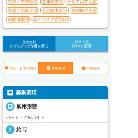
主婦・主夫歓迎
交通費支給
子育て両立応援
学歴・年齢不問
有資格者歓迎
福利厚生充実
経験者優遇
車・バイク通勤OK
完全無料
簡単30秒
タグ以外の情報を聞く
Webで応募



会社・仕事の魅力
募集要項
企業情報

募集要項

雇用形態
パート・アルバイト
attach_money
給与