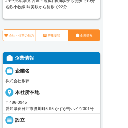
JR中央本線(名古屋～塩尻) 勝川駅から徒歩で10分
名鉄小牧線 味美駅から徒歩で22分



会社・仕事の魅力
募集要項
企業情報

企業情報

企業名
株式会社歩夢
place
本社所在地
〒486-0945
愛知県春日井市勝川町5-95 かすが野ハイツ301号
calendar_view_day
設立