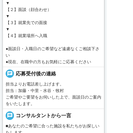
▼
【２】面談（顔合わせ）
▼
【３】就業先での面接
▼
【４】就業場所へ入職
●面談日・入職日のご希望など遠慮なくご相談下さ
い
●現在、在職中の方もお気軽にご応募ください
chat
応募受付後の連絡
担当よりお電話差し上げます。
担当：加藤・中里・水谷・牧村
ご希望やご要望をお伺いした上で、面談日のご案内
をいたします。
message
コンサルタントから一言
■あなたのご希望に合った施設を私たちがお探しい
たします。