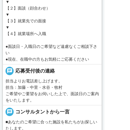
▼
【２】面談（顔合わせ）
▼
【３】就業先での面接
▼
【４】就業場所へ入職
●面談日・入職日のご希望など遠慮なくご相談下さ
い
●現在、在職中の方もお気軽にご応募ください
chat
応募受付後の連絡
担当よりお電話差し上げます。
担当：加藤・中里・水谷・牧村
ご希望やご要望をお伺いした上で、面談日のご案内
をいたします。
message
コンサルタントから一言
■あなたのご希望に合った施設を私たちがお探しい
たします。