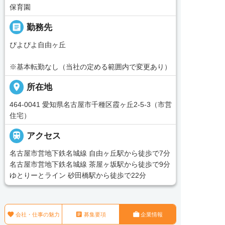
保育園
_pin
勤務先
ぴよぴよ自由ヶ丘
※基本転勤なし（当社の定める範囲内で変更あり）
place
所在地
464-0041 愛知県名古屋市千種区霞ヶ丘2‐5‐3（市営
住宅）

アクセス
名古屋市営地下鉄名城線 自由ヶ丘駅から徒歩で7分
名古屋市営地下鉄名城線 茶屋ヶ坂駅から徒歩で9分
ゆとりーとライン 砂田橋駅から徒歩で22分



会社・仕事の魅力
募集要項
企業情報