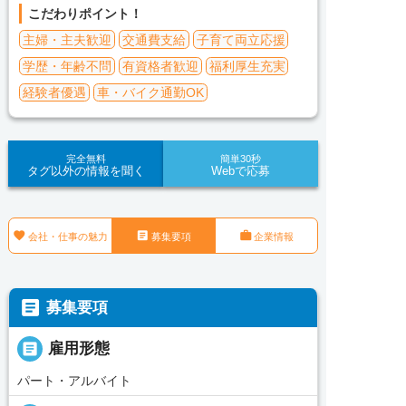
こだわりポイント！
主婦・主夫歓迎
交通費支給
子育て両立応援
学歴・年齢不問
有資格者歓迎
福利厚生充実
経験者優遇
車・バイク通勤OK
完全無料
簡単30秒
タグ以外の情報を聞く
Webで応募



会社・仕事の魅力
募集要項
企業情報

募集要項

雇用形態
パート・アルバイト