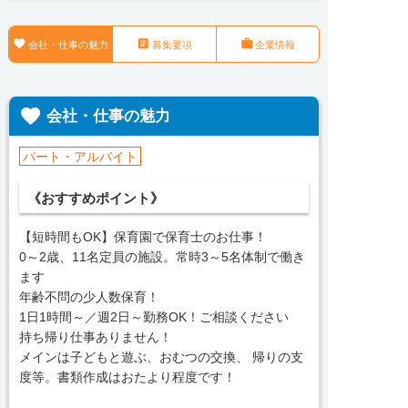



会社・仕事の魅力
募集要項
企業情報

会社・仕事の魅力
パート・アルバイト
《おすすめポイント》
【短時間もOK】保育園で保育士のお仕事！
0～2歳、11名定員の施設。常時3～5名体制で働き
ます
年齢不問の少人数保育！
1日1時間～／週2日～勤務OK！ご相談ください
持ち帰り仕事ありません！
メインは子どもと遊ぶ、おむつの交換、 帰りの支
度等。書類作成はおたより程度です！