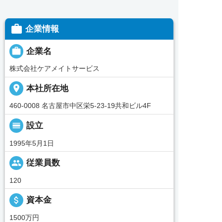

企業情報

企業名
株式会社ケアメイトサービス
place
本社所在地
460-0008 名古屋市中区栄5-23-19共和ビル4F
calendar_view_day
設立
1995年5月1日
people
従業員数
120
attach_money
資本金
1500万円