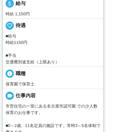
attach_money
給与
時給 1,150円
favorite_border
待遇
■給与
時給1150円
■手当
交通費別途支給（上限あり）
info
職種
保育園で保育士
label
仕事内容
市営住宅の一室にある名古屋市認可園 での少人数
保育のお仕事です。
■0～2歳、11名定員の施設です。常時3～5名体制で
働きます。