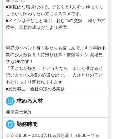
■家庭的な環境なので、子どもと1人ずつ ゆっくり
しっかり関わりたい方にオススメです。
■メインは子どもと遊ぶ、おむつの交換、 帰りの支
度等。書類作成はおたより程度。
季節のイべント有！私たちも楽しんでます☆年齢不
問の少人数保育！持帰り仕事・書類等ナシ 職場見
学もOKです！
「子どもが好き!」という方なら、楽しく働けると
思います!小規模の施設なので、一人ひとりの子ど
もとじっくり関われますよ★
■変更範囲：会社の定める業務
portrait
求める人材
要保育士免許

勤務時間
☆☆☆9:30～12:30入れる方急募！（8:30～でも