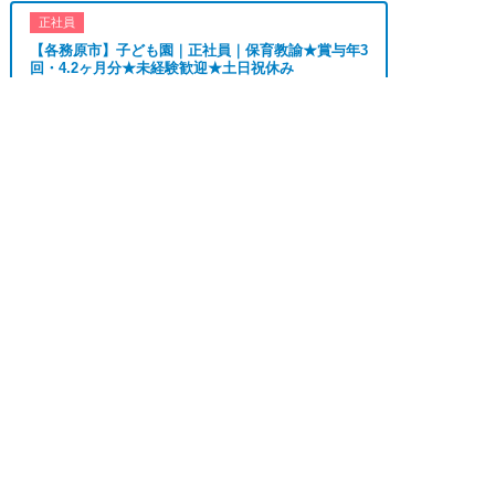
のみ、夜勤のみ、未経験歓迎、主婦歓迎、主夫歓
正社員
迎、曜日相談可、土日祝のみ、年休110日～、残業
【各務原市】子ども園｜正社員｜保育教諭★賞与年3
月10H、保育/託児所、産休・育休あり、副業 Ｗワ
回・4.2ヶ月分★未経験歓迎★土日祝休み
ーク可、ブランクOK、ボーナスあり、賞与あり、
昇給あり、正社員登用、資格支援交通費支給、土日
おすすめ
★★
求人へのご応募は
のみOK、平日のみOK、残業なし、週1週2日から
お電話またはWEBから
勤務地
各務原市
OK、週3日～ OK、週4日以上OK、フリーター歓


WEBで応募
電話で応募
月給 190,000円〜
迎、パートアルバイト歓迎、急募求人、初心者歓
給与
210,000円
迎、無資格OK、学歴・年齢不問、シニア歓迎、経
験者歓迎、有資格者歓迎、短時間勤務の方も歓迎、
フルタイム勤務、資格取得サポート制度あり、完全
正社員
週休2、研修あり、新設・オープニング求人、ハロ
【羽島郡】病院で病棟勤務の看護師★賞与4か月分の
正社員★0～2歳児24時間託児所あり★年休...
ーワーク求人、短期、長期、春/夏/冬休み期間、時
間や曜日が選べる、平日休み希望対応可、平日のみ
おすすめ
★★★
勤務、朝からの仕事、昼からの仕事、夕方からの仕
事、日払いOK、高収入、高時給、福利厚生充実、
勤務地
羽島郡
交通費支給、寮・社宅あり、残業なし、社員登用あ
月給 231,000円〜
給与
り、女性が多い職場」
262,000円
上記の条件で働きたい方ご相談ください。
正社員