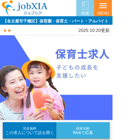
menu
検索
MENU
【名古屋市千種区】保育園・保育士・パート・アルバイト
★★
2025.10.20更新
完全無料
簡単30秒
この求人について話を聞く
Webで応募