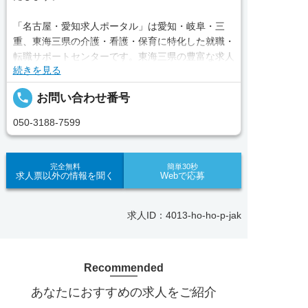
「名古屋・愛知求人ポータル」は愛知・岐阜・三
重、東海三県の介護・看護・保育に特化した就職・
転職サポートセンターです。東海三県の豊富な求人
続きを見る
データから、手前味噌ながら優秀なキャリアアドバ
イザー、コンサルタントがあなたのキャリアやご希
local_phone
お問い合わせ番号
望をお聞きし、あなたにぴったりのお仕事をご紹介
します。その後の面談調整や条件交渉まで、すべて
050-3188-7599
責任をもってサポートいたします。また就業後のサ
ポート体制も万全！お悩みやお困りごとがあれば、
当社のスタッフがよろこんでフォローいたします。
完全無料
簡単30秒
求人票以外の情報を聞く
Webで応募
見学してみたい！求人情報のここを確認したい！な
ど、興味本位でも構いませんので、スタッフまでお
求人ID：4013-ho-ho-p-jak
気軽にお問い合わせください。
Recommended
■「シフト制、完全週休2、土日祝休み、土日休
あなたにおすすめの求人をご紹介
み、日祝休み、週3以内可、短時間・扶養内、日勤