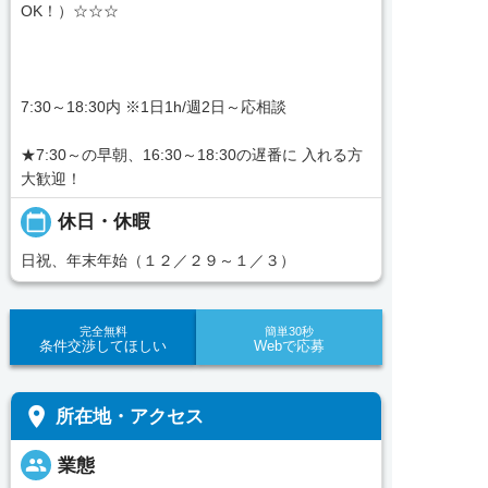
OK！）☆☆☆
7:30～18:30内 ※1日1h/週2日～応相談
★7:30～の早朝、16:30～18:30の遅番に 入れる方
大歓迎！
calendar_today
休日・休暇
日祝、年末年始（１２／２９～１／３）
完全無料
簡単30秒
条件交渉してほしい
Webで応募
place
所在地・アクセス
people
業態