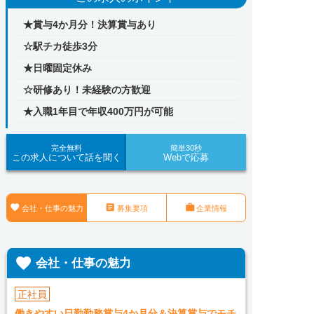
★賞与4か月分！決算賞与あり
☆駅チカ徒歩3分
★日曜固定休み
☆研修あり！未経験の方歓迎
★入職1年目で年収400万円が可能
完全無料
簡単30秒
この求人について話を聞く
Webで応募



会社・仕事の魅力
募集要項
企業情報

会社・仕事の魅力
正社員
働きやすい日勤勤務賞与4か月分＆決算賞与でモチ