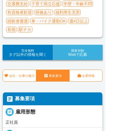
交通費支給
子育て両立応援
学歴・年齢不問
有資格者歓迎
研修あり
福利厚生充実
経験者優遇
車・バイク通勤OK
週4日以上
長期
駅チカ
完全無料
簡単30秒
タグ以外の情報を聞く
Webで応募



会社・仕事の魅力
募集要項
企業情報

募集要項

雇用形態
正社員