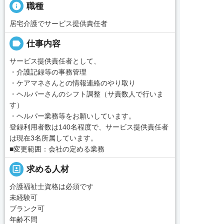
info
職種
居宅介護でサービス提供責任者
label
仕事内容
サービス提供責任者として、
・介護記録等の事務管理
・ケアマネさんとの情報連絡のやり取り
・ヘルパーさんのシフト調整（サ責数人で行いま
す）
・ヘルパー業務等をお願いしています。
登録利用者数は140名程度で、サービス提供責任者
は現在3名所属しています。
■変更範囲：会社の定める業務
portrait
求める人材
介護福祉士資格は必須です
未経験可
ブランク可
年齢不問