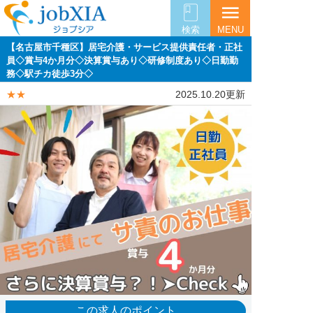
menu
検索
MENU
【名古屋市千種区】居宅介護・サービス提供責任者・正社
員◇賞与4か月分◇決算賞与あり◇研修制度あり◇日勤勤
務◇駅チカ徒歩3分◇
★★
2025.10.20更新
この求人のポイント