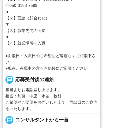
◇050-3188-7599
▼
【２】面談（顔合わせ）
▼
【３】就業先での面接
▼
【４】就業場所へ入職
●面談日・入職日のご希望など遠慮なくご相談下さ
い
●現在、在職中の方もお気軽にご応募ください
chat
応募受付後の連絡
担当よりお電話差し上げます。
担当：加藤・中里・水谷・牧村
ご希望やご要望をお伺いした上で、面談日のご案内
をいたします。
message
コンサルタントから一言