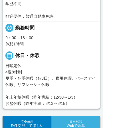
学歴不問
歓迎要件：普通自動車免許

勤務時間
9：00～18：00
休憩1時間
calendar_today
休日・休暇
日曜定休
4週8休制
夏季・冬季休暇（各3日）、慶弔休暇、バースデイ
休暇、リフレッシュ休暇
年末年始休暇（昨年実績：12/30～1/3）
お盆休暇（昨年実績：8/13～8/15）
完全無料
簡単30秒
条件交渉してほしい
Webで応募