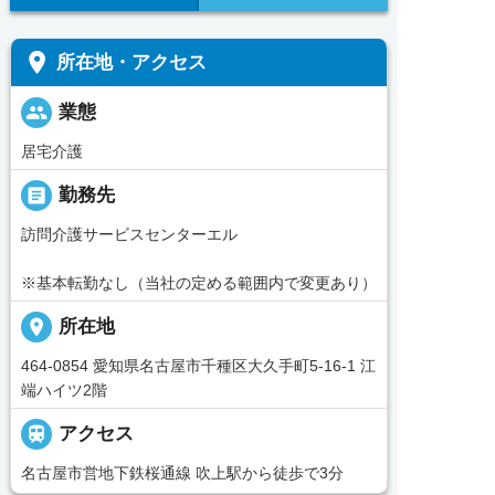
place
所在地・アクセス
people
業態
居宅介護
_pin
勤務先
訪問介護サービスセンターエル
※基本転勤なし（当社の定める範囲内で変更あり）
place
所在地
464-0854 愛知県名古屋市千種区大久手町5-16-1 江
端ハイツ2階

アクセス
名古屋市営地下鉄桜通線 吹上駅から徒歩で3分