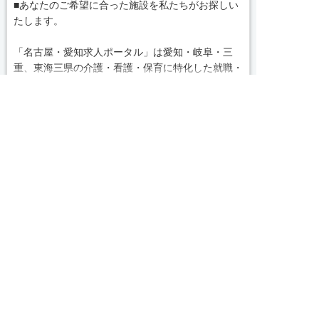
■あなたのご希望に合った施設を私たちがお探しい
たします。
「名古屋・愛知求人ポータル」は愛知・岐阜・三
重、東海三県の介護・看護・保育に特化した就職・
転職サポートセンターです。東海三県の豊富な求人
続きを見る
データから、手前味噌ながら優秀なキャリアアドバ
求人へのご応募は
イザー、コンサルタントがあなたのキャリアやご希
お電話またはWEBから
local_phone
お問い合わせ番号
望をお聞きし、あなたにぴったりのお仕事をご紹介


WEBで応募
電話で応募
します。その後の面談調整や条件交渉まで、すべて
050-3188-7599
責任をもってサポートいたします。また就業後のサ
ポート体制も万全！お悩みやお困りごとがあれば、
当社のスタッフがよろこんでフォローいたします。
完全無料
簡単30秒
求人票以外の情報を聞く
Webで応募
見学してみたい！求人情報のここを確認したい！な
ど、興味本位でも構いませんので、スタッフまでお
求人ID：4011-mg-jt-nf-nor
気軽にお問い合わせください。
Recommended
■「シフト制、完全週休2、土日祝休み、土日休