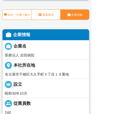



会社・仕事の魅力
募集要項
企業情報

企業情報

企業名
医療法人 吉田病院
place
本社所在地
名古屋市千種区大久手町５丁目１９番地
calendar_view_day
設立
昭和30年10月
people
従業員数
240