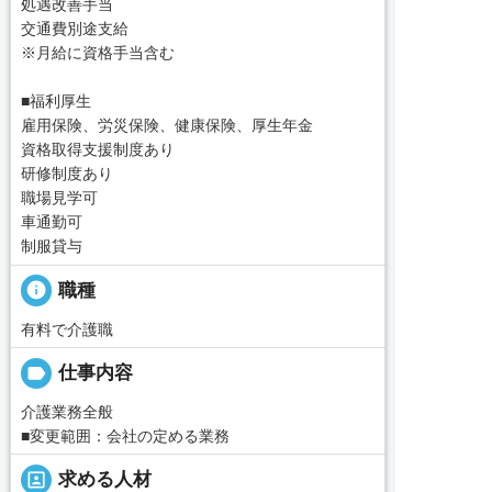
処遇改善手当
交通費別途支給
※月給に資格手当含む
■福利厚生
雇用保険、労災保険、健康保険、厚生年金
資格取得支援制度あり
研修制度あり
職場見学可
車通勤可
制服貸与
info
職種
有料で介護職
label
仕事内容
介護業務全般
■変更範囲：会社の定める業務
portrait
求める人材