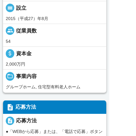
calendar_view_day
設立
2015（平成27）年8月
people
従業員数
54
attach_money
資本金
2,000万円
folder_open
事業内容
グループホーム, 住宅型有料老人ホーム
description
応募方法
description
応募方法
●「WEBから応募」または、「電話で応募」ボタン