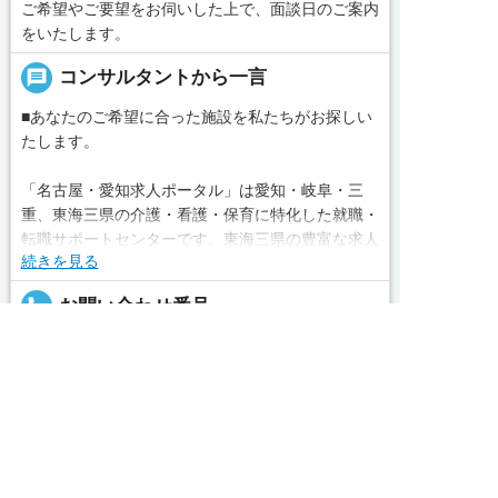
ご希望やご要望をお伺いした上で、面談日のご案内
をいたします。
message
コンサルタントから一言
■あなたのご希望に合った施設を私たちがお探しい
たします。
「名古屋・愛知求人ポータル」は愛知・岐阜・三
重、東海三県の介護・看護・保育に特化した就職・
転職サポートセンターです。東海三県の豊富な求人
続きを見る
データから、手前味噌ながら優秀なキャリアアドバ
イザー、コンサルタントがあなたのキャリアやご希
local_phone
お問い合わせ番号
望をお聞きし、あなたにぴったりのお仕事をご紹介
します。その後の面談調整や条件交渉まで、すべて
050-3188-7599
求人へのご応募は
責任をもってサポートいたします。また就業後のサ
お電話またはWEBから
ポート体制も万全！お悩みやお困りごとがあれば、


WEBで応募
電話で応募
当社のスタッフがよろこんでフォローいたします。
完全無料
簡単30秒
求人票以外の情報を聞く
Webで応募
見学してみたい！求人情報のここを確認したい！な
ど、興味本位でも構いませんので、スタッフまでお
求人ID：4009-ca-sy-f-nor