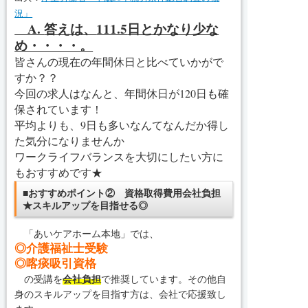
況」
A.
答えは、
111.5
日とかなり少な
め・・・・。
皆さんの現在の年間休日と比べていかがで
すか？？
今回の求人はなんと、年間休日が120日も確
保されています！
平均よりも、9日も多いなんてなんだか得し
た気分になりませんか
ワークライフバランスを大切にしたい方に
もおすすめです★
■おすすめポイント② 資格取得費用会社負担
★スキルアップを目指せる◎
「あいケアホーム本地」では、
◎介護福祉士受験
◎喀痰吸引資格
の受講を
会社負担
で推奨しています。その他自
身のスキルアップを目指す方は、会社で応援致し