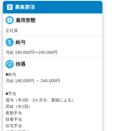

募集要項

雇用形態
正社員
attach_money
給与
月給 180,000円〜240,000円
favorite_border
待遇
■給与
月給 180,000円 ～ 240,000円
■手当
賞与（年2回・2か月分、業績による）
昇給（年1回）
夜勤手当
扶養手当
住宅手当