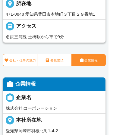
place
所在地
471-0848 愛知県豊田市本地町３丁目２９番地1

アクセス
名鉄三河線 土橋駅から車で9分



会社・仕事の魅力
募集要項
企業情報

企業情報

企業名
株式会社iコーポレーション
place
本社所在地
愛知県岡崎市羽根北町1-4-2