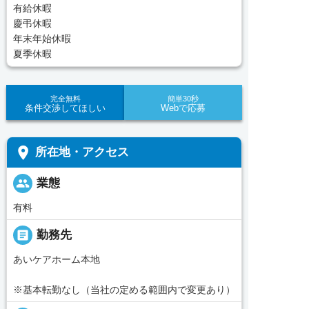
有給休暇
慶弔休暇
年末年始休暇
夏季休暇
完全無料
簡単30秒
条件交渉してほしい
Webで応募
place
所在地・アクセス
people
業態
有料
_pin
勤務先
あいケアホーム本地
※基本転勤なし（当社の定める範囲内で変更あり）