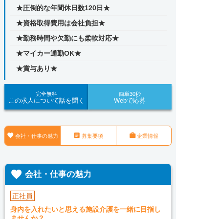
★圧倒的な年間休日数120日★
★資格取得費用は会社負担★
★勤務時間や欠勤にも柔軟対応★
★マイカー通勤OK★
★賞与あり★
完全無料
簡単30秒
この求人について話を聞く
Webで応募



会社・仕事の魅力
募集要項
企業情報

会社・仕事の魅力
正社員
身内を入れたいと思える施設介護を一緒に目指し
ませんか？