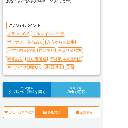
あなたのご応募お待ちしております。
こだわりポイント！
ブランクOK
フルタイムの仕事
ボーナス・賞与あり
夕方からの仕事
子育て両立応援
昇給あり
有資格者歓迎
研修あり
経験者優遇
資格取得支援制度
車・バイク通勤OK
週4日以上
長期
完全無料
簡単30秒
タグ以外の情報を聞く
Webで応募



会社・仕事の魅力
募集要項
企業情報