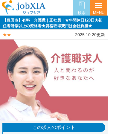
menu
検索
MENU
【豊田市】有料｜介護職｜正社員｜★年間休日120日★初
任者研修以上の資格者★資格取得費用は会社負担★
★★
2025.10.20更新
この求人のポイント