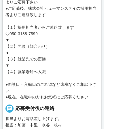
よりご応募下さい
●ご応募後、株式会社ヒューマンステイの採用担当
者よりご連絡致します
【１】採用担当者からご連絡致します
◇050-3188-7599
▼
【２】面談（顔合わせ）
▼
【３】就業先での面接
▼
【４】就業場所へ入職
●面談日・入職日のご希望など遠慮なくご相談下さ
い
●現在、在職中の方もお気軽にご応募ください
chat
応募受付後の連絡
担当よりお電話差し上げます。
担当：加藤・中里・水谷・牧村