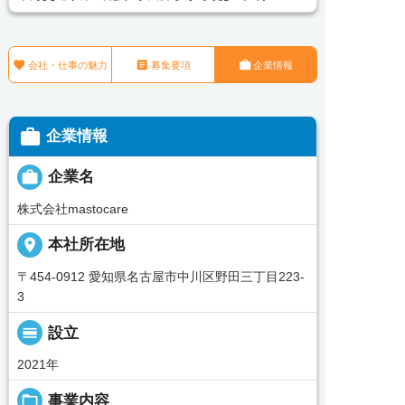



会社・仕事の魅力
募集要項
企業情報

企業情報

企業名
株式会社mastocare
place
本社所在地
〒454‐0912 愛知県名古屋市中川区野田三丁目223‐
3
calendar_view_day
設立
2021年
folder_open
事業内容