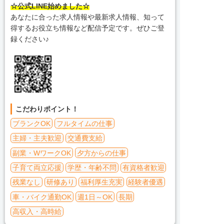
☆公式LINE始めました☆
あなたに合った求人情報や最新求人情報、知って
得するお役立ち情報など配信予定です。ぜひご登
録ください♪
こだわりポイント！
ブランクOK
フルタイムの仕事
主婦・主夫歓迎
交通費支給
副業・WワークOK
夕方からの仕事
子育て両立応援
学歴・年齢不問
有資格者歓迎
残業なし
研修あり
福利厚生充実
経験者優遇
車・バイク通勤OK
週1日～OK
長期
高収入・高時給