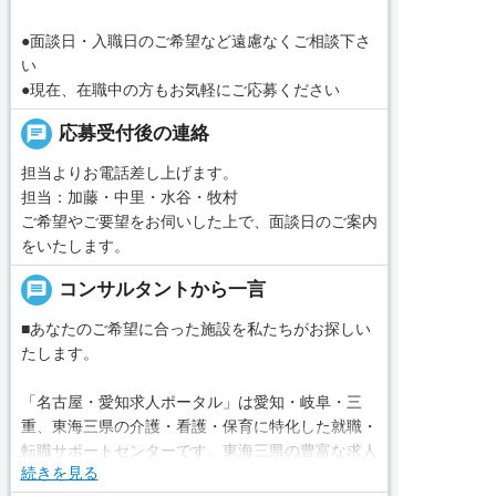
●面談日・入職日のご希望など遠慮なくご相談下さ
い
●現在、在職中の方もお気軽にご応募ください
chat
応募受付後の連絡
担当よりお電話差し上げます。
担当：加藤・中里・水谷・牧村
ご希望やご要望をお伺いした上で、面談日のご案内
をいたします。
message
コンサルタントから一言
■あなたのご希望に合った施設を私たちがお探しい
たします。
「名古屋・愛知求人ポータル」は愛知・岐阜・三
重、東海三県の介護・看護・保育に特化した就職・
転職サポートセンターです。東海三県の豊富な求人
続きを見る
データから、手前味噌ながら優秀なキャリアアドバ