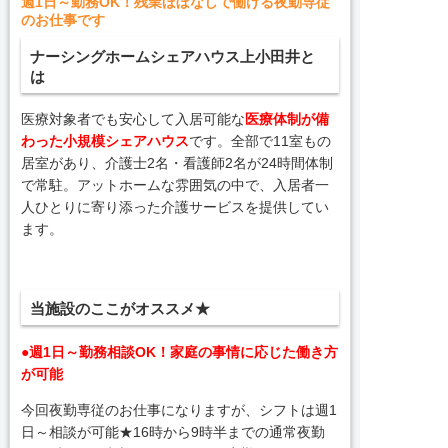
週1日～勤務OK！残業ほぼなしで働ける夜勤専従
のお仕事です
ナーシングホーム
シェアハウス上小田井と
は
医療対象者でも安心して入居可能な
医療体制が備
わった小規模シェアハウス
です。全部で11室もの
居室があり、介護士2名・看護師2名が24時間体制
で常駐。アットホームな雰囲気の中で、入居者一
人ひとりに寄り添った介護サービスを提供してい
ます。
当施設のここがオススメ★
●週1日～勤務相談OK！家庭の事情に応じた働き方
が可能
今回夜勤専従のお仕事になりますが、シフトは週1
日～相談が可能★16時から9時半までの通常夜勤