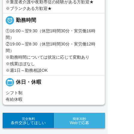
※重度者介護や夜勤専従の経験がある方歓迎★
※ブランクある方歓迎★

勤務時間
①16:00～翌9:30（休憩1時間30分・実労働16時
間）
②19:00～翌8:30（休憩1時間30分・実労働12時
間）
※勤務時間については状況に応じて変動あり
※残業ほぼなし
※週1日～勤務相談OK
calendar_today
休日・休暇
シフト制
有給休暇
完全無料
簡単30秒
条件交渉してほしい
Webで応募