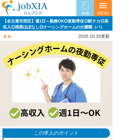
menu
検索
MENU
【名古屋市西区】週1日～勤務OK◎夜勤専従◎駅チカ◎高
収入◎残業ほぼなし◎ナーシングホームの介護職（パ）
★★
2025.10.20更新
この求人のポイント