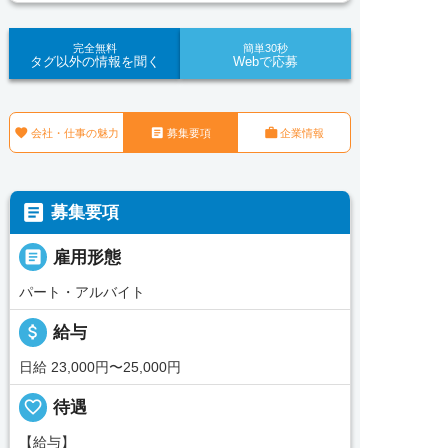
完全無料
簡単30秒
タグ以外の情報を聞く
Webで応募



会社・仕事の魅力
募集要項
企業情報

募集要項

雇用形態
パート・アルバイト
attach_money
給与
日給 23,000円〜25,000円
favorite_border
待遇
【給与】