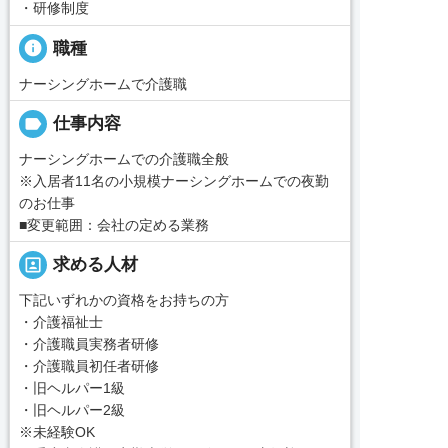
・研修制度
info
職種
ナーシングホームで介護職
label
仕事内容
ナーシングホームでの介護職全般
※入居者11名の小規模ナーシングホームでの夜勤
のお仕事
■変更範囲：会社の定める業務
portrait
求める人材
下記いずれかの資格をお持ちの方
・介護福祉士
・介護職員実務者研修
・介護職員初任者研修
・旧ヘルパー1級
・旧ヘルパー2級
※未経験OK