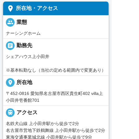
place
所在地・アクセス
people
業態
ナーシングホーム
_pin
勤務先
シェアハウス上小田井
※基本転勤なし（当社の定める範囲内で変更あり）
place
所在地
〒452-0816 愛知県名古屋市西区貴生町402 villa上
小田井壱番館701

アクセス
名鉄犬山線 上小田井駅から徒歩で2分
名古屋市営地下鉄鶴舞線 上小田井駅から徒歩で2分
東海交通事業城北線 小田井駅から徒歩で9分