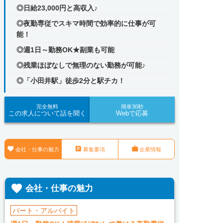
◎日給23,000円と高収入♪
◎夜勤専従でスキマ時間で効率的に仕事が可
能！
◎週1日～勤務OK★副業も可能
◎残業ほぼなしで無理のない勤務が可能♪
◎「小田井駅」徒歩2分と駅チカ！
完全無料
簡単30秒
この求人について話を聞く
Webで応募



会社・仕事の魅力
募集要項
企業情報

会社・仕事の魅力
パート・アルバイト