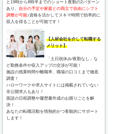
と19時から8時半までのショート夜勤の2パターン
あり、
自分の予定や家庭との両立で自由にシフト
調整が可能
♪資格を活かしてスキマ時間で効率的に
収入を得ることが可能です！
【人材会社を介して転職する
メリット】
「土日祝休み/夜勤なし」な
ど勤務条件や収入アップの交渉が可能！
施設の残業時間や離職率、職場の口コミまで徹底
調査！
ハローワークや求人サイトには掲載されていない
非公開求人もあり！
面談の日程調整や履歴書作成のお困りごとを解
決！
あなたの転職活動を情熱的かつ客観的にサポート
します！