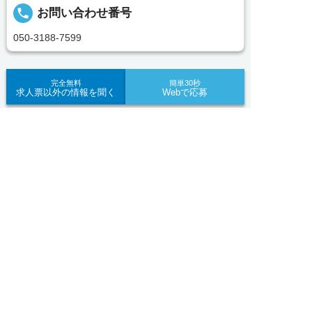
イザー、コンサルタントがあなたのキャリアやご希
local_phone
お問い合わせ番号
望をお聞きし、あなたにぴったりのお仕事をご紹介
します。その後の面談調整や条件交渉まで、すべて
050-3188-7599
責任をもってサポートいたします。また就業後のサ
ポート体制も万全！お悩みやお困りごとがあれば、
当社のスタッフがよろこんでフォローいたします。
完全無料
簡単30秒
求人票以外の情報を聞く
Webで応募
見学してみたい！求人情報のここを確認したい！な
ど、興味本位でも構いませんので、スタッフまでお
求人ID：3935-ca-sy-yp-jak
求人へのご応募は
気軽にお問い合わせください。
お電話またはWEBから


WEBで応募
電話で応募
Recommended
■「シフト制、完全週休2、土日祝休み、土日休
あなたにおすすめの求人をご紹介
み、日祝休み、週3以内可、短時間・扶養内、日勤
のみ、夜勤のみ、未経験歓迎、主婦歓迎、主夫歓
正社員
迎、曜日相談可、土日祝のみ、年休110日～、残業
【各務原市】子ども園｜正社員｜保育教諭★賞与年3
月10H、保育/託児所、産休・育休あり、副業 Ｗワ
回・4.2ヶ月分★未経験歓迎★土日祝休み
ーク可、ブランクOK、ボーナスあり、賞与あり、
昇給あり、正社員登用、資格支援交通費支給、土日
おすすめ
★★
のみOK、平日のみOK、残業なし、週1週2日から