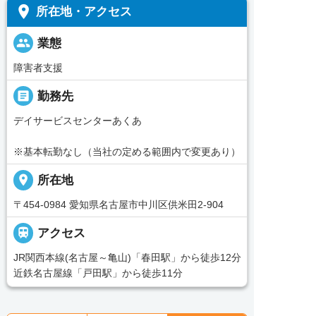
place
所在地・アクセス
people
業態
障害者支援
_pin
勤務先
デイサービスセンターあくあ
※基本転勤なし（当社の定める範囲内で変更あり）
place
所在地
〒454-0984 愛知県名古屋市中川区供米田2-904

アクセス
JR関西本線(名古屋～亀山)「春田駅」から徒歩12分
近鉄名古屋線「戸田駅」から徒歩11分