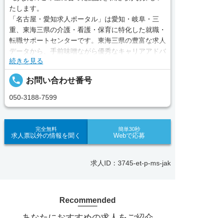
たします。
「名古屋・愛知求人ポータル」は愛知・岐阜・三
重、東海三県の介護・看護・保育に特化した就職・
転職サポートセンターです。東海三県の豊富な求人
データから、手前味噌ながら優秀なキャリアアドバ
続きを見る
イザー、コンサルタントがあなたのキャリアやご希
望をお聞きし、あなたにぴったりのお仕事をご紹介
local_phone
お問い合わせ番号
します。その後の面談調整や条件交渉まで、すべて
責任をもってサポートいたします。また就業後のサ
050-3188-7599
ポート体制も万全！お悩みやお困りごとがあれば、
当社のスタッフがよろこんでフォローいたします。
見学してみたい！求人情報のここを確認したい！な
完全無料
簡単30秒
求人票以外の情報を聞く
Webで応募
ど、興味本位でも構いませんので、スタッフまでお
気軽にお問い合わせください。
求人ID：3745-et-p-ms-jak
■「シフト制、完全週休2、土日祝休み、土日休
み、日祝休み、週3以内可、短時間・扶養内、日勤
のみ、夜勤のみ、未経験歓迎、主婦歓迎、主夫歓
Recommended
迎、曜日相談可、土日祝のみ、年休110日～、残業
月10H、保育/託児所、産休・育休あり、副業 Ｗワ
あなたにおすすめの求人をご紹介