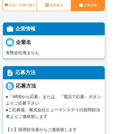



会社・仕事の魅力
募集要項
企業情報

企業情報

企業名
有限会社海まりん
description
応募方法
description
応募方法
●「WEBから応募」または、「電話で応募」ボタン
よりご応募下さい
●ご応募後、株式会社ヒューマンステイの採用担当
者よりご連絡致します
【１】採用担当者からご連絡致します