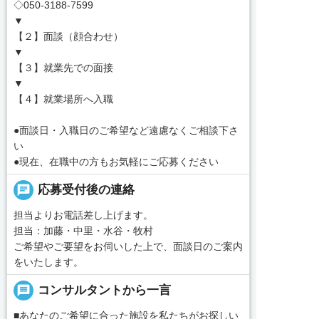
◇050-3188-7599
▼
【２】面談（顔合わせ）
▼
【３】就業先での面接
▼
【４】就業場所へ入職
●面談日・入職日のご希望など遠慮なくご相談下さ
い
●現在、在職中の方もお気軽にご応募ください
chat
応募受付後の連絡
担当よりお電話差し上げます。
担当：加藤・中里・水谷・牧村
ご希望やご要望をお伺いした上で、面談日のご案内
をいたします。
message
コンサルタントから一言
■あなたのご希望に合った施設を私たちがお探しい