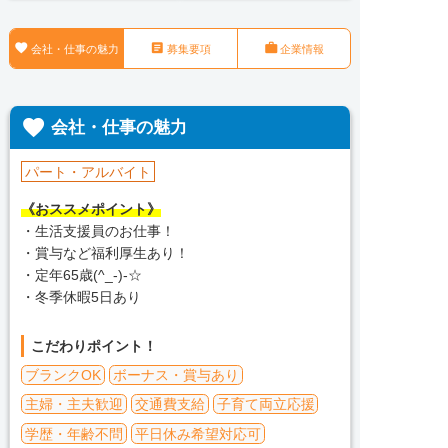



会社・仕事の魅力
募集要項
企業情報

会社・仕事の魅力
パート・アルバイト
《おススメポイント》
・生活支援員のお仕事！
・賞与など福利厚生あり！
・定年65歳(^_-)-☆
・冬季休暇5日あり
こだわりポイント！
ブランクOK
ボーナス・賞与あり
主婦・主夫歓迎
交通費支給
子育て両立応援
学歴・年齢不問
平日休み希望対応可