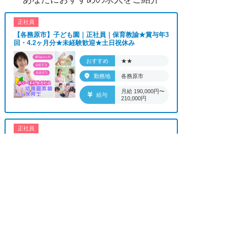
ーク可、ブランクOK、ボーナスあり、賞与あり、
昇給あり、正社員登用、資格支援交通費支給、土日
正社員
のみOK、平日のみOK、残業なし、週1週2日から
【各務原市】子ども園｜正社員｜保育教諭★賞与年3
OK、週3日～ OK、週4日以上OK、フリーター歓
回・4.2ヶ月分★未経験歓迎★土日祝休み
迎、パートアルバイト歓迎、急募求人、初心者歓
迎、無資格OK、学歴・年齢不問、シニア歓迎、経
おすすめ
★★
験者歓迎、有資格者歓迎、短時間勤務の方も歓迎、
勤務地
各務原市
フルタイム勤務、資格取得サポート制度あり、完全
月給 190,000円〜
週休2、研修あり、新設・オープニング求人、ハロ
給与
210,000円
ーワーク求人、短期、長期、春/夏/冬休み期間、時
間や曜日が選べる、平日休み希望対応可、平日のみ
勤務、朝からの仕事、昼からの仕事、夕方からの仕
正社員
事、日払いOK、高収入、高時給、福利厚生充実、
【羽島郡】病院で病棟勤務の看護師★賞与4か月分の
正社員★0～2歳児24時間託児所あり★年休...
交通費支給、寮・社宅あり、残業なし、社員登用あ
求人へのご応募は
り、女性が多い職場」
お電話またはWEBから
おすすめ
★★★
上記の条件で働きたい方ご相談ください。


WEBで応募
電話で応募
勤務地
羽島郡
■「特別養護老人ホーム、介護老人保健施設、デイ
月給 231,000円〜
給与
サービス、介護付有料老人ホーム、訪問介護サービ
262,000円
ス、グループホーム、サービス付き高齢者向け住