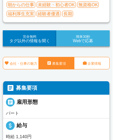
朝からの仕事
未経験・初心者OK
無資格OK
福利厚生充実
経験者優遇
長期
完全無料
簡単30秒
タグ以外の情報を聞く
Webで応募



会社・仕事の魅力
募集要項
企業情報

募集要項

雇用形態
パート
attach_money
給与
時給 1,140円