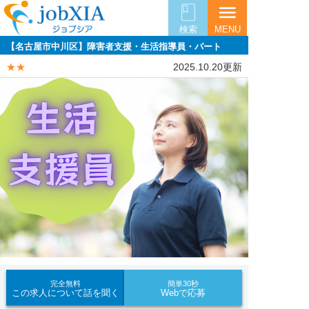
menu
検索
MENU
【名古屋市中川区】障害者支援・生活指導員・パート
★★
2025.10.20更新
完全無料
簡単30秒
この求人について話を聞く
Webで応募