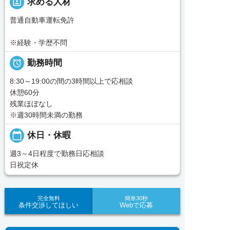
portrait
求める人材
普通自動車運転免許
※経験・学歴不問

勤務時間
8:30～19:00の間の3時間以上で応相談
休憩60分
残業ほぼなし
※週30時間未満の勤務
calendar_today
休日・休暇
週3～4日程度で勤務日応相談
日祝定休
完全無料
簡単30秒
条件交渉してほしい
Webで応募