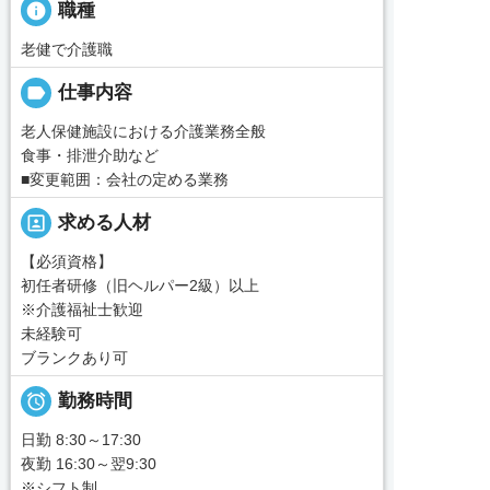
info
職種
老健で介護職
label
仕事内容
老人保健施設における介護業務全般
食事・排泄介助など
■変更範囲：会社の定める業務
portrait
求める人材
【必須資格】
初任者研修（旧ヘルパー2級）以上
※介護福祉士歓迎
未経験可
ブランクあり可

勤務時間
日勤 8:30～17:30
夜勤 16:30～翌9:30
※シフト制