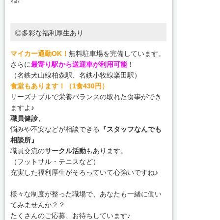
◎多彩な福利厚生あり
マイカー通勤OK
！
無料駐車場を完備しています。
さらに
最寄り駅から送迎車が利用可能
！
（名鉄犬山線柏森駅、名鉄小牧線楽田駅）
食堂もあります！（1食430円）
リーズナブルで栄養バランスの取れた食事ができ
ますよ♪
職員健診、
悩みや不安などが相談できる
『スタッフなんでも
相談所』
職員交流の
サークル活動
もあります。
（フットサル・テニスなど）
充実した福利厚生がそろっていて心強いですね♪
様々な制度が整った職場で、あなたも一緒に働い
てみませんか？？
たくさんのご応募、お待ちしています♪