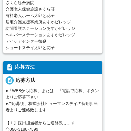
さくら総合病院
介護老人保健施設さくら荘
有料老人ホーム太郎と花子
居宅介護支援事業所あすかビレッジ
訪問看護ステーションあすかビレッジ
ヘルパーステーションあすかビレッジ
デイケアセンター御嶽
ショートステイ太郎と花子
description
応募方法
description
応募方法
●「WEBから応募」または、「電話で応募」ボタン
よりご応募下さい
●ご応募後、株式会社ヒューマンステイの採用担当
者よりご連絡致します
【１】採用担当者からご連絡致します
◇050-3188-7599