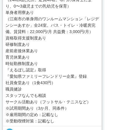
り、0〜3歳児までの乳幼児を保育）
単身者用寮あり
（江南市の単身用のワンルームマンション「レジデ
ンシーあすか」全24室。バス・トイレ・冷暖房完
備。賃貸料：22,000円/月 共益費：3,000円/月）
資格取得支援制度あり
研修制度あり
産前産後休業あり
育児休業あり
時短勤務制度あり
『えるぼし認定』取得
『愛知県ファミリーフレンドリー企業』登録
社員食堂あり（1食430円）
職員健診
スタッフなんでも相談
サークル活動あり（フットサル・テニスなど）
※試用期間あり（3か月、同条件）
※雇用期間の定め：記載なし
※受動喫煙対策：記載なし