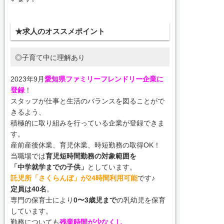
★求人のオススメポイント
◎子育て中に理解あり
2023年9月
愛知県ファミリーフレンドリー企業に
登録
！
スタッフが仕事と生活のバランスを図ることがで
きるよう、
積極的に取り組みを行っている企業が登録できま
す。
産前産後休業、育児休業、時短勤務の取得OK！
当職場では
育児短時間勤務の対象範囲を
「中学就学までの子供」
としています。
託児所「さくらんぼ」が24時間利用可能
です♪
定員は40名
。
専門の保育士により
0〜3歳児まで
の乳幼児を保育
しています。
勤務についても
残業時間が少なくし
、