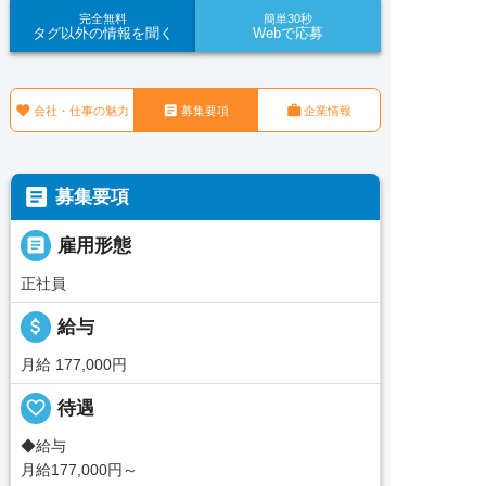
完全無料
簡単30秒
タグ以外の情報を聞く
Webで応募



会社・仕事の魅力
募集要項
企業情報

募集要項

雇用形態
正社員
attach_money
給与
月給 177,000円
favorite_border
待遇
◆給与
月給177,000円～