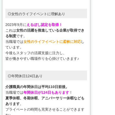
◎女性のライフイベントに理解あり
2023年9月に
えるぼし認定を取得！
これは
女性の活躍を推進している企業が取得でき
る制度
です。
当職場では
女性のライフイベントに柔軟に対応
し
ています。
今後もスタッフの活躍支援に注力し、
皆が働きやすい職場作りを心掛けていきます♪
◎年間休日124日あり
介護職員の年間休日は平均110日前後。
当職場では
年間休日が124日もあります
！
夏季休暇、冬期休暇、アニバーサリー休暇なども
あります
。
プライベートの時間も充実させることができます
ね♪