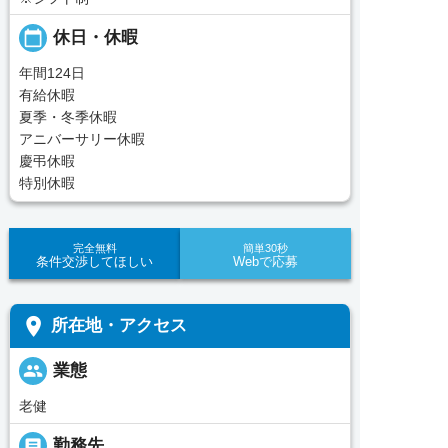
calendar_today
休日・休暇
年間124日
有給休暇
夏季・冬季休暇
アニバーサリー休暇
慶弔休暇
特別休暇
完全無料
簡単30秒
条件交渉してほしい
Webで応募
place
所在地・アクセス
people
業態
老健
_pin
勤務先