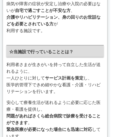
病気や障害の症状が安定し治療や入院の必要はな
いが
自宅で過ごすことが不安な方
、
介護やリハビリテーション、身の回りのお世話な
どを必要とされている方
が
利用する施設です。
☆当施設で行っていることとは？
利用者さまが生きがいを持って自立した生活が送
れるように、
一人ひとりに対して
サービス計画を策定
し、
医学的管理下できめ細やかな看護・介護・リハビ
リテーションを行います。
安心して療養生活が送れるように必要に応じた医
療・看護を提供し、
問題があればさくら総合病院で診療を受けること
ができます
。
緊急医療が必要になった場合にも迅速に対応
して
います。