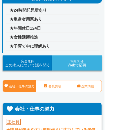
★24時間託児所あり
★単身者用寮あり
★年間休日124日
★女性活躍推進
★子育て中に理解あり
完全無料
簡単30秒
この求人について話を聞く
Webで応募



会社・仕事の魅力
募集要項
企業情報

会社・仕事の魅力
正社員
★職員が働きやすい環境作りに注力している老健