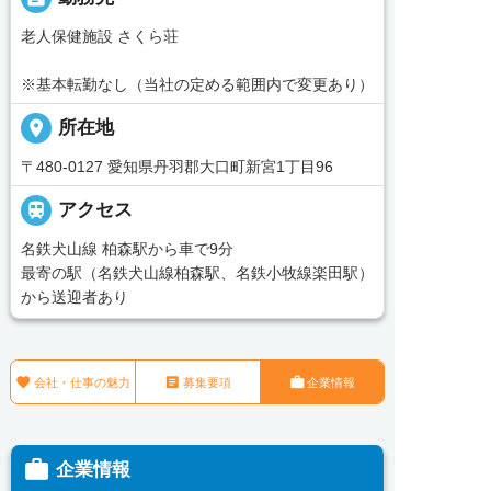
老人保健施設 さくら荘
※基本転勤なし（当社の定める範囲内で変更あり）
place
所在地
〒480-0127 愛知県丹羽郡大口町新宮1丁目96

アクセス
名鉄犬山線 柏森駅から車で9分
最寄の駅（名鉄犬山線柏森駅、名鉄小牧線楽田駅）
から送迎者あり



会社・仕事の魅力
募集要項
企業情報

企業情報