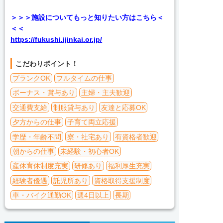
＞＞＞施設についてもっと知りたい方はこちら＜
＜＜
https://fukushi.ijinkai.or.jp/
こだわりポイント！
ブランクOK
フルタイムの仕事
ボーナス・賞与あり
主婦・主夫歓迎
交通費支給
制服貸与あり
友達と応募OK
夕方からの仕事
子育て両立応援
学歴・年齢不問
寮・社宅あり
有資格者歓迎
朝からの仕事
未経験・初心者OK
産休育休制度充実
研修あり
福利厚生充実
経験者優遇
託児所あり
資格取得支援制度
車・バイク通勤OK
週4日以上
長期