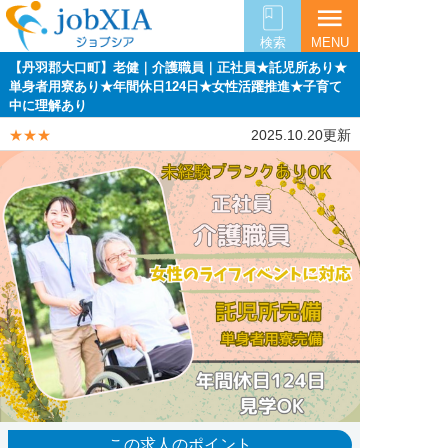
menu
検索
MENU
【丹羽郡大口町】老健｜介護職員｜正社員★託児所あり★
単身者用寮あり★年間休日124日★女性活躍推進★子育て
中に理解あり
★★★
2025.10.20更新
この求人のポイント