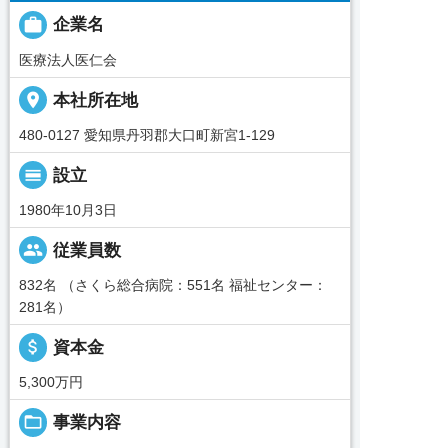

企業名
医療法人医仁会
place
本社所在地
480-0127 愛知県丹羽郡大口町新宮1-129
calendar_view_day
設立
1980年10月3日
people
従業員数
832名 （さくら総合病院：551名 福祉センター：
281名）
attach_money
資本金
5,300万円
folder_open
事業内容