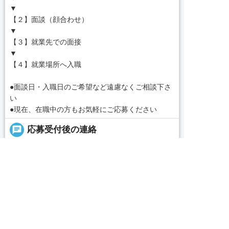
▼
【２】面談（顔合わせ）
▼
【３】就業先での面接
▼
【４】就業場所へ入職
●面談日・入職日のご希望など遠慮なくご相談下さ
い
●現在、在職中の方もお気軽にご応募ください
chat
応募受付後の連絡
担当よりお電話差し上げます。
担当：加藤・中里・水谷・牧村
求人へのご応募は
お電話またはWEBから
ご希望やご要望をお伺いした上で、面談日のご案内


WEBで応募
電話で応募
をいたします。
message
コンサルタントから一言
■あなたのご希望に合った施設を私たちがお探しい