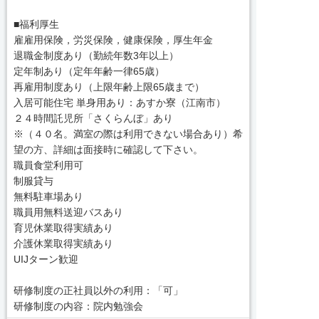
■福利厚生
雇雇用保険，労災保険，健康保険，厚生年金
退職金制度あり（勤続年数3年以上）
定年制あり（定年年齢一律65歳）
再雇用制度あり（上限年齢上限65歳まで）
入居可能住宅 単身用あり：あすか寮（江南市）
２４時間託児所「さくらんぼ」あり
※（４０名。満室の際は利用できない場合あり）希
望の方、詳細は面接時に確認して下さい。
職員食堂利用可
制服貸与
無料駐車場あり
職員用無料送迎バスあり
育児休業取得実績あり
介護休業取得実績あり
UIJターン歓迎
研修制度の正社員以外の利用：「可」
研修制度の内容：院内勉強会