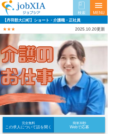
menu
検索
MENU
【丹羽郡大口町】ショート・介護職・正社員
★★★
2025.10.20更新
完全無料
簡単30秒
この求人について話を聞く
Webで応募