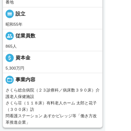
番地
calendar_view_day
設立
昭和55年
people
従業員数
865人
attach_money
資本金
5,300万円
folder_open
事業内容
さくら総合病院（２３診療科／病床数３９０床）介
護老人保健施設
さくら荘（１１８床）有料老人ホーム 太郎と花子
（３００床）訪
問看護ステーション あすかビレッジ等「働き方改
革推進企業」