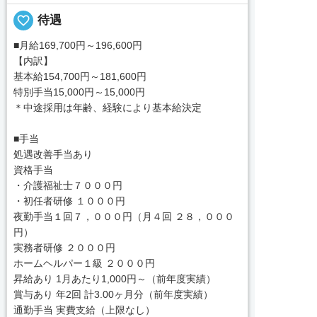
favorite_border
待遇
■月給169,700円～196,600円
【内訳】
基本給154,700円～181,600円
特別手当15,000円～15,000円
＊中途採用は年齢、経験により基本給決定
■手当
処遇改善手当あり
資格手当
・介護福祉士７０００円
・初任者研修 １０００円
夜勤手当１回７，０００円（月４回 ２８，０００
円）
実務者研修 ２０００円
ホームヘルパー１級 ２０００円
昇給あり 1月あたり1,000円～（前年度実績）
賞与あり 年2回 計3.00ヶ月分（前年度実績）
通勤手当 実費支給（上限なし）