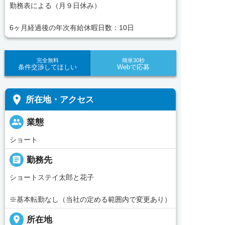
勤務表による（月９日休み）
6ヶ月経過後の年次有給休暇日数：10日
完全無料
簡単30秒
条件交渉してほしい
Webで応募
place
所在地・アクセス
people
業態
ショート
_pin
勤務先
ショートステイ太郎と花子
※基本転勤なし（当社の定める範囲内で変更あり）
place
所在地