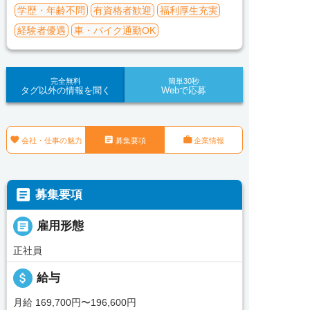
学歴・年齢不問
有資格者歓迎
福利厚生充実
経験者優遇
車・バイク通勤OK
完全無料
簡単30秒
タグ以外の情報を聞く
Webで応募



会社・仕事の魅力
募集要項
企業情報

募集要項

雇用形態
正社員
attach_money
給与
月給 169,700円〜196,600円