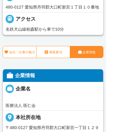
480-0127 愛知県丹羽郡大口町新宮１丁目１０番地

アクセス
名鉄犬山線柏森駅から車で10分



会社・仕事の魅力
募集要項
企業情報

企業情報

企業名
医療法人 医仁会
place
本社所在地
〒480-0127 愛知県丹羽郡大口町新宮一丁目１２９