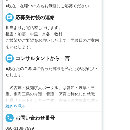
●現在、在職中の方もお気軽にご応募ください
chat
応募受付後の連絡
担当よりお電話差し上げます。
担当：加藤・中里・水谷・牧村
ご希望やご要望をお伺いした上で、面談日のご案内
をいたします。
message
コンサルタントから一言
■あなたのご希望に合った施設を私たちがお探しい
たします。
「名古屋・愛知求人ポータル」は愛知・岐阜・三
重、東海三県の介護・看護・保育に特化した就職・
転職サポートセンターです。東海三県の豊富な求人
続きを見る
データから、手前味噌ながら優秀なキャリアアドバ
イザー、コンサルタントがあなたのキャリアやご希
local_phone
お問い合わせ番号
望をお聞きし、あなたにぴったりのお仕事をご紹介
します。その後の面談調整や条件交渉まで、すべて
050-3188-7599