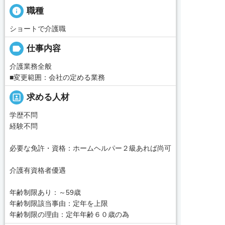
info
職種
ショートで介護職
label
仕事内容
介護業務全般
■変更範囲：会社の定める業務
portrait
求める人材
学歴不問
経験不問
必要な免許・資格：ホームヘルパー２級あれば尚可
介護有資格者優遇
年齢制限あり：～59歳
年齢制限該当事由：定年を上限
年齢制限の理由：定年年齢６０歳の為