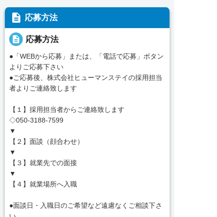
description
応募方法
description
応募方法
●「WEBから応募」または、「電話で応募」ボタン
よりご応募下さい
●ご応募後、株式会社ヒューマンステイの採用担当
者よりご連絡致します
【１】採用担当者からご連絡致します
◇050-3188-7599
▼
【２】面談（顔合わせ）
▼
【３】就業先での面接
▼
【４】就業場所へ入職
●面談日・入職日のご希望など遠慮なくご相談下さ
い