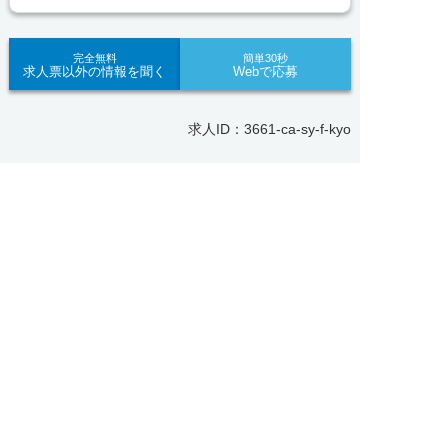
責任をもってサポートいたします。また就業後のサ
ポート体制も万全！お悩みやお困りごとがあれば、
当社のスタッフがよろこんでフォローいたします。
完全無料
簡単30秒
求人票以外の情報を聞く
Webで応募
見学してみたい！求人情報のここを確認したい！な
ど、興味本位でも構いませんので、スタッフまでお
求人ID：3661-ca-sy-f-kyo
気軽にお問い合わせください。
Recommended
■「シフト制、完全週休2、土日祝休み、土日休
求人へのご応募は
あなたにおすすめの求人をご紹介
み、日祝休み、週3以内可、短時間・扶養内、日勤
お電話またはWEBから
のみ、夜勤のみ、未経験歓迎、主婦歓迎、主夫歓


WEBで応募
電話で応募
正社員
迎、曜日相談可、土日祝のみ、年休110日～、残業
【各務原市】子ども園｜正社員｜保育教諭★賞与年3
月10H、保育/託児所、産休・育休あり、副業 Ｗワ
回・4.2ヶ月分★未経験歓迎★土日祝休み
ーク可、ブランクOK、ボーナスあり、賞与あり、
昇給あり、正社員登用、資格支援交通費支給、土日
おすすめ
★★
のみOK、平日のみOK、残業なし、週1週2日から
勤務地
各務原市
OK、週3日～ OK、週4日以上OK、フリーター歓
月給 190,000円〜
迎、パートアルバイト歓迎、急募求人、初心者歓
給与
210,000円