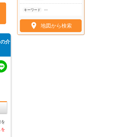
---
キーワード

地図から検索
スの介
担を
スを