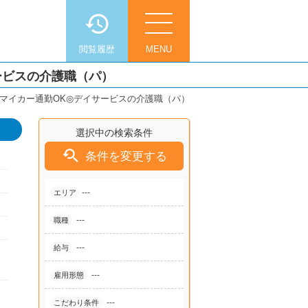
閲覧履歴
MENU
ービスの介護職（パ）
◎マイカー通勤OK◎デイサービスの介護職（パ）
選択中の検索条件

条件を変更する
---
エリア
---
職種
---
給与
---
雇用形態
---
こだわり条件