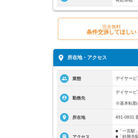
完全無料
条件交渉してほしい
place
所在地・アクセス
デイサービ
業態
デイサービ
勤務先
※基本転勤
491-08
所在地
■「一宮駅
■「妙興寺
アクセス