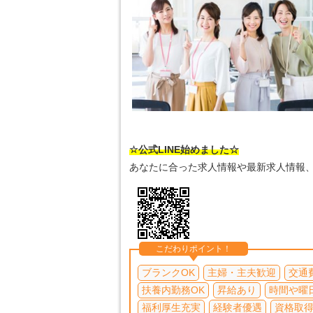
☆公式LINE始めました☆
あなたに合った求人情報や最新求人情報
こだわりポイント！
ブランクOK
主婦・主夫歓迎
交通
扶養内勤務OK
昇給あり
時間や曜
福利厚生充実
経験者優遇
資格取