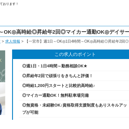
ております！
間～OK◎高時給◎昇給年2回◎マイカー通勤OK◎デイサ
ア
>
求人情報
>
【一宮市】週1日～OK◎1日4時間～OK◎高時給◎昇給年2回
この求人のポイント
◎週1日・1日4時間～勤務相談OK★
◎昇給年2回で頑張りをきちんと評価！
◎時給1,200円スタートと比較的高時給♪
◎マイカー通勤OK！無料駐車場完備
◎無資格・未経験OK♪資格取得支援制度もありスキルアッ
プが可能