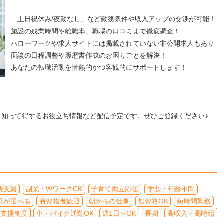
「土日祝休み/夜勤なし」など勤務条件や収入アップの交渉が可能！
施設の残業時間や離職率、職場の口コミまで徹底調査！
ハローワークや求人サイトには掲載されていない非公開求人もあり
面談の日程調整や履歴書作成のお困りごとを解決！
あなたの転職活動を情熱的かつ客観的にサポートします！
、知って得するお役立ち情報など配信予定です。ぜひご登録ください♪
費支給
副業・WワークOK
子育て両立応援
学歴・年齢不問
日が選べる
有資格者歓迎
朝からの仕事
無資格OK
短時間勤務
得支援制度
車・バイク通勤OK
週1日～OK
長期
高収入・高時給