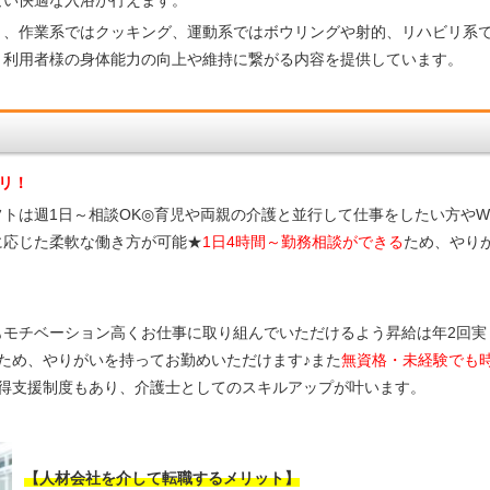
り、作業系ではクッキング、運動系ではボウリングや射的、リハビリ系
、利用者様の身体能力の向上や維持に繋がる内容を提供しています。
リ！
トは週1日～相談OK◎育児や両親の介護と並行して仕事をしたい方や
に応じた柔軟な働き方が可能★
1日4時間～勤務相談ができる
ため、やり
もモチベーション高くお仕事に取り組んでいただけるよう昇給は年2回実
ため、やりがいを持ってお勤めいただけます♪また
無資格・未経験でも
得支援制度もあり、介護士としてのスキルアップが叶います。
【人材会社を介して転職するメリット】