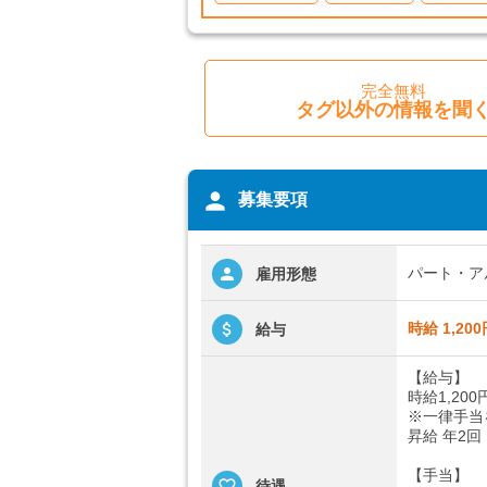
完全無料
タグ以外の情報を聞
person
募集要項
パート・ア
雇用形態
時給 1,200
給与
【給与】
時給1,200
※一律手当
昇給 年2回
【手当】
待遇