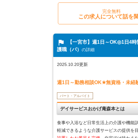
完全無料
この求人について話を
flag
【一宮市】週1日～OK◎1日4
護職（パ）
の詳細
2025.10.20更新
週1日～勤務相談OK★無資格・未
パート・アルバイト
デイサービスおかげ庵森本とは
食事や入浴など日常生活上の介護や機能
軽減できるような介護サービスの提供を
設置したお風呂を完備
。自宅では味わえ