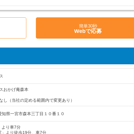
簡単30秒
Webで応募
ス
スおかげ庵森本
なし（当社の定める範囲内で変更あり）
31 愛知県一宮市森本三丁目１０番１０
」より車7分
駅」より徒歩19分、車7分