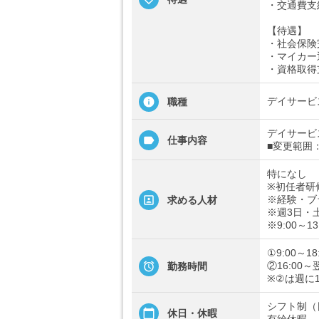
・交通費支
【待遇】
・社会保険
・マイカー
・資格取得
デイサービ
職種
デイサービ
仕事内容
■変更範囲
特になし
※初任者研
※経験・ブ
求める人材
※週3日・
※9:00～
①9:00～18
②16:00～翌
勤務時間
※②は週に
シフト制（
休日・休暇
有給休暇