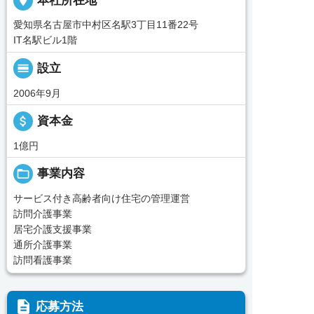
place
本社所在地
愛知県名古屋市中村区名駅3丁目11番22号
IT名駅ビル1階
calendar_view_day
設立
2006年9月
attach_money
資本金
1億円
folder_open
事業内容
サービス付き高齢者向け住宅の管理運営
訪問介護事業
居宅介護支援事業
通所介護事業
訪問看護事業
description
応募方法