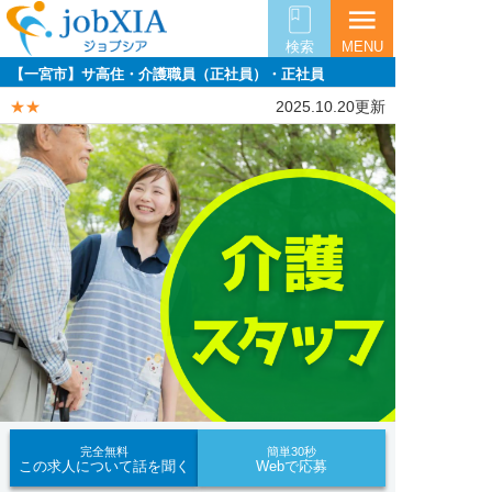
menu
検索
MENU
【一宮市】サ高住・介護職員（正社員）・正社員
★★
2025.10.20更新
完全無料
簡単30秒
この求人について話を聞く
Webで応募