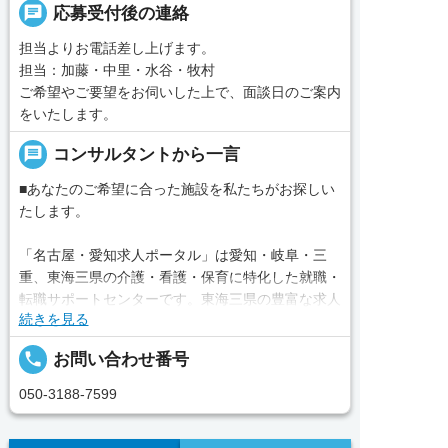
chat
応募受付後の連絡
担当よりお電話差し上げます。
担当：加藤・中里・水谷・牧村
ご希望やご要望をお伺いした上で、面談日のご案内
をいたします。
message
コンサルタントから一言
■あなたのご希望に合った施設を私たちがお探しい
たします。
「名古屋・愛知求人ポータル」は愛知・岐阜・三
重、東海三県の介護・看護・保育に特化した就職・
転職サポートセンターです。東海三県の豊富な求人
続きを見る
データから、手前味噌ながら優秀なキャリアアドバ
イザー、コンサルタントがあなたのキャリアやご希
local_phone
お問い合わせ番号
望をお聞きし、あなたにぴったりのお仕事をご紹介
します。その後の面談調整や条件交渉まで、すべて
050-3188-7599
責任をもってサポートいたします。また就業後のサ
ポート体制も万全！お悩みやお困りごとがあれば、