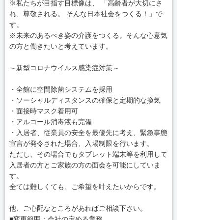
※私たちが目指す目標像は、 「高齢者が大切にさ
れ、尊敬される。 そんな日本社会をつくる！」で
す。
※未来のあるべき姿の介護をつくる。そんな心意気
の方と働きたいと考えています。
～新型コロナウイルス感染症対策～
・全館に空間除菌システムを採用
・ソーシャルディスタンスの確保と定期的な換気
・面接時マスク着用可
・アルコール消毒液も完備
・入居者、従業員の安全を最優先に考え、緊急事態
宣言が発令された場合、入場制限を行います。
ただし、その場合でもタブレット端末等を利用して
入居者の方とご家族の方の面会を可能にしていま
す。
全ては難しくても、ご希望を叶えたいからです。
他、ご心配なところがあればご相談下さい。
■変更範囲：会社の定める業務