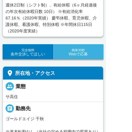
週休2日制（シフト制）、有給休暇（6ヶ月経過後
の年次有給休暇日数 10日） ※有給消化率
67.16％（2020年実績） 慶弔休暇、育児休暇、介
護休暇、看護休暇、特別休暇 ※年間休日115日
（2020年度実績）
完全無料
簡単30秒
条件交渉してほしい
Webで応募
place
所在地・アクセス
people
業態
サ高住
_pin
勤務先
ゴールドエイジ 千秋
※基本転勤なし（当社の定める範囲内で変更あり）