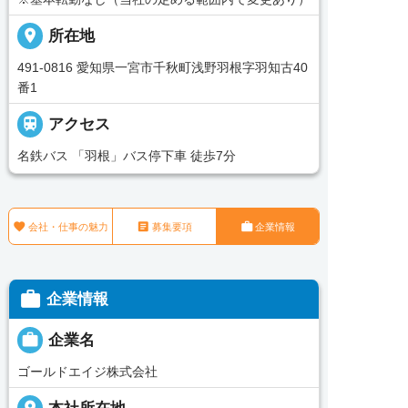
place
所在地
491-0816 愛知県一宮市千秋町浅野羽根字羽知古40
番1

アクセス
名鉄バス 「羽根」バス停下車 徒歩7分



会社・仕事の魅力
募集要項
企業情報

企業情報

企業名
ゴールドエイジ株式会社