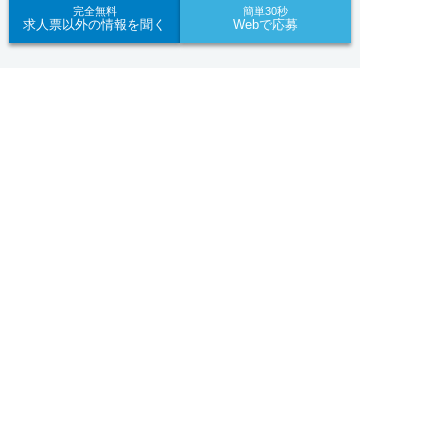
当社のスタッフがよろこんでフォローいたします。
完全無料
簡単30秒
求人票以外の情報を聞く
Webで応募
見学してみたい！求人情報のここを確認したい！な
ど、興味本位でも構いませんので、スタッフまでお
求人ID：3360-ca-ms-f-not
気軽にお問い合わせください。
求人へのご応募は
お電話またはWEBから


WEBで応募
電話で応募
Recommended
■「シフト制、完全週休2、土日祝休み、土日休
あなたにおすすめの求人をご紹介
み、日祝休み、週3以内可、短時間・扶養内、日勤
のみ、夜勤のみ、未経験歓迎、主婦歓迎、主夫歓
正社員
迎、曜日相談可、土日祝のみ、年休110日～、残業
【各務原市】子ども園｜正社員｜保育教諭★賞与年3
月10H、保育/託児所、産休・育休あり、副業 Ｗワ
回・4.2ヶ月分★未経験歓迎★土日祝休み
ーク可、ブランクOK、ボーナスあり、賞与あり、
昇給あり、正社員登用、資格支援交通費支給、土日
おすすめ
★★
のみOK、平日のみOK、残業なし、週1週2日から
勤務地
各務原市
OK、週3日～ OK、週4日以上OK、フリーター歓
月給 190,000円〜
迎、パートアルバイト歓迎、急募求人、初心者歓
給与
210,000円
迎、学歴・年齢不問、シニア歓迎、経験者歓迎、有
資格者歓迎、短時間勤務の方も歓迎、フルタイム勤
務、資格取得サポート制度あり、完全週休2、研修
正社員