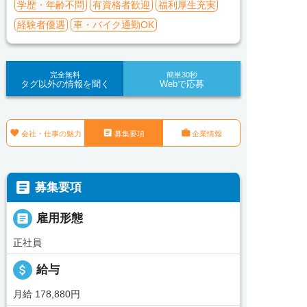
学歴・年齢不問
有資格者歓迎
福利厚生充実
経験者優遇
車・バイク通勤OK
完全無料
簡単30秒
タグ以外の情報を聞く
Webで応募



会社・仕事の魅力
募集要項
企業情報

募集要項

雇用形態
正社員
attach_money
給与
月給 178,880円