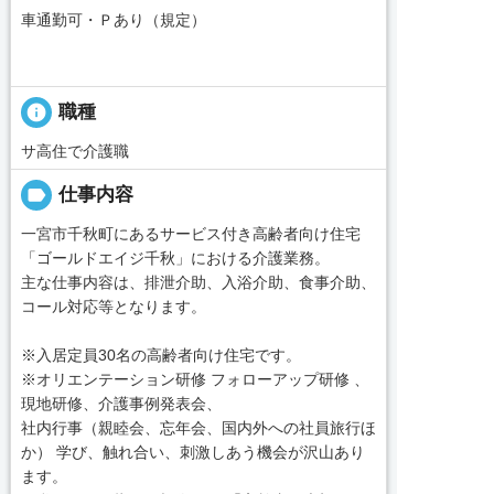
車通勤可・Ｐあり（規定）
info
職種
サ高住で介護職
label
仕事内容
一宮市千秋町にあるサービス付き高齢者向け住宅
「ゴールドエイジ千秋」における介護業務。
主な仕事内容は、排泄介助、入浴介助、食事介助、
コール対応等となります。
※入居定員30名の高齢者向け住宅です。
※オリエンテーション研修 フォローアップ研修 、
現地研修、介護事例発表会、
社内行事（親睦会、忘年会、国内外への社員旅行ほ
か） 学び、触れ合い、刺激しあう機会が沢山あり
ます。