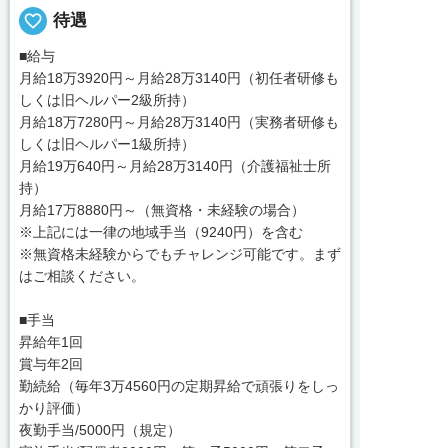
favorite_border
待遇
■給与
月給18万3920円～月給28万3140円（初任者研修も
しくは旧ヘルパー2級所持）
月給18万7280円～月給28万3140円（実務者研修も
しくは旧ヘルパー1級所持）
月給19万640円～月給28万3140円（介護福祉士所
持）
月給17万8880円～（無資格・未経験の場合）
※上記には一律の地域手当（9240円）を含む
※無資格未経験からでもチャレンジ可能です。まず
はご相談ください。
■手当
昇給年1回
賞与年2回
勤続給（毎年3万4560円の定期昇給で頑張りをしっ
かり評価）
夜勤手当/5000円（規定）