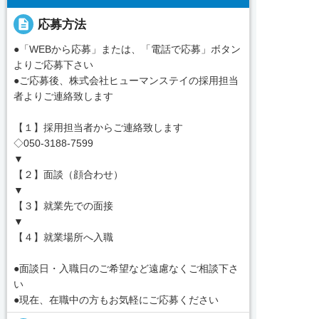
description
応募方法
●「WEBから応募」または、「電話で応募」ボタン
よりご応募下さい
●ご応募後、株式会社ヒューマンステイの採用担当
者よりご連絡致します
【１】採用担当者からご連絡致します
◇050-3188-7599
▼
【２】面談（顔合わせ）
▼
【３】就業先での面接
▼
【４】就業場所へ入職
●面談日・入職日のご希望など遠慮なくご相談下さ
い
●現在、在職中の方もお気軽にご応募ください