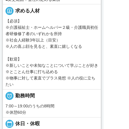
portrait
求める人材
【必須】
※介護福祉士・ホームヘルパー２級・介護職員初任
者研修修了者のいずれかを所持
※社会人経験3年以上（目安）
※人の喜ぶ顔を見ると、素直に嬉しくなる
【歓迎】
※新しいことや未知なことについて学ぶことが好き
※とことん仕事に打ち込める
※物事に対して素直でプラス発想 ※人の役に立ち
たい

勤務時間
7:00～19:00のうちの8時間
※休憩60分
calendar_today
休日・休暇