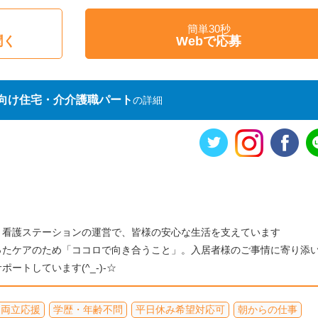
簡単30秒
聞く
Webで応募
向け住宅・介介護職パート
の詳細
・看護ステーションの運営で、皆様の安心な生活を支えています
ったケアのため「ココロで向き合うこと」。入居者様のご事情に寄り添
ートしています(^_-)-☆
て両立応援
学歴・年齢不問
平日休み希望対応可
朝からの仕事