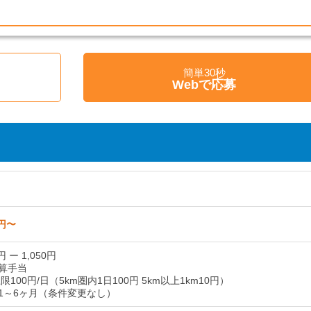
簡単30秒
く
Webで応募
0円〜
円 ー 1,050円
算手当
限100円/日（5km圏内1日100円 5km以上1km10円）
1～6ヶ月（条件変更なし）