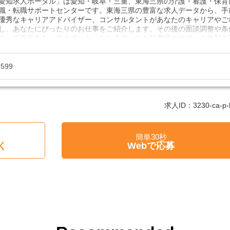
愛知求人ポータル」は愛知・岐阜・三重、東海三県の介護・看護・保育
職・転職サポートセンターです。東海三県の豊富な求人データから、手
優秀なキャリアアドバイザー、コンサルタントがあなたのキャリアやご
し、あなたにぴったりのお仕事をご紹介します。その後の面談調整や条
すべて責任をもってサポートいたします。また就業後のサポート体制も
やお困りごとがあれば、当社のスタッフがよろこんでフォローいたしま
たい！求人情報のここを確認したい！など、興味本位でも構いませんの
7599
フまでお気軽にお問い合わせください。
制、完全週休2、土日祝休み、土日休み、日祝休み、週3以内可、短時間
勤のみ、夜勤のみ、未経験歓迎、主婦歓迎、主夫歓迎、曜日相談可、土
求人ID：3230-ca-p-k
休110日～、残業月10H、保育/託児所、産休・育休あり、副業 Ｗワーク
クOK、ボーナスあり、賞与あり、昇給あり、正社員登用、資格支援交
日のみOK、平日のみOK、残業なし、週1週2日からOK、週3日～ OK、
簡単30秒
K、フリーター歓迎、パートアルバイト歓迎、急募求人、初心者歓迎、学
く
Webで応募
問、シニア歓迎、経験者歓迎、有資格者歓迎、短時間勤務の方も歓迎、
務、資格取得サポート制度あり、完全週休2、研修あり、新設・オープ
ハローワーク求人、短期、長期、春/夏/冬休み期間、時間や曜日が選べ
み希望対応可、平日のみ勤務、朝からの仕事、昼からの仕事、夕方から
いOK、高収入、高時給、福利厚生充実、交通費支給、寮・社宅あり、
員登用あり、女性が多い職場」
で働きたい方ご相談ください。
護老人ホーム、介護老人保健施設、デイサービス、介護付有料老人ホー