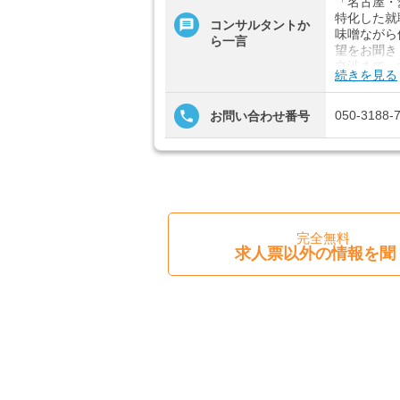
「名古屋・
特化した就
コンサルタントか
味噌ながら
ら一言
望をお聞き
交渉まで、
続きを見る
全！お悩み
す。
見学してみ
050-3188-
お問い合わせ番号
で、スタッ
■「シフト
扶養内、日
祝のみ、年
可、ブラン
費支給、土
完全無料
4日以上O
求人票以外の情報を聞
歴・年齢不
ルタイム勤
ング求人、
る、平日休
仕事、日払
業なし、社
上記の条件
■「特別養