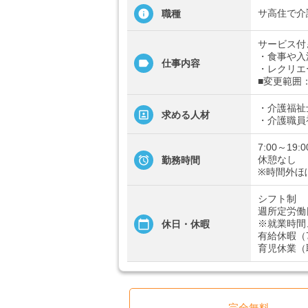
サ高住で介
職種
サービス付
・食事や入
仕事内容
・レクリエ
■変更範囲
・介護福祉
求める人材
・介護職員
7:00～1
休憩なし
勤務時間
※時間外ほ
シフト制
週所定労働
※就業時間
休日・休暇
有給休暇（
育児休業（
完全無料