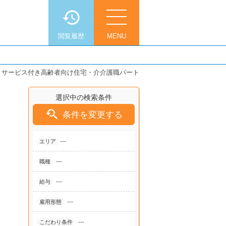
閲覧履歴
MENU
】サービス付き高齢者向け住宅・介介護職パート
選択中の検索条件

条件を変更する
---
エリア
---
職種
---
給与
---
雇用形態
---
こだわり条件