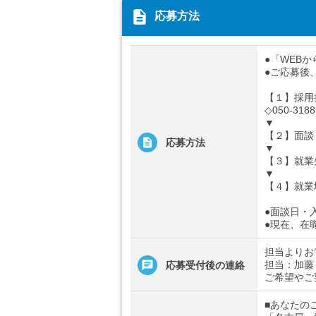
description
応募方法
●「WEB
●ご応募後
【１】採用
◇050-3188
▼
【２】面談
応募方法
▼
【３】就業
▼
【４】就業
●面談日・
●現在、在
担当よりお
担当：加藤
応募受付後の連絡
ご希望やご
■あなたの