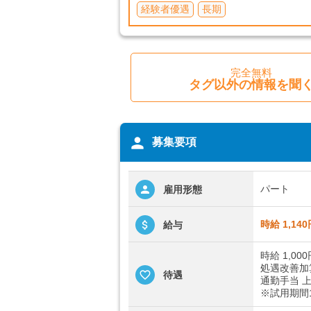
経験者優遇
長期
完全無料
タグ以外の情報を聞
person
募集要項
パート
雇用形態
時給 1,14
給与
時給 1,000
処遇改善加
待遇
通勤手当 上
※試用期間