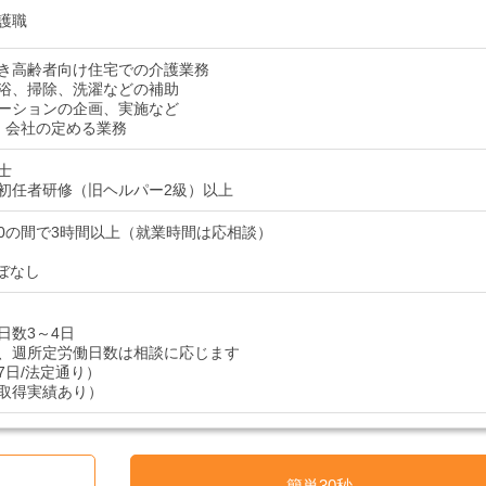
護職
き高齢者向け住宅での介護業務
浴、掃除、洗濯などの補助
ーションの企画、実施など
：会社の定める業務
士
初任者研修（旧ヘルパー2級）以上
9:00の間で3時間以上（就業時間は応相談）
ぼなし
日数3～4日
、週所定労働日数は相談に応じます
7日/法定通り）
取得実績あり）
簡単30秒