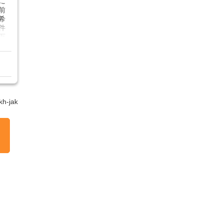
に
前
希
件
万
・
日
h-jak
通
週
フ
ニ
の
残