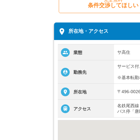
条件交渉してほしい
place
所在地・アクセス
サ高住
業態
サービス付
勤務先
※基本転勤
〒496-0
所在地
名鉄尾西線
アクセス
バス停「唐