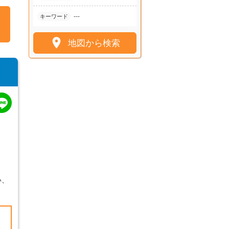
---
キーワード

地図から検索
い、