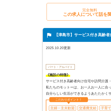
完全無料
この求人について話を
flag
【津島市】サービス付き高齢者
2025.10.20更新
パート・アルバイト
《施設の特徴》
サービス付き高齢者向け住宅や訪問介護
私たちのモットーは、お一人お一人に合
自分らしい生活ができるようあたたかくサポ
こだわりポイント！
主婦・主夫歓迎
交通費支給
子育