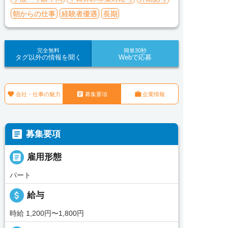
朝からの仕事
経験者優遇
長期
完全無料
簡単30秒
タグ以外の情報を聞く
Webで応募



会社・仕事の魅力
募集要項
企業情報

募集要項

雇用形態
パート
attach_money
給与
時給 1,200円〜1,800円