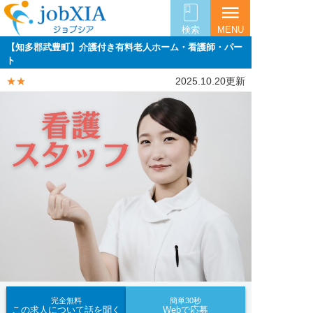
menu
検索
MENU
【知多郡武豊町】介護付き有料老人ホーム・看護師・パー
ト
★★
2025.10.20更新
完全無料
簡単30秒
この求人について話を聞く
Webで応募