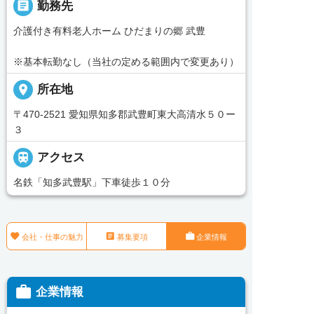
_pin
勤務先
介護付き有料老人ホーム ひだまりの郷 武豊
※基本転勤なし（当社の定める範囲内で変更あり）
place
所在地
〒470-2521 愛知県知多郡武豊町東大高清水５０ー
３

アクセス
名鉄「知多武豊駅」下車徒歩１０分



会社・仕事の魅力
募集要項
企業情報

企業情報