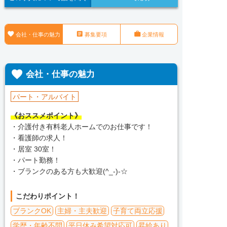



会社・仕事の魅力
募集要項
企業情報

会社・仕事の魅力
パート・アルバイト
《おススメポイント》
・介護付き有料老人ホームでのお仕事です！
・看護師の求人！
・居室 30室！
・パート勤務！
・ブランクのある方も大歓迎(^_-)-☆
こだわりポイント！
ブランクOK
主婦・主夫歓迎
子育て両立応援
学歴・年齢不問
平日休み希望対応可
昇給あり