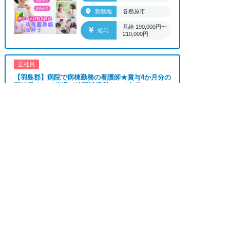
験者歓迎、有資格者歓迎、短時間勤務の方も歓迎、
勤務地
各務原市
フルタイム勤務、資格取得サポート制度あり、完全
月給 190,000円〜
週休2、研修あり、新設・オープニング求人、ハロ
給与
210,000円
ーワーク求人、短期、長期、春/夏/冬休み期間、時
間や曜日が選べる、平日休み希望対応可、平日のみ
勤務、朝からの仕事、昼からの仕事、夕方からの仕
正社員
事、日払いOK、高収入、高時給、福利厚生充実、
【羽島郡】病院で病棟勤務の看護師★賞与4か月分の
正社員★0～2歳児24時間託児所あり★年休...
交通費支給、寮・社宅あり、残業なし、社員登用あ
り、女性が多い職場」
おすすめ
★★★
求人へのご応募は
上記の条件で働きたい方ご相談ください。
お電話またはWEBから
勤務地
羽島郡


WEBで応募
電話で応募
■「特別養護老人ホーム、介護老人保健施設、デイ
月給 231,000円〜
給与
サービス、介護付有料老人ホーム、訪問介護サービ
262,000円
ス、グループホーム、サービス付き高齢者向け住
宅、住宅型有料老人ホーム、ショートステイ、看護
正社員
小規模多機能型居宅介護、小規模多機能ホーム、ケ
【名古屋市守山区】 特別養護老人ホームで介護職★
アプランセンター、放課後等デイサービス、居宅介
賞与実績年2回計3.3か月分の正社員★★シ...
護支援、ケアハウス、ケアホーム、リハビリテーシ
ョンセンター、リハビリ型デイサービス」等の施設
おすすめ
★★★
の求人も多数紹介できますので、お気軽にご相談く
勤務地
名古屋市