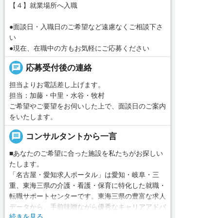
【４】就業場所へ入職
●面談日・入職日のご希望など遠慮なくご相談下さ
い
●現在、在職中の方もお気軽にご応募ください
chat
応募受付後の連絡
担当よりお電話差し上げます。
担当：加藤・中里・水谷・牧村
ご希望やご要望をお伺いした上で、面談日のご案内
をいたします。
message
コンサルタントから一言
■あなたのご希望に合った施設を私たちがお探しい
たします。
「名古屋・愛知求人ポータル」は愛知・岐阜・三
重、東海三県の介護・看護・保育に特化した就職・
転職サポートセンターです。東海三県の豊富な求人
データから、手前味噌ながら優秀なキャリアアドバ
続きを見る
イザー、コンサルタントがあなたのキャリアやご希