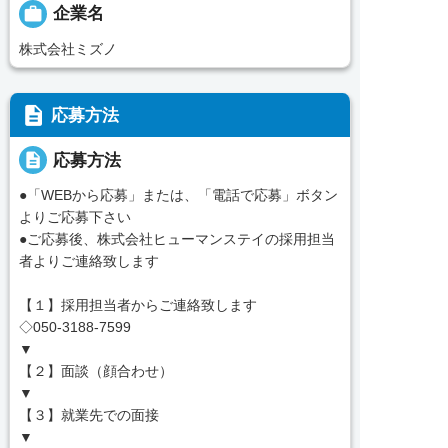

企業名
株式会社ミズノ
description
応募方法
description
応募方法
●「WEBから応募」または、「電話で応募」ボタン
よりご応募下さい
●ご応募後、株式会社ヒューマンステイの採用担当
者よりご連絡致します
【１】採用担当者からご連絡致します
◇050-3188-7599
▼
【２】面談（顔合わせ）
▼
【３】就業先での面接
▼