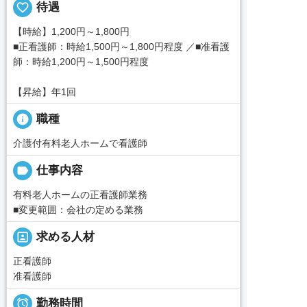
favorite_border
待遇
【時給】1,200円～1,800円
■正看護師：時給1,500円～1,800円程度 ／■准看護
師：時給1,200円～1,500円程度
【昇給】年1回
info
職種
介護付有料老人ホームで看護師
label
仕事内容
有料老人ホームの正看護師業務
■変更範囲：会社の定める業務
portrait
求める人材
正看護師
准看護師

勤務時間