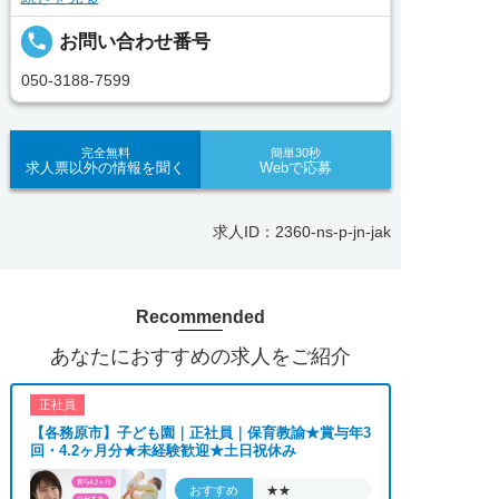
望をお聞きし、あなたにぴったりのお仕事をご紹介
local_phone
お問い合わせ番号
します。その後の面談調整や条件交渉まで、すべて
責任をもってサポートいたします。また就業後のサ
050-3188-7599
ポート体制も万全！お悩みやお困りごとがあれば、
当社のスタッフがよろこんでフォローいたします。
見学してみたい！求人情報のここを確認したい！な
完全無料
簡単30秒
求人票以外の情報を聞く
Webで応募
ど、興味本位でも構いませんので、スタッフまでお
気軽にお問い合わせください。
求人ID：2360-ns-p-jn-jak
■「シフト制、完全週休2、土日祝休み、土日休
み、日祝休み、週3以内可、短時間・扶養内、日勤
のみ、夜勤のみ、未経験歓迎、主婦歓迎、主夫歓
Recommended
迎、曜日相談可、土日祝のみ、年休110日～、残業
月10H、保育/託児所、産休・育休あり、副業 Ｗワ
あなたにおすすめの求人をご紹介
ーク可、ブランクOK、ボーナスあり、賞与あり、
昇給あり、正社員登用、資格支援交通費支給、土日
正社員
のみOK、平日のみOK、残業なし、週1週2日から
【各務原市】子ども園｜正社員｜保育教諭★賞与年3
OK、週3日～ OK、週4日以上OK、フリーター歓
回・4.2ヶ月分★未経験歓迎★土日祝休み
迎、パートアルバイト歓迎、急募求人、初心者歓
迎、無資格OK、学歴・年齢不問、シニア歓迎、経
おすすめ
★★