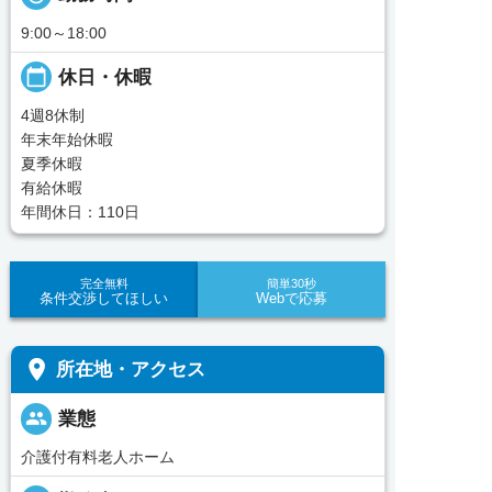
9:00～18:00
calendar_today
休日・休暇
4週8休制
年末年始休暇
夏季休暇
有給休暇
年間休日：110日
完全無料
簡単30秒
条件交渉してほしい
Webで応募
place
所在地・アクセス
people
業態
介護付有料老人ホーム