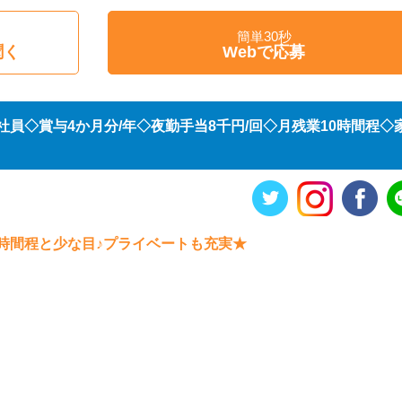
簡単30秒
聞く
Webで応募
員◇賞与4か月分/年◇夜勤手当8千円/回◇月残業10時間程◇
時間程と少な目♪プライベートも充実★