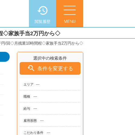
閲覧履歴
MENU
程◇家族手当2万円から◇
円/回◇月残業10時間程◇家族手当2万円から◇
選択中の検索条件

条件を変更する
---
エリア
---
職種
---
給与
---
雇用形態
---
こだわり条件