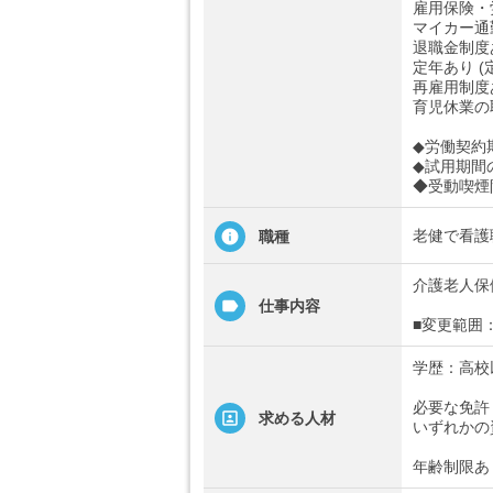
雇用保険・
マイカー通
退職金制度
定年あり (
再雇用制度あ
育児休業の
◆労働契約
◆試用期間
◆受動喫煙
老健で看護
職種
介護老人保
仕事内容
■変更範囲
学歴：高校
必要な免許
求める人材
いずれかの
年齢制限あ