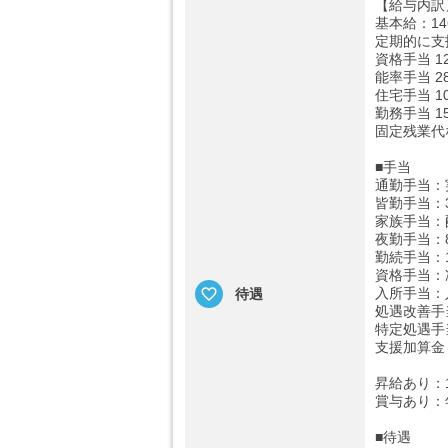
【給与内訳
基本給：146
定期的に支
資格手当 12
能率手当 28
住宅手当 10
勤務手当 15
固定残業代
■手当
通勤手当：実
皆勤手当：3
家族手当：配
夜勤手当：8
勤続手当：
資格手当：准看
入所手当：入
待遇
処遇改善手
特定処遇手
支援加算金：
昇給あり：1
賞与あり：年
■待遇