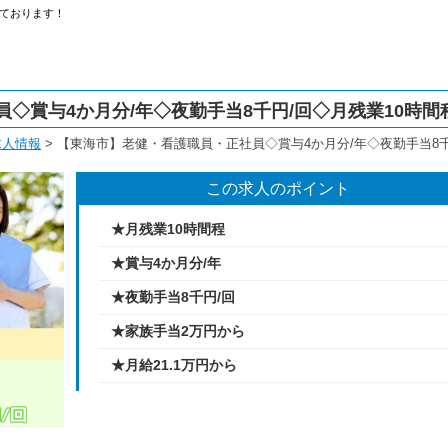
ております！
◇賞与4か月分/年◇夜勤手当8千円/回◇月残業10時間
求人情報
>
【東海市】老健・看護職員・正社員◇賞与4か月分/年◇夜勤手当8千
この求人のポイント
★月残業10時間程
★賞与4か月分/年
★夜勤手当8千円/回
★家族手当2万円から
★月給21.1万円から