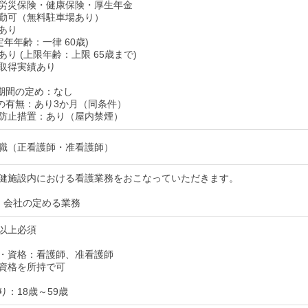
労災保険・健康保険・厚生年金
勤可（無料駐車場あり）
あり
定年年齢：一律 60歳)
り (上限年齢：上限 65歳まで)
取得実績あり
期間の定め：なし
の有無：あり3か月（同条件）
防止措置：あり（屋内禁煙）
職（正看護師・准看護師）
健施設内における看護業務をおこなっていただきます。
：会社の定める業務
以上必須
・資格：看護師、准看護師
資格を所持で可
り：18歳～59歳