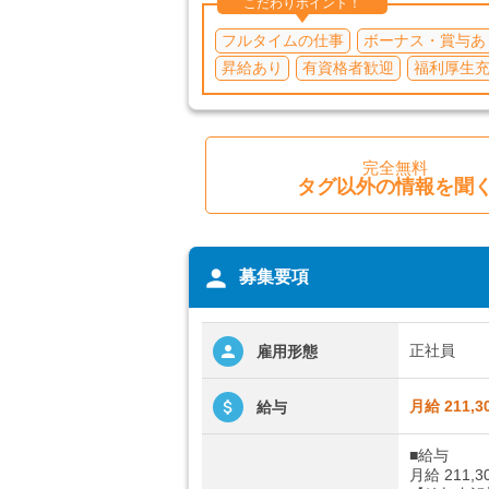
こだわりポイント！
フルタイムの仕事
ボーナス・賞与あ
昇給あり
有資格者歓迎
福利厚生
完全無料
タグ以外の情報を聞
person
募集要項
正社員
雇用形態
月給 211,3
給与
■給与
月給 211,3