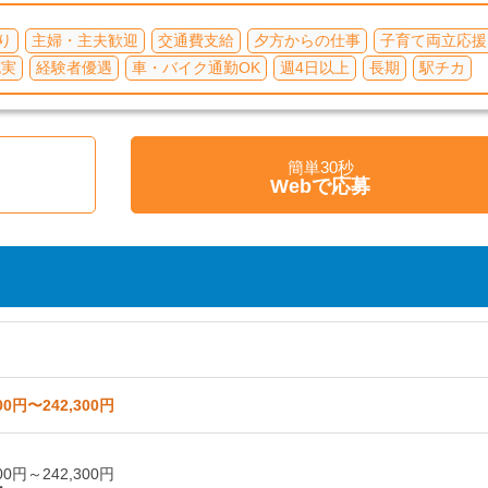
り
主婦・主夫歓迎
交通費支給
夕方からの仕事
子育て両立応援
充実
経験者優遇
車・バイク通勤OK
週4日以上
長期
駅チカ
簡単30秒
く
Webで応募
00円〜242,300円
00円～242,300円