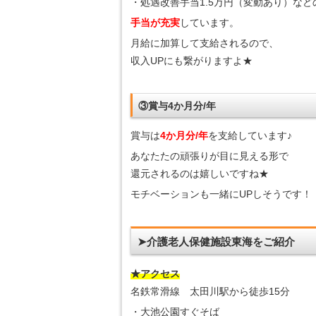
・処遇改善手当1.5万円（変動あり）など
手当が充実
しています。
月給に加算して支給されるので、
収入UPにも繋がりますよ★
③賞与4か月分/年
賞与は
4か月分/年
を支給しています♪
あなたたの頑張りが目に見える形で
還元されるのは嬉しいですね★
モチベーションも一緒にUPしそうです！
➤介護老人保健施設東海をご紹介
★アクセス
名鉄常滑線 太田川駅から徒歩15分
・大池公園すぐそば