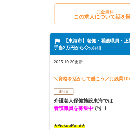
完全無料
この求人について話を
flag
【東海市】老健・看護職員・正社
手当2万円から◇
の詳細
2025.10.20更新
＼資格を活かして働こう／月残業10
正社員
介護老人保健施設東海では
看護職員を募集中
です！
★PickupPoint★