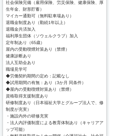
社会保険完備（雇用保険、労災保険、健康保険、厚
生年金、財形貯蓄）
マイカー通勤可（無料駐車場あり）
退職金制度あり（勤続1年以上）
退職金共済加入
福利厚生団体（ソウェルクラブ）加入
定年制あり（65歳）
屋内の受動喫煙対策あり（禁煙）
健康診断あり
法人互助会あり
職場見学可
◆労働契約期間の定め：記載なし
◆試用期間の有無：あり（3か月 同条件）
◆屋内の受動喫煙対策あり（禁煙）
資格取得支援制度あり
研修制度あり（日本福祉大学とグループ法人で、修
制度が充実）
・施設内外の研修充実
・法人内評価制度による教育体制あり（キャリアア
ップ可能）
・無料資格取得セミナー開催（介護福祉士、社会福