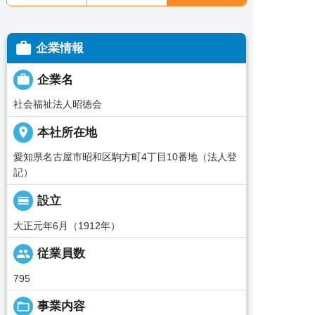

企業情報

企業名
社会福祉法人昭徳会
place
本社所在地
愛知県名古屋市昭和区駒方町4丁目10番地（法人登
記）
calendar_view_day
設立
大正元年6月（1912年）
people
従業員数
795
folder_open
事業内容