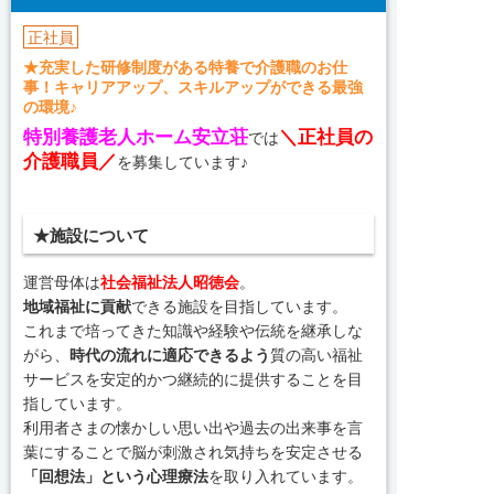
正社員
★充実した研修制度がある特養で介護職のお仕
事！キャリアアップ、スキルアップができる最強
の環境♪
特別養護老人ホーム安立荘
＼正社員の
では
介護職員／
を募集しています♪
★施設について
運営母体は
社会福祉法人昭徳会
。
地域福祉に貢献
できる施設を目指しています。
これまで培ってきた知識や経験や伝統を継承しな
がら、
時代の流れに適応できるよう
質の高い福祉
サービスを安定的かつ継続的に提供することを目
指しています。
利用者さまの懐かしい思い出や過去の出来事を言
葉にすることで脳が刺激され気持ちを安定させる
「回想法」という心理療法
を取り入れています。