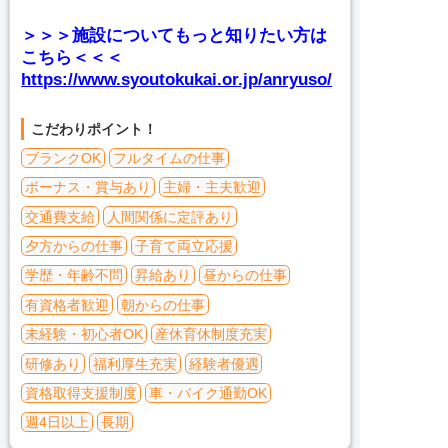
＞＞＞施設についてもっと知りたい方は
こちら＜＜＜
https://www.syoutokukai.or.jp/anryuso/
こだわりポイント！
ブランクOK
フルタイムの仕事
ボーナス・賞与あり
主婦・主夫歓迎
交通費支給
人間関係に定評あり
夕方からの仕事
子育て両立応援
学歴・年齢不問
昇給あり
昼からの仕事
有資格者歓迎
朝からの仕事
未経験・初心者OK
産休育休制度充実
研修あり
福利厚生充実
経験者優遇
資格取得支援制度
車・バイク通勤OK
週4日以上
長期