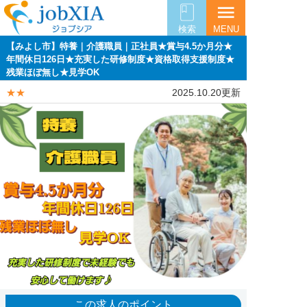
menu
検索
MENU
【みよし市】特養｜介護職員｜正社員★賞与4.5か月分★
年間休日126日★充実した研修制度★資格取得支援制度★
残業ほぼ無し★見学OK
★★
2025.10.20更新
この求人のポイント