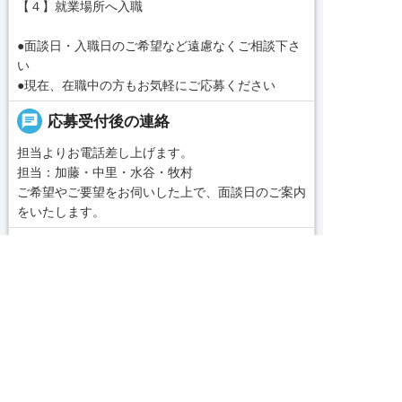
【４】就業場所へ入職
●面談日・入職日のご希望など遠慮なくご相談下さ
い
●現在、在職中の方もお気軽にご応募ください
chat
応募受付後の連絡
担当よりお電話差し上げます。
担当：加藤・中里・水谷・牧村
ご希望やご要望をお伺いした上で、面談日のご案内
をいたします。
message
コンサルタントから一言
求人へのご応募は
お電話またはWEBから
■あなたのご希望に合った施設を私たちがお探しい
たします。


WEBで応募
電話で応募
「名古屋・愛知求人ポータル」は愛知・岐阜・三
重、東海三県の介護・看護・保育に特化した就職・
転職サポートセンターです。東海三県の豊富な求人
続きを見る
データから、手前味噌ながら優秀なキャリアアドバ