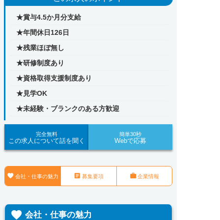
★賞与4.5か月分支給
★年間休日126日
★残業ほぼ無し
★研修制度あり
★資格取得支援制度あり
★見学OK
★未経験・ブランクのある方歓迎
完全無料
簡単30秒
この求人について話を聞く
Webで応募



会社・仕事の魅力
募集要項
企業情報

会社・仕事の魅力