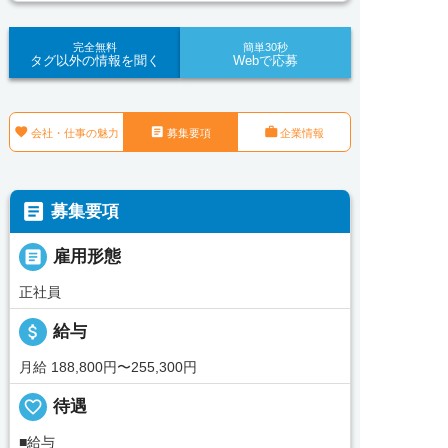
完全無料
簡単30秒
タグ以外の情報を聞く
Webで応募



会社・仕事の魅力
募集要項
企業情報

募集要項

雇用形態
正社員
attach_money
給与
月給 188,800円〜255,300円
favorite_border
待遇
■給与