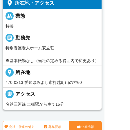
place
所在地・アクセス
people
業態
特養
_pin
勤務先
特別養護老人ホーム安立荘
※基本転勤なし（当社の定める範囲内で変更あり）
place
所在地
470-0213 愛知県みよし市打越町山の神60

アクセス
名鉄三河線 土橋駅から車で15分



会社・仕事の魅力
募集要項
企業情報