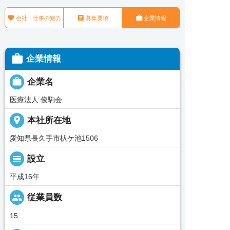



会社・仕事の魅力
募集要項
企業情報

企業情報

企業名
医療法人 俊駒会
place
本社所在地
愛知県長久手市杁ケ池1506
calendar_view_day
設立
平成16年
people
従業員数
15