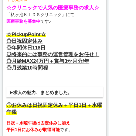
☆クリニックで人気の医療事務の求人☆
「杁ヶ池ＫＩＤＳクリニック」にて
医療事務を募集中
です♪
☆PickupPoint☆
◎日祝固定休み
◎年間休日118日
◎将来的には事務の運営管理をお任せ！
◎月給MAX24万円＋賞与3か月分/年
◎月残業10時間程
➤求人の魅力、まとめました。
①お休みは日祝固定休み＋平日1日＋水曜
午後
日祝＋水曜午後は固定休みに加え
平日1日にお休みが取得可能
です。