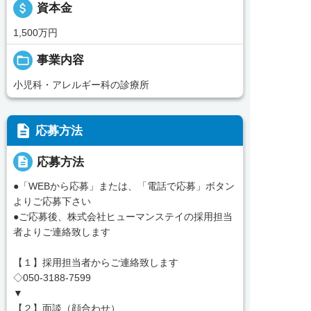
attach_money
資本金
1,500万円
folder_open
事業内容
小児科・アレルギー科の診療所
description
応募方法
description
応募方法
●「WEBから応募」または、「電話で応募」ボタン
よりご応募下さい
●ご応募後、株式会社ヒューマンステイの採用担当
者よりご連絡致します
【１】採用担当者からご連絡致します
◇050-3188-7599
▼
【２】面談（顔合わせ）