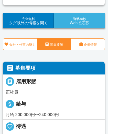
完全無料
簡単30秒
タグ以外の情報を聞く
Webで応募



会社・仕事の魅力
募集要項
企業情報

募集要項

雇用形態
正社員
attach_money
給与
月給 200,000円〜240,000円
favorite_border
待遇