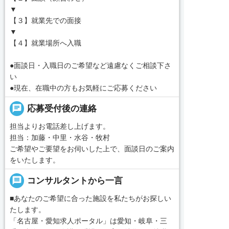
▼
【３】就業先での面接
▼
【４】就業場所へ入職
●面談日・入職日のご希望など遠慮なくご相談下さ
い
●現在、在職中の方もお気軽にご応募ください
chat
応募受付後の連絡
担当よりお電話差し上げます。
担当：加藤・中里・水谷・牧村
ご希望やご要望をお伺いした上で、面談日のご案内
をいたします。
message
コンサルタントから一言
■あなたのご希望に合った施設を私たちがお探しい
たします。
「名古屋・愛知求人ポータル」は愛知・岐阜・三