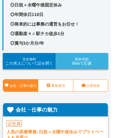
◎日祝＋水曜午後固定休み
◎年間休日118日
◎将来的には事務の運営をお任せ！
◎通勤楽々♬駅チカ徒歩1分
◎賞与3か月分/年
完全無料
簡単30秒
この求人について話を聞く
Webで応募



会社・仕事の魅力
募集要項
企業情報

会社・仕事の魅力
正社員
人気の医療事務♪日祝＋水曜午後休みでプライベー
トも充実☆