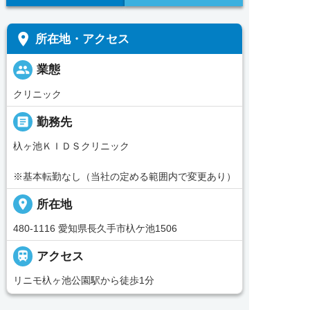
place
所在地・アクセス
people
業態
クリニック
_pin
勤務先
杁ヶ池ＫＩＤＳクリニック
※基本転勤なし（当社の定める範囲内で変更あり）
place
所在地
480-1116 愛知県長久手市杁ケ池1506

アクセス
リニモ杁ヶ池公園駅から徒歩1分