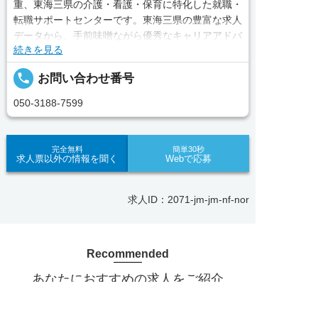
重、東海三県の介護・看護・保育に特化した就職・
転職サポートセンターです。東海三県の豊富な求人
データから、手前味噌ながら優秀なキャリアアドバ
続きを見る
イザー、コンサルタントがあなたのキャリアやご希
望をお聞きし、あなたにぴったりのお仕事をご紹介
local_phone
お問い合わせ番号
します。その後の面談調整や条件交渉まで、すべて
責任をもってサポートいたします。また就業後のサ
050-3188-7599
ポート体制も万全！お悩みやお困りごとがあれば、
当社のスタッフがよろこんでフォローいたします。
見学してみたい！求人情報のここを確認したい！な
完全無料
簡単30秒
求人票以外の情報を聞く
Webで応募
ど、興味本位でも構いませんので、スタッフまでお
気軽にお問い合わせください。
求人ID：2071-jm-jm-nf-nor
■「シフト制、完全週休2、土日祝休み、土日休
み、日祝休み、週3以内可、短時間・扶養内、日勤
のみ、夜勤のみ、未経験歓迎、主婦歓迎、主夫歓
Recommended
迎、曜日相談可、土日祝のみ、年休110日～、残業
月10H、保育/託児所、産休・育休あり、副業 Ｗワ
あなたにおすすめの求人をご紹介
ーク可、ブランクOK、ボーナスあり、賞与あり、
昇給あり、正社員登用、資格支援交通費支給、土日
正社員
求人へのご応募は
のみOK、平日のみOK、残業なし、週1週2日から