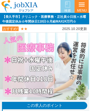
menu
検索
MENU
【長久手市】クリニック・医療事務・正社員☆日祝＋水曜
午後固定休み☆年間休日118日☆月給MAX24万円☆
おすすめ!
★★
2025.10.20更新
この求人のポイント