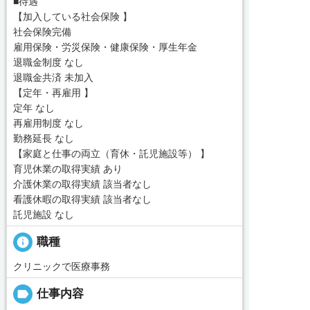
■待遇
【加入している社会保険 】
社会保険完備
雇用保険・労災保険・健康保険・厚生年金
退職金制度 なし
退職金共済 未加入
【定年・再雇用 】
定年 なし
再雇用制度 なし
勤務延長 なし
【家庭と仕事の両立（育休・託児施設等） 】
育児休業の取得実績 あり
介護休業の取得実績 該当者なし
看護休暇の取得実績 該当者なし
託児施設 なし
info
職種
クリニックで医療事務
label
仕事内容