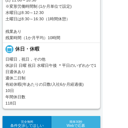
※変形労働時間制 (1か月単位で設定)
水曜日は8:30～12:30
土曜日は8:30～16:30（1時間休憩）
残業あり
残業時間（1か月平均）10時間
calendar_today
休日・休暇
日曜日，祝日，その他
休診日 日曜 祝日 水曜日午後 ＊平日のいずれかで1
日週休あり
週休二日制
有給休暇(年あたりの日数/入社6か月経過後)
10日
年間休日数
118日
完全無料
簡単30秒
条件交渉してほしい
Webで応募