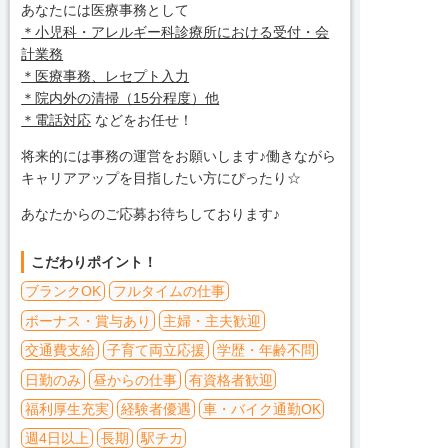
あなたには医療事務として
＊小児科・アレルギー科診療所における受付・会
計業務
＊医療事務、レセプト入力
＊院内外の清掃（15分程度）他
＊電話対応
などをお任せ！
将来的には事務の運営をお願いします♪働きながら
キャリアアップを目指したい方にぴったり☆
あなたからのご応募お待ちしております♪
こだわりポイント！
ブランクOK
フルタイムの仕事
ボーナス・賞与あり
主婦・主夫歓迎
交通費支給
子育て両立応援
学歴・年齢不問
日勤のみ
昼からの仕事
有資格者歓迎
福利厚生充実
経験者優遇
車・バイク通勤OK
週4日以上
長期
駅チカ