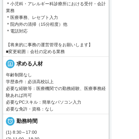
＊小児科・アレルギー科診療所における受付・会計
業務
＊医療事務、レセプト入力
＊院内外の清掃（15分程度）他
＊電話対応
【将来的に事務の運営管理をお願いします】
■変更範囲：会社の定める業務
portrait
求める人材
年齢制限なし
学歴条件：必須高校以上
必要な経験等：医療機関での勤務経験、医療事務経
験あれば尚可
必要なPCスキル：簡単なパソコン入力
必要な免許・資格：なし

勤務時間
(1) 8:30～17:00
(2) 11:00～18:30