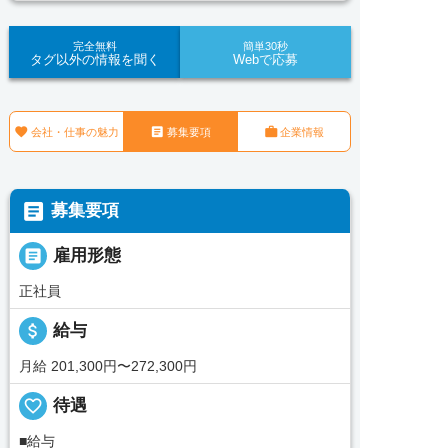
完全無料
簡単30秒
タグ以外の情報を聞く
Webで応募



会社・仕事の魅力
募集要項
企業情報

募集要項

雇用形態
正社員
attach_money
給与
月給 201,300円〜272,300円
favorite_border
待遇
■給与