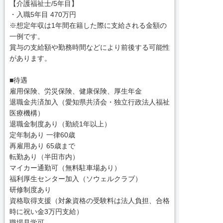
【介護福祉士/5年目】
・入職5年目 470万円
※想定年収は1年間在籍した際に支給される金額の
一例です。
賞与の支給額や勤務時間などにより前後する可能性
があります。
■待遇
雇用保険、労災保険、健康保険、厚生年金
退職金共済加入（愛知県共済会・独立行政法人福祉
医療機構）
退職金制度あり（勤続1年以上）
定年制あり 一律60歳
再雇用あり 65歳まで
転勤あり（半田市内）
マイカー通勤可（無料駐車場あり）
福利厚生センター加入（ソウェルクラブ）
研修制度あり
資格取得支援（対象資格の受験料は法人負担、合格
時に祝い金3万円支給）
職場見学可