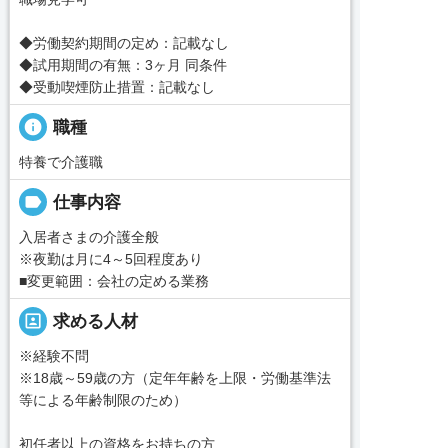
◆労働契約期間の定め：記載なし
◆試用期間の有無：3ヶ月 同条件
◆受動喫煙防止措置：記載なし
info
職種
特養で介護職
label
仕事内容
入居者さまの介護全般
※夜勤は月に4～5回程度あり
■変更範囲：会社の定める業務
portrait
求める人材
※経験不問
※18歳～59歳の方（定年年齢を上限・労働基準法
等による年齢制限のため）
初任者以上の資格をお持ちの方