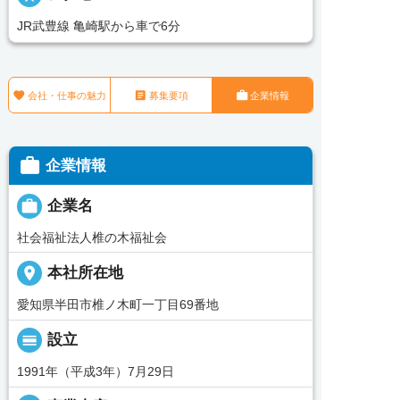
JR武豊線 亀崎駅から車で6分



会社・仕事の魅力
募集要項
企業情報

企業情報

企業名
社会福祉法人椎の木福祉会
place
本社所在地
愛知県半田市椎ノ木町一丁目69番地
calendar_view_day
設立
1991年（平成3年）7月29日