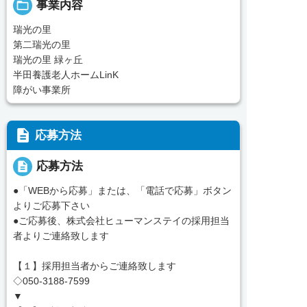
folder_open
事業内容
瑞光の里
第二瑞光の里
瑞光の里 緑ヶ丘
半田養護老人ホームLinK
障がい事業所
description
応募方法
description
応募方法
●「WEBから応募」または、「電話で応募」ボタン
よりご応募下さい
●ご応募後、株式会社ヒューマンステイの採用担当
者よりご連絡致します
【１】採用担当者からご連絡致します
◇050-3188-7599
▼