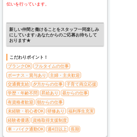
伝いを行っています。
新しい仲間と働けることをスタッフ一同楽しみ
にしています♪あなたからのご応募お待ちして
おります★
こだわりポイント！
ブランクOK
フルタイムの仕事
ボーナス・賞与あり
主婦・主夫歓迎
交通費支給
夕方からの仕事
子育て両立応援
学歴・年齢不問
昇給あり
昼からの仕事
有資格者歓迎
朝からの仕事
未経験・初心者OK
研修あり
福利厚生充実
経験者優遇
資格取得支援制度
車・バイク通勤OK
週4日以上
長期