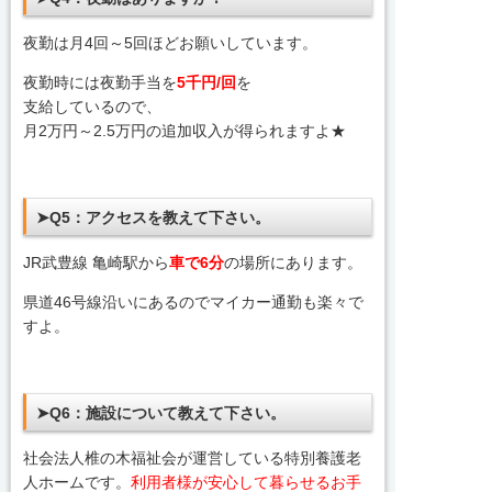
夜勤は月4回～5回ほどお願いしています。
夜勤時には夜勤手当を
5千円/回
を
支給しているので、
月2万円～2.5万円の追加収入が得られますよ★
➤Q5：アクセスを教えて下さい。
JR武豊線 亀崎駅から
車で6分
の場所にあります。
県道46号線沿いにあるのでマイカー通勤も楽々で
すよ。
➤Q6：施設について教えて下さい。
社会法人椎の木福祉会が運営している特別養護老
人ホームです。
利用者様が安心して暮らせるお手