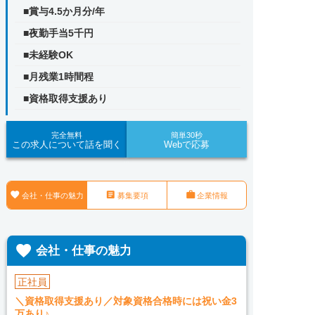
■賞与4.5か月分/年
■夜勤手当5千円
■未経験OK
■月残業1時間程
■資格取得支援あり
完全無料
簡単30秒
この求人について話を聞く
Webで応募



会社・仕事の魅力
募集要項
企業情報

会社・仕事の魅力
正社員
＼資格取得支援あり／対象資格合格時には祝い金3
万あり♪