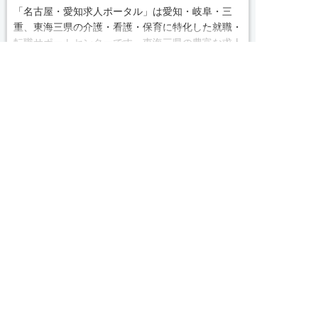
「名古屋・愛知求人ポータル」は愛知・岐阜・三
重、東海三県の介護・看護・保育に特化した就職・
転職サポートセンターです。東海三県の豊富な求人
続きを見る
データから、手前味噌ながら優秀なキャリアアドバ
求人へのご応募は
イザー、コンサルタントがあなたのキャリアやご希
お電話またはWEBから
local_phone
お問い合わせ番号
望をお聞きし、あなたにぴったりのお仕事をご紹介


WEBで応募
電話で応募
します。その後の面談調整や条件交渉まで、すべて
050-3188-7599
責任をもってサポートいたします。また就業後のサ
ポート体制も万全！お悩みやお困りごとがあれば、
当社のスタッフがよろこんでフォローいたします。
完全無料
簡単30秒
求人票以外の情報を聞く
Webで応募
見学してみたい！求人情報のここを確認したい！な
ど、興味本位でも構いませんので、スタッフまでお
求人ID：2059-ca-ms-f-nor
気軽にお問い合わせください。
Recommended
■「シフト制、完全週休2、土日祝休み、土日休
あなたにおすすめの求人をご紹介
み、日祝休み、週3以内可、短時間・扶養内、日勤
のみ、夜勤のみ、未経験歓迎、主婦歓迎、主夫歓
正社員