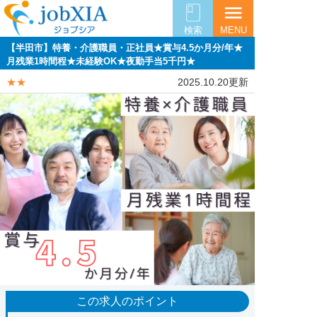
menu
検索
MENU
【半田市】特養・介護職員・正社員★賞与4.5か月分/年★
月残業1時間程★未経験OK★夜勤手当5千円★
★★
2025.10.20更新
この求人のポイント