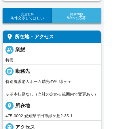
完全無料
簡単30秒
条件交渉してほしい
Webで応募
place
所在地・アクセス
people
業態
特養
_pin
勤務先
特別養護老人ホーム瑞光の里 緑ヶ丘
※基本転勤なし（当社の定める範囲内で変更あり）
place
所在地
475-0002 愛知県半田市緑ケ丘2-35-1

アクセス