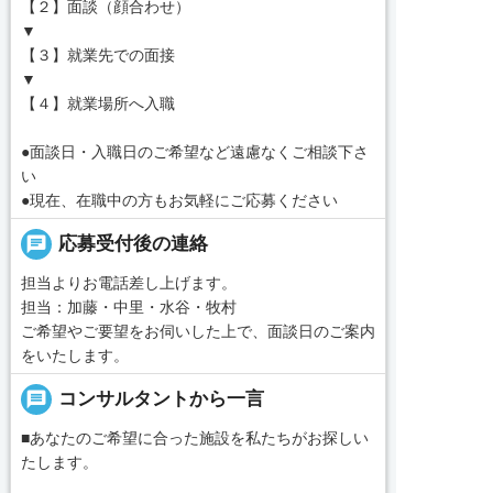
【２】面談（顔合わせ）
▼
【３】就業先での面接
▼
【４】就業場所へ入職
●面談日・入職日のご希望など遠慮なくご相談下さ
い
●現在、在職中の方もお気軽にご応募ください
chat
応募受付後の連絡
担当よりお電話差し上げます。
担当：加藤・中里・水谷・牧村
ご希望やご要望をお伺いした上で、面談日のご案内
をいたします。
message
コンサルタントから一言
■あなたのご希望に合った施設を私たちがお探しい
たします。