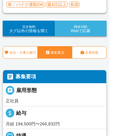
車・バイク通勤OK
週4日以上
長期
完全無料
簡単30秒
タグ以外の情報を聞く
Webで応募



会社・仕事の魅力
募集要項
企業情報

募集要項

雇用形態
正社員
attach_money
給与
月給 194,500円〜266,832円
favorite_border
待遇