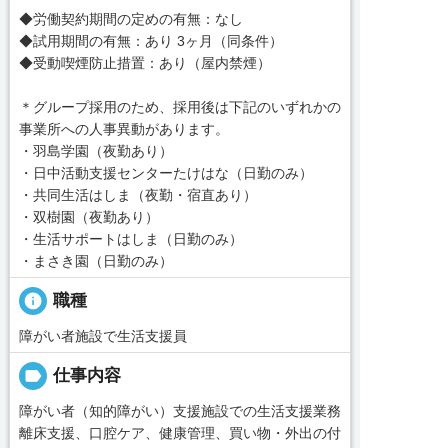
◆労働契約期間の定めの有無：なし
◆試用期間の有無：あり 3ヶ月（同条件）
◆受動喫煙防止措置：あり（屋内禁煙）
＊グループ採用のため、採用後は下記のいずれかの
事業所への人事異動があります。
・羽島学園（夜勤あり）
・日中活動支援センターたけはな（日勤のみ）
・共同生活はしま（夜勤・宿直あり）
・双樹園（夜勤あり）
・生活サポートはしま（日勤のみ）
・まさき園（日勤のみ）
info
職種
障がい者施設で生活支援員
label
仕事内容
障がい者（知的障がい）支援施設での生活支援業務
離床支援、口腔ケア、健康管理、買い物・外出の付