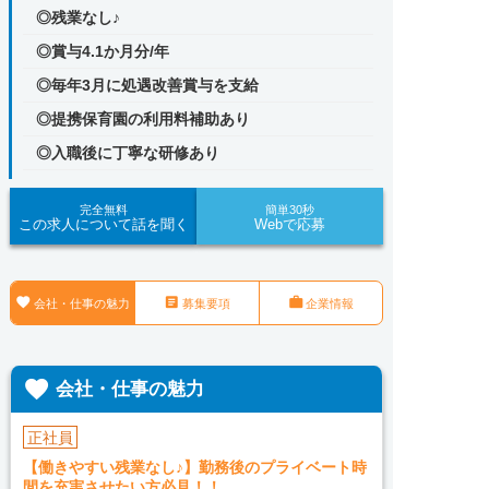
◎残業なし♪
◎賞与4.1か月分/年
◎毎年3月に処遇改善賞与を支給
◎提携保育園の利用料補助あり
◎入職後に丁寧な研修あり
完全無料
簡単30秒
この求人について話を聞く
Webで応募



会社・仕事の魅力
募集要項
企業情報

会社・仕事の魅力
正社員
【働きやすい残業なし♪】勤務後のプライベート時
間を充実させたい方必見！！