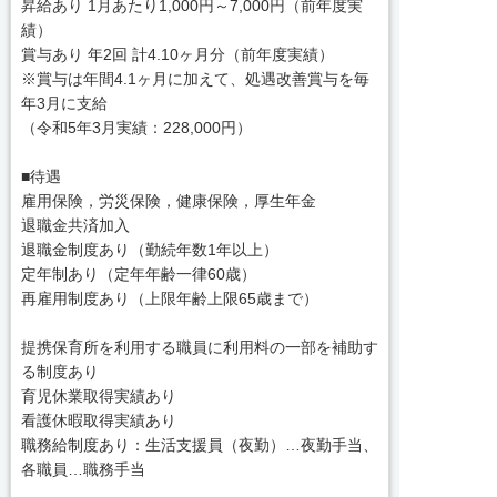
昇給あり 1月あたり1,000円～7,000円（前年度実
績）
賞与あり 年2回 計4.10ヶ月分（前年度実績）
※賞与は年間4.1ヶ月に加えて、処遇改善賞与を毎
年3月に支給
（令和5年3月実績：228,000円）
■待遇
雇用保険，労災保険，健康保険，厚生年金
退職金共済加入
退職金制度あり（勤続年数1年以上）
定年制あり（定年年齢一律60歳）
再雇用制度あり（上限年齢上限65歳まで）
提携保育所を利用する職員に利用料の一部を補助す
る制度あり
育児休業取得実績あり
看護休暇取得実績あり
職務給制度あり：生活支援員（夜勤）…夜勤手当、
各職員…職務手当