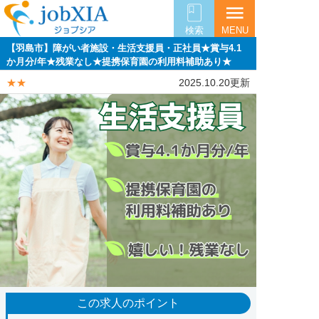
menu
検索
MENU
【羽島市】障がい者施設・生活支援員・正社員★賞与4.1
か月分/年★残業なし★提携保育園の利用料補助あり★
★★
2025.10.20更新
この求人のポイント