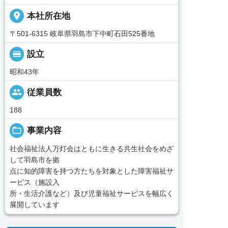
place
本社所在地
〒501-6315 岐阜県羽島市下中町石田525番地
calendar_view_day
設立
昭和43年
people
従業員数
188
folder_open
事業内容
社会福祉法人万灯会はともに生きる共生社会をめざ
して羽島市を拠
点に知的障害を持つ方たちを対象とした障害福祉サ
ービス（施設入
所・生活介護など）及び児童福祉サービスを幅広く
展開しています