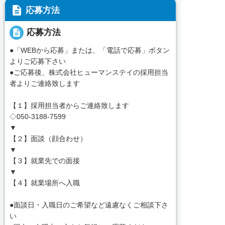
description
応募方法
description
応募方法
●「WEBから応募」または、「電話で応募」ボタン
よりご応募下さい
●ご応募後、株式会社ヒューマンステイの採用担当
者よりご連絡致します
【１】採用担当者からご連絡致します
◇050-3188-7599
▼
【２】面談（顔合わせ）
▼
【３】就業先での面接
▼
【４】就業場所へ入職
●面談日・入職日のご希望など遠慮なくご相談下さ
い