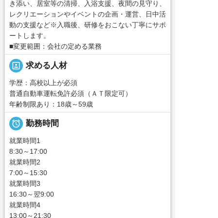
き添い、居室等の清掃、入浴支援、夜間の見守り、
レクリエーションやイベントの企画・運営、日中活
動の支援など※入職後、研修をおこない丁寧にサポ
ートします。
■変更範囲：会社の定める業務
portrait
求める人材
学歴：高校以上が必須
普通自動車運転免許必須（ＡＴ限定可）
年齢制限あり：18歳～59歳

勤務時間
就業時間1
8:30～17:00
就業時間2
7:00～15:30
就業時間3
16:30～翌9:00
就業時間4
13:00～21:30