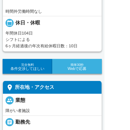
時間外労働時間なし
calendar_today
休日・休暇
年間休日104日
シフトによる
6ヶ月経過後の年次有給休暇日数：10日
完全無料
簡単30秒
条件交渉してほしい
Webで応募
place
所在地・アクセス
people
業態
障がい者施設
_pin
勤務先