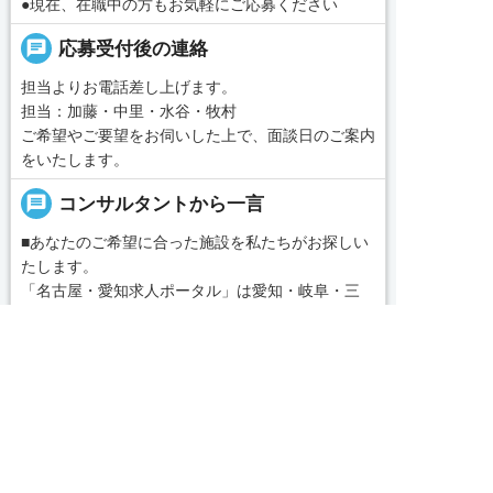
●現在、在職中の方もお気軽にご応募ください
chat
応募受付後の連絡
担当よりお電話差し上げます。
担当：加藤・中里・水谷・牧村
ご希望やご要望をお伺いした上で、面談日のご案内
をいたします。
message
コンサルタントから一言
■あなたのご希望に合った施設を私たちがお探しい
たします。
「名古屋・愛知求人ポータル」は愛知・岐阜・三
重、東海三県の介護・看護・保育に特化した就職・
転職サポートセンターです。東海三県の豊富な求人
求人へのご応募は
データから、手前味噌ながら優秀なキャリアアドバ
お電話またはWEBから
続きを見る
イザー、コンサルタントがあなたのキャリアやご希


WEBで応募
電話で応募
望をお聞きし、あなたにぴったりのお仕事をご紹介
local_phone
お問い合わせ番号
します。その後の面談調整や条件交渉まで、すべて
責任をもってサポートいたします。また就業後のサ
050-3188-7599
ポート体制も万全！お悩みやお困りごとがあれば、