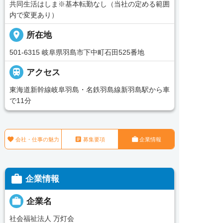
共同生活はしま※基本転勤なし（当社の定める範囲
内で変更あり）
place
所在地
501-6315 岐阜県羽島市下中町石田525番地

アクセス
東海道新幹線岐阜羽島・名鉄羽島線新羽島駅から車
で11分



会社・仕事の魅力
募集要項
企業情報

企業情報

企業名
社会福祉法人 万灯会