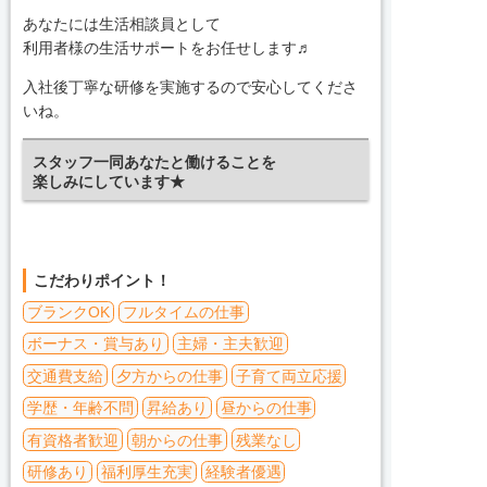
あなたには生活相談員として
利用者様の生活サポートをお任せします♬
入社後丁寧な研修を実施するので安心してくださ
いね。
スタッフ一同あなたと働けることを
楽しみにしています★
こだわりポイント！
ブランクOK
フルタイムの仕事
ボーナス・賞与あり
主婦・主夫歓迎
交通費支給
夕方からの仕事
子育て両立応援
学歴・年齢不問
昇給あり
昼からの仕事
有資格者歓迎
朝からの仕事
残業なし
研修あり
福利厚生充実
経験者優遇