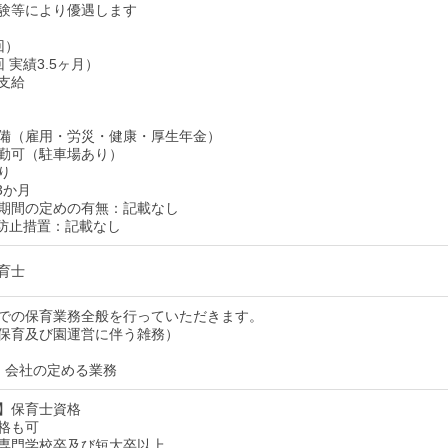
験等により優遇します
回）
 実績3.5ヶ月）
支給
備（雇用・労災・健康・厚生年金）
勤可（駐車場あり）
り
3か月
期間の定めの有無：記載なし
防止措置：記載なし
育士
での保育業務全般を行っていただきます。
保育及び園運営に伴う雑務）
：会社の定める業務
】保育士資格
格も可
専門学校卒及び短大卒以上