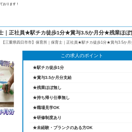
ております！
｜正社員★駅チカ徒歩1分★賞与3.5か月分★残業ほぼ
>
【三重県四日市市】保育所｜保育士｜正社員★駅チカ徒歩1分★賞与3.5か
この求人のポイント
★駅チカ徒歩1分
★賞与3.5か月分支給
★残業ほぼ無し
★持ち帰り仕事無し
★職場見学OK
★研修制度あり
★未経験・ブランクのある方OK