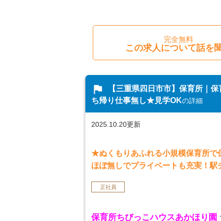
完全無料
この求人について話を
flag
【三重県四日市市】保育所｜保
ち帰り仕事無し★見学OK
の詳細
2025.10.20更新
★ぬくもりあふれる小規模保育所で保
ほぼ無しでプライベートも充実！駅
正社員
保育所ちびっこハウスあかほり園