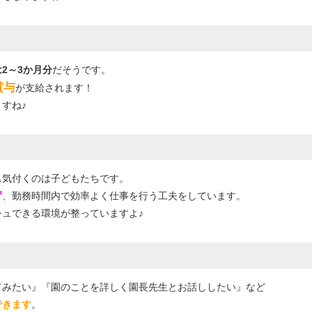
2～3か月分
だそうです。
賞与
が支給されます！
すね♪
も気付くのは子どもたちです。
ず
、勤務時間内で効率よく仕事を行う工夫をしています。
ュできる環境が整っていますよ♪
てみたい』
『園のことを詳しく園長先生とお話ししたい』など
できます
。