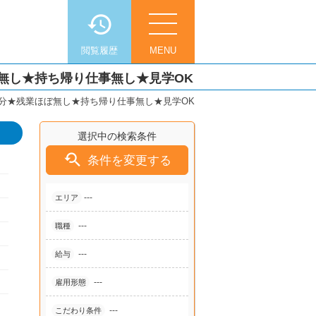
閲覧履歴
MENU
無し★持ち帰り仕事無し★見学OK
月分★残業ほぼ無し★持ち帰り仕事無し★見学OK
選択中の検索条件

条件を変更する
---
エリア
---
職種
---
給与
---
雇用形態
---
こだわり条件