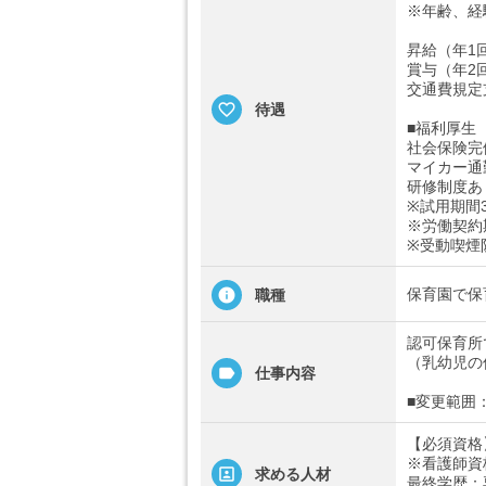
※年齢、経
昇給（年1
賞与（年2回
交通費規定
待遇
■福利厚生
社会保険完
マイカー通
研修制度あ
※試用期間
※労働契約
※受動喫煙
保育園で保
職種
認可保育所
（乳幼児の
仕事内容
■変更範囲
【必須資格
※看護師資
求める人材
最終学歴：