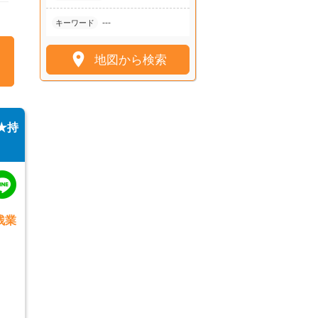
---
キーワード

地図から検索
★持
残業