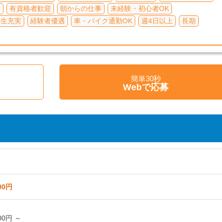
り
有資格者歓迎
朝からの仕事
未経験・初心者OK
厚生充実
経験者優遇
車・バイク通勤OK
週4日以上
長期
簡単30秒
く
Webで応募
00円
00円 ～