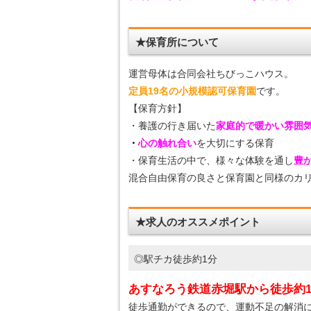
★保育所について
運営母体は合同会社ちびっこハウス。
定員19名の小規模認可保育園
です。
【保育方針】
・養護の行き届いた
家庭的で暖かい雰囲
・
心の触れ合い
を大切にする保育
・保育生活の中で、様々な体験を通し
豊
混合自由保育の良さと保育園と同様のカ
★求人のオススメポイント
◎駅チカ徒歩約1分
あすなろう鉄道赤堀駅から徒歩約
徒歩通勤ができるので、運動不足の解消に