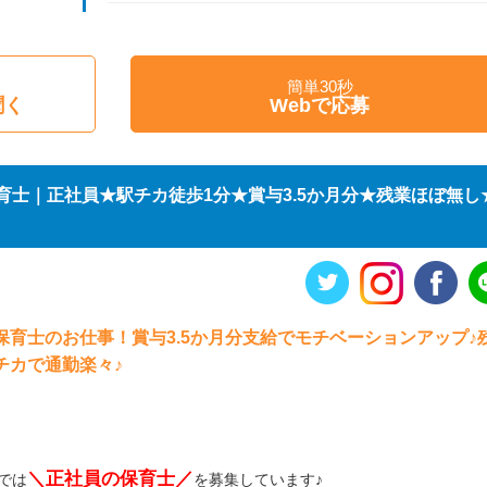
簡単30秒
聞く
Webで応募
育士｜正社員★駅チカ徒歩1分★賞与3.5か月分★残業ほぼ無し
育士のお仕事！賞与3.5か月分支給でモチベーションアップ♪
チカで通勤楽々♪
＼正社員の保育士／
では
を募集しています♪