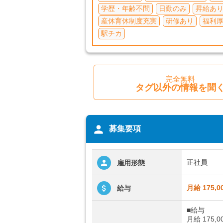
学歴・年齢不問
日勤のみ
昇給あ
産休育休制度充実
研修あり
福利
駅チカ
完全無料
タグ以外の情報を聞
person
募集要項
正社員
雇用形態
月給 175,0
給与
■給与
月給 175,0