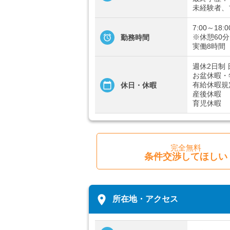
未経験者、
7:00～18:0
※休憩60分
勤務時間
実働8時間
週休2日制
お盆休暇・
有給休暇規
休日・休暇
産後休暇
育児休暇
完全無料
条件交渉してほしい
place
所在地・アクセス