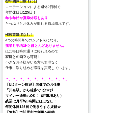
③年間休日数 125日
ローテーションによる週休2日制で
年間休日日125日！
年末年始や夏季休暇もあり
たっぷりとお休みが取れる職場環境です。
④残業ほぼなし！
4つの時間帯でのシフト制になり、
残業月平均3Hとほとんどありません。
ほぼ毎日時間通りに終われるので
家庭との両立も可能！
小さなお子様がいる方も無理なく
仕事に取り組める環境を実現しています。
＊。＊。＊。＊。＊。＊。＊。＊。＊。
【UIJターン歓迎】老健でのお仕事
「川名駅」から徒歩で9分☆彡
マイカー通勤もOK！（駐車場あり）
残業は月平均3時間とほぼなし！
年間休日125日で働きやすさ抜群☆
【無料】で託児所の利用が可能