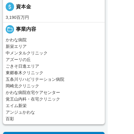
attach_money
資本金
3,190百万円
folder_open
事業内容
かわな病院
新栄エリア
中メンタルクリニック
アズーリの丘
ごきそ日進エリア
東郷春木クリニック
五条川リハビリテーション病院
岡崎北クリニック
かわな病院在宅ケアセンター
覚王山内科・在宅クリニック
エイム新栄
アンジュかわな
百彩