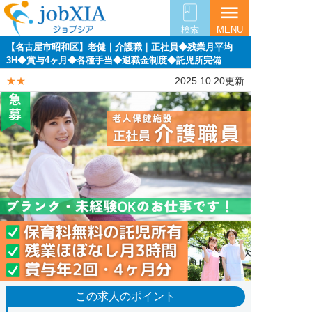
menu
検索
MENU
【名古屋市昭和区】老健｜介護職｜正社員◆残業月平均
3H◆賞与4ヶ月◆各種手当◆退職金制度◆託児所完備
★★
2025.10.20更新
この求人のポイント