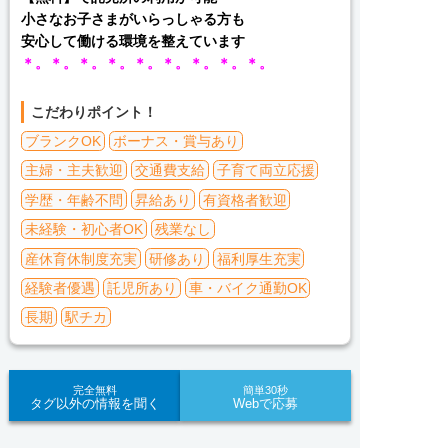
小さなお子さまがいらっしゃる方も
安心して働ける環境を整えています
＊。＊。＊。＊。＊。＊。＊。＊。＊。
こだわりポイント！
ブランクOK
ボーナス・賞与あり
主婦・主夫歓迎
交通費支給
子育て両立応援
学歴・年齢不問
昇給あり
有資格者歓迎
未経験・初心者OK
残業なし
産休育休制度充実
研修あり
福利厚生充実
経験者優遇
託児所あり
車・バイク通勤OK
長期
駅チカ
完全無料
簡単30秒
タグ以外の情報を聞く
Webで応募