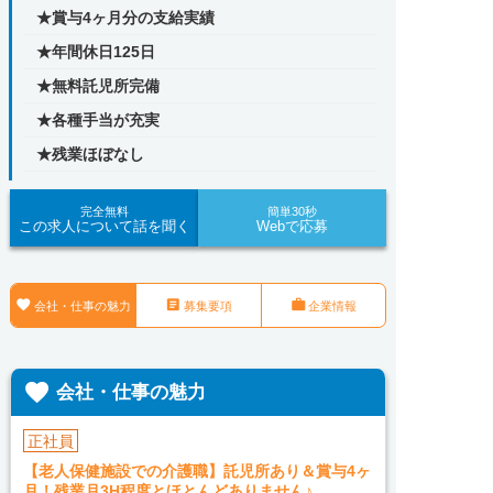
★賞与4ヶ月分の支給実績
★年間休日125日
★無料託児所完備
★各種手当が充実
★残業ほぼなし
完全無料
簡単30秒
この求人について話を聞く
Webで応募



会社・仕事の魅力
募集要項
企業情報

会社・仕事の魅力
正社員
【老人保健施設での介護職】託児所あり＆賞与4ヶ
月！残業月3H程度とほとんどありません♪