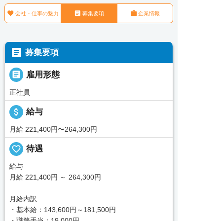



会社・仕事の魅力
募集要項
企業情報

募集要項

雇用形態
正社員
attach_money
給与
月給 221,400円〜264,300円
favorite_border
待遇
給与
月給 221,400円 ～ 264,300円
月給内訳
・基本給：143,600円～181,500円
・職務手当：19,000円