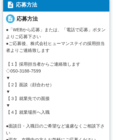
description
応募方法
description
応募方法
●「WEBから応募」または、「電話で応募」ボタン
よりご応募下さい
●ご応募後、株式会社ヒューマンステイの採用担当
者よりご連絡致します
【１】採用担当者からご連絡致します
◇050-3188-7599
▼
【２】面談（顔合わせ）
▼
【３】就業先での面接
▼
【４】就業場所へ入職
●面談日・入職日のご希望など遠慮なくご相談下さ
い
●現在、在職中の方もお気軽にご応募ください