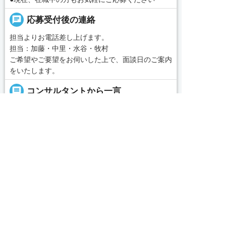
chat
応募受付後の連絡
担当よりお電話差し上げます。
担当：加藤・中里・水谷・牧村
ご希望やご要望をお伺いした上で、面談日のご案内
をいたします。
message
コンサルタントから一言
■あなたのご希望に合った施設を私たちがお探しい
求人へのご応募は
たします。
お電話またはWEBから


WEBで応募
電話で応募
「名古屋・愛知求人ポータル」は愛知・岐阜・三
重、東海三県の介護・看護・保育に特化した就職・
転職サポートセンターです。東海三県の豊富な求人
続きを見る
データから、手前味噌ながら優秀なキャリアアドバ
イザー、コンサルタントがあなたのキャリアやご希
local_phone
お問い合わせ番号
望をお聞きし、あなたにぴったりのお仕事をご紹介
します。その後の面談調整や条件交渉まで、すべて
050-3188-7599
責任をもってサポートいたします。また就業後のサ