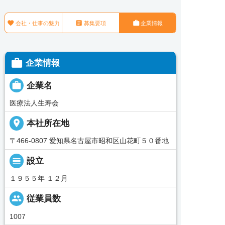



会社・仕事の魅力
募集要項
企業情報

企業情報

企業名
医療法人生寿会
place
本社所在地
〒466-0807 愛知県名古屋市昭和区山花町５０番地
calendar_view_day
設立
１９５５年 １２月
people
従業員数
1007