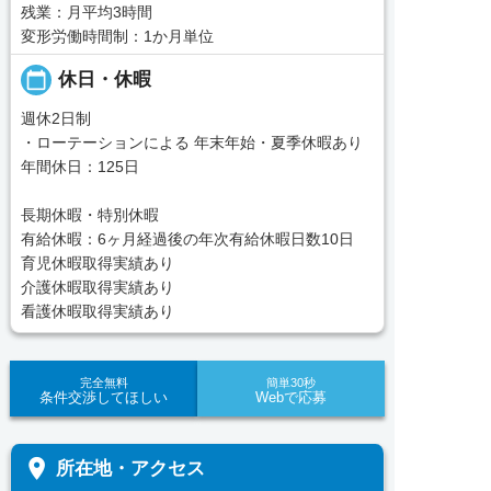
残業：月平均3時間
変形労働時間制：1か月単位
calendar_today
休日・休暇
週休2日制
・ローテーションによる 年末年始・夏季休暇あり
年間休日：125日
長期休暇・特別休暇
有給休暇：6ヶ月経過後の年次有給休暇日数10日
育児休暇取得実績あり
介護休暇取得実績あり
看護休暇取得実績あり
完全無料
簡単30秒
条件交渉してほしい
Webで応募
place
所在地・アクセス