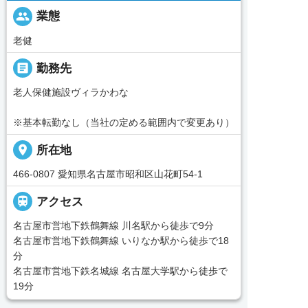
people
業態
老健
_pin
勤務先
老人保健施設ヴィラかわな
※基本転勤なし（当社の定める範囲内で変更あり）
place
所在地
466-0807 愛知県名古屋市昭和区山花町54-1

アクセス
名古屋市営地下鉄鶴舞線 川名駅から徒歩で9分
名古屋市営地下鉄鶴舞線 いりなか駅から徒歩で18
分
名古屋市営地下鉄名城線 名古屋大学駅から徒歩で
19分