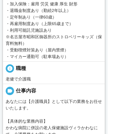
・加入保険：雇用 労災 健康 厚生 財形
・退職金制度あり（勤続2年以上）
・定年制あり（一律60歳）
・再雇用制度あり（上限65歳まで）
・利用可能託児施設あり
※名古屋市昭和区御器所のストロベリーキッズ（保
育料無料）
・受動喫煙対策あり（屋内禁煙）
・マイカー通勤可（駐車場あり）
info
職種
老健で介護職
label
仕事内容
あなたには【介護職員】として以下の業務をお任せ
いたします。
【具体的な業務内容】
かわな病院に併設の老人保健施設ヴィラかわなに