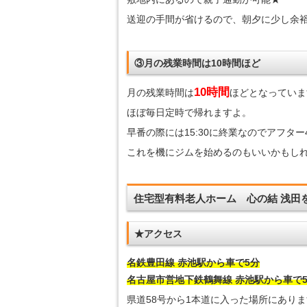
送迎の手間が省けるので、朝夕に少し余
③月の残業時間は10時間ほど
10時間
月の残業時間は
ほどとなっていま
ほぼ毎日定時で帰れますよ。
早番の際には15:30に終業なのでアフタ
これを機にジムを始めるのもいいかもし
住宅型有料老人ホーム 心の結 浅田
★アクセス
名鉄豊田線 赤池駅から車で5分
名古屋市営地下鉄鶴舞線 赤池駅から車で
県道58号から1本道に入った場所にあり