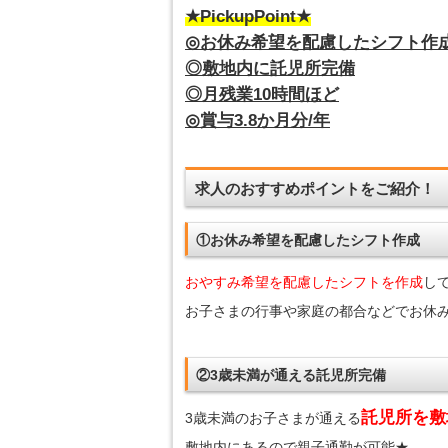
★PickupPoint★
◎お休み希望を配慮したシフト作
◎敷地内に託児所完備
◎月残業10時間ほど
◎賞与3.8か月分/年
求人のおすすめポイントをご紹介！
①お休み希望を配慮したシフト作成
おやすみ希望を配慮したシフトを作成
し
お子さまの行事や家庭の都合などでお休
②3歳未満が通える託児所完備
託児所を敷
3歳未満のお子さまが通える
敷地内にあるので親子通勤が可能★