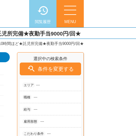
閲覧履歴
MENU
児所完備★夜勤手当9000円/回★
0時間ほど★託児所完備★夜勤手当9000円/回★
選択中の検索条件

条件を変更する
---
エリア
---
職種
---
給与
---
雇用形態
---
こだわり条件