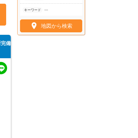
---
キーワード

地図から検索
所完備