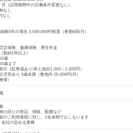
ヶ月（試用期間中の労働条件変更なし）
制なし
代なし
経験5年の場合 3,500,000円程度（夜勤6回/月）
労災保険、健康保険、厚生年金
（勤続1年以上）
62歳
65歳まで
可（駐車場あり/本人負担1,000～2,000円）
児所あり 3歳未満（敷地内 25,000円/月）
無償）
職
般
身の回りの世話、掃除、配膳など
7室のご利用者様に対し、2名体制でおこないます
：会社の定める業務