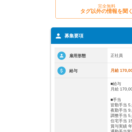
完全無料
タグ以外の情報を聞
person
募集要項
正社員
雇用形態
月給 170,0
給与
■給与
月給 170,0
■手当
皆勤手当 5,
夜勤手当 9,
調整手当 5,
住宅手当 15
賞与実績 年
通勤手当実費