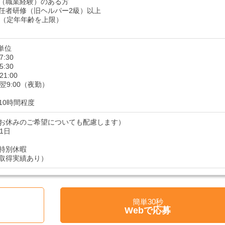
（職業経験）のある方
任者研修（旧ヘルパー2級）以上
下（定年年齢を上限）
単位
7:30
5:30
21:00
～翌9:00（夜勤）
10時間程度
お休みのご希望についても配慮します）
1日
特別休暇
取得実績あり）
簡単30秒
Webで応募