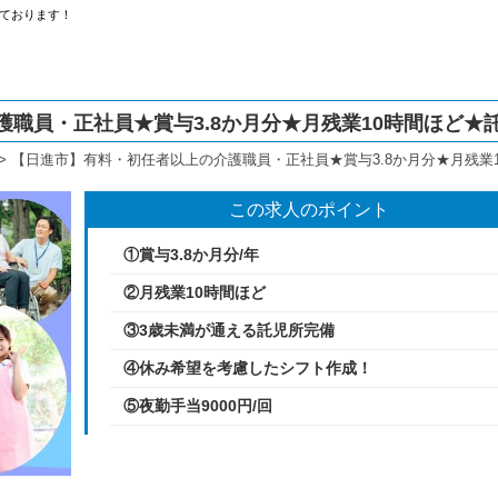
ております！
職員・正社員★賞与3.8か月分★月残業10時間ほど★託
>
【日進市】有料・初任者以上の介護職員・正社員★賞与3.8か月分★月残業1
この求人のポイント
①賞与3.8か月分/年
②月残業10時間ほど
③3歳未満が通える託児所完備
④休み希望を考慮したシフト作成！
⑤夜勤手当9000円/回