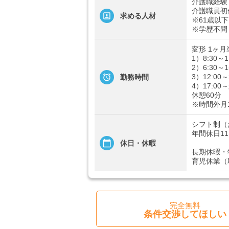
介護職経験
介護職員初
求める人材
※61歳以
※学歴不問
変形 1ヶ月
1）8:30～1
2）6:30～1
3）12:00～
勤務時間
4）17:00
休憩60分
※時間外月
シフト制（
年間休日11
休日・休暇
長期休暇・
育児休業（
完全無料
条件交渉してほしい