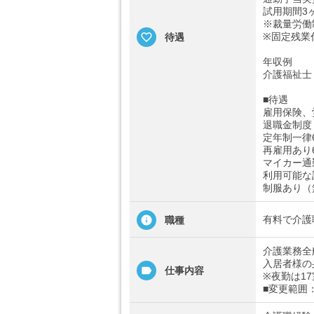
試用期間3
※裁量労働
※固定残業
待遇
年収例
介護福祉士 
■待遇
雇用保険、
退職金制度
定年制一律
再雇用あり
マイカー通勤
利用可能な託
制服あり（
有料で介護
職種
介護業務全
入居者様の
仕事内容
※夜勤は1
■変更範囲