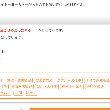
はイトーヨーカドーがあるのでお買い物にも便利ですよ。
て過ごせるようにサポート
を行っています。
事にしています。
ます。
★
り
主婦・主夫歓迎
交通費支給
夕方からの仕事
子育て両立応援
の仕事
有資格者歓迎
朝からの仕事
福利厚生充実
経験者優遇
4日以上
長期
駅チカ