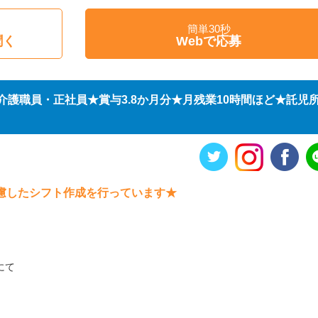
簡単30秒
聞く
Webで応募
護職員・正社員★賞与3.8か月分★月残業10時間ほど★託児
慮したシフト作成を行っています★
にて
！