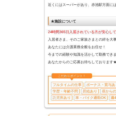
近くにはスーパーがあり、赤池駅方面に
★施設について
24時間365日入居されている方が安心し
入居者さま、そのご家族さまとの絆を大
あなたには介護業務全般をお任せ！
今までの経験や知識を活かして勤務でき
あなたからのご応募お待ちしております
こだわりポイント！
フルタイムの仕事
ボーナス・賞与あ
学歴・年齢不問
昇給あり
昼から
託児所あり
車・バイク通勤OK
週