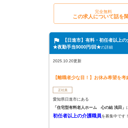
完全無料
この求人について話を
flag
【日進市】有料・初任者以上の介
★夜勤手当9000円/回★
の詳細
2025.10.20更新
【離職者少な目！】お休み希望を考
正社員
愛知県日進市にある
「住宅型有料老人ホーム 心の結 浅田」
初任者以上の介護職員
を募集中です