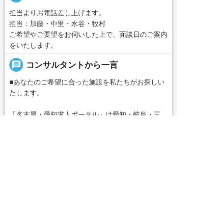
担当よりお電話差し上げます。
担当：加藤・中里・水谷・牧村
ご希望やご要望をお伺いした上で、面談日のご案内
をいたします。
message
コンサルタントから一言
■あなたのご希望に合った施設を私たちがお探しい
たします。
「名古屋・愛知求人ポータル」は愛知・岐阜・三
重、東海三県の介護・看護・保育に特化した就職・
転職サポートセンターです。東海三県の豊富な求人
求人へのご応募は
お電話またはWEBから
続きを見る
データから、手前味噌ながら優秀なキャリアアドバ


WEBで応募
電話で応募
イザー、コンサルタントがあなたのキャリアやご希
local_phone
お問い合わせ番号
望をお聞きし、あなたにぴったりのお仕事をご紹介
します。その後の面談調整や条件交渉まで、すべて
050-3188-7599
責任をもってサポートいたします。また就業後のサ
ポート体制も万全！お悩みやお困りごとがあれば、
当社のスタッフがよろこんでフォローいたします。
完全無料
簡単30秒