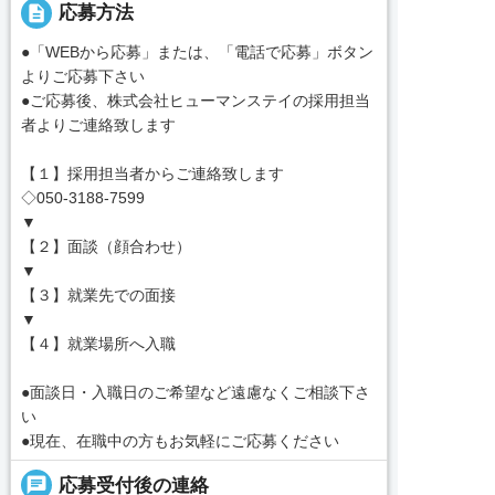
description
応募方法
●「WEBから応募」または、「電話で応募」ボタン
よりご応募下さい
●ご応募後、株式会社ヒューマンステイの採用担当
者よりご連絡致します
【１】採用担当者からご連絡致します
◇050-3188-7599
▼
【２】面談（顔合わせ）
▼
【３】就業先での面接
▼
【４】就業場所へ入職
●面談日・入職日のご希望など遠慮なくご相談下さ
い
●現在、在職中の方もお気軽にご応募ください
chat
応募受付後の連絡