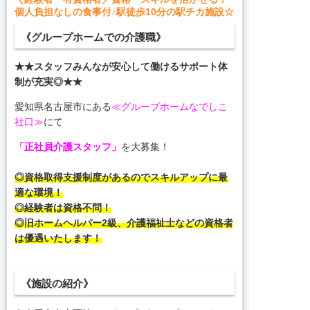
個人負担なしの食事付♪駅徒歩10分の駅チカ施設☆
《グループホームでの介護職》
★★スタッフみんなが安心して働けるサポート体
制が充実◎★★
愛知県名古屋市にある
≪グループホームなでしこ
社口≫
にて
「正社員
介護スタッフ」
を大募集！
◎資格取得支援制度があるのでスキルアップに最
適な環境！
◎経験者は資格不問！
◎旧ホームヘルパー2級、介護福祉士などの資格者
は優遇いたします！
《施設の紹介》