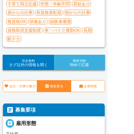
子育て両立応援
学歴・年齢不問
昇給あり
昼からの仕事
有資格者歓迎
朝からの仕事
無資格OK
研修あり
経験者優遇
資格取得支援制度
車・バイク通勤OK
長期
駅チカ
完全無料
簡単30秒
タグ以外の情報を聞く
Webで応募



会社・仕事の魅力
募集要項
企業情報

募集要項

雇用形態
正社員