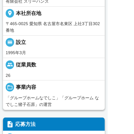
有限会社 スリーハンズ
place
本社所在地
〒465-0025 愛知県 名古屋市名東区 上社3丁目302
番地
calendar_view_day
設立
1995年3月
people
従業員数
26
folder_open
事業内容
「グループホームなでしこ」「グループホーム な
でしこ猪子石原」の運営
description
応募方法