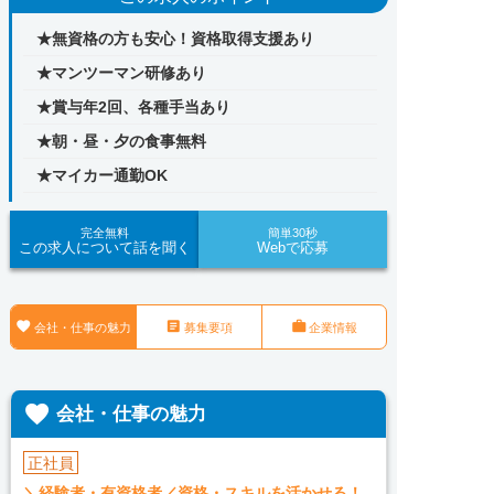
★無資格の方も安心！資格取得支援あり
★マンツーマン研修あり
★賞与年2回、各種手当あり
★朝・昼・夕の食事無料
★マイカー通勤OK
完全無料
簡単30秒
この求人について話を聞く
Webで応募



会社・仕事の魅力
募集要項
企業情報

会社・仕事の魅力
正社員
＼経験者・有資格者／資格・スキルを活かせる！