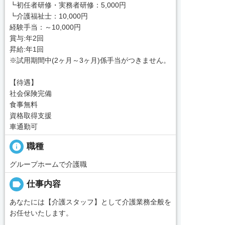
┗初任者研修・実務者研修：5,000円
┗介護福祉士：10,000円
経験手当：～10,000円
賞与:年2回
昇給:年1回
※試用期間中(2ヶ月～3ヶ月)係手当がつきません。
【待遇】
社会保険完備
食事無料
資格取得支援
車通勤可
info
職種
グループホームで介護職
label
仕事内容
あなたには【介護スタッフ】として介護業務全般を
お任せいたします。