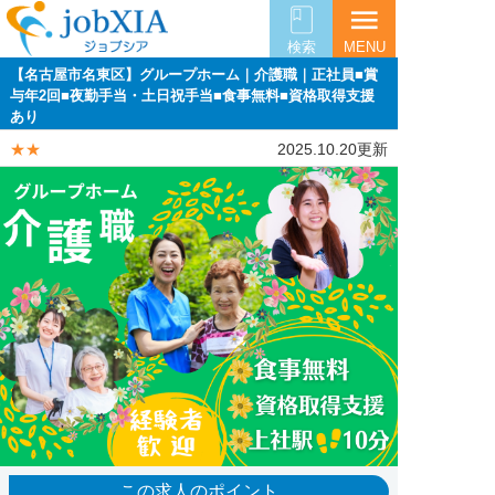
menu
検索
MENU
【名古屋市名東区】グループホーム｜介護職｜正社員■賞
与年2回■夜勤手当・土日祝手当■食事無料■資格取得支援
あり
★★
2025.10.20更新
この求人のポイント