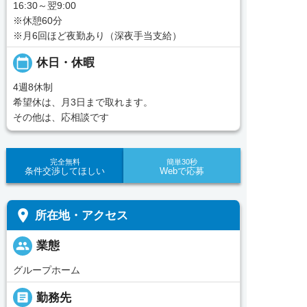
16:30～翌9:00
※休憩60分
※月6回ほど夜勤あり（深夜手当支給）
calendar_today
休日・休暇
4週8休制
希望休は、月3日まで取れます。
その他は、応相談です
完全無料
簡単30秒
条件交渉してほしい
Webで応募
place
所在地・アクセス
people
業態
グループホーム
_pin
勤務先