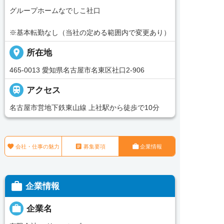
グループホームなでしこ社口
※基本転勤なし（当社の定める範囲内で変更あり）
place
所在地
465-0013 愛知県名古屋市名東区社口2-906

アクセス
名古屋市営地下鉄東山線 上社駅から徒歩で10分



会社・仕事の魅力
募集要項
企業情報

企業情報

企業名