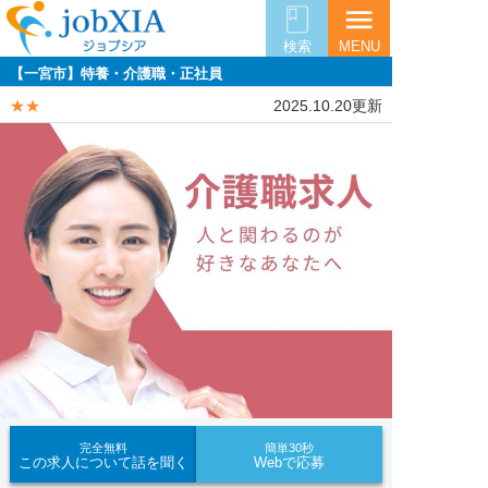
menu
検索
MENU
【一宮市】特養・介護職・正社員
★★
2025.10.20更新
完全無料
簡単30秒
この求人について話を聞く
Webで応募