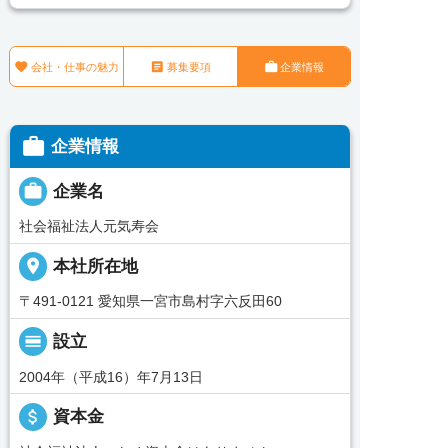



会社・仕事の魅力
募集要項
企業情報

企業情報

企業名
社会福祉法人元気寿会
place
本社所在地
〒491-0121 愛知県一宮市島村字六反田60
calendar_view_day
設立
2004年（平成16）年7月13日
attach_money
資本金