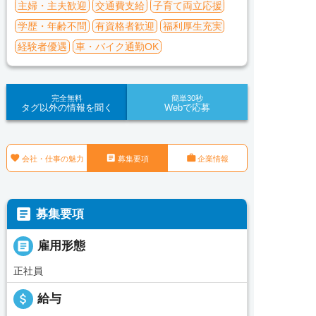
主婦・主夫歓迎
交通費支給
子育て両立応援
学歴・年齢不問
有資格者歓迎
福利厚生充実
経験者優遇
車・バイク通勤OK
完全無料
簡単30秒
タグ以外の情報を聞く
Webで応募



会社・仕事の魅力
募集要項
企業情報

募集要項

雇用形態
正社員
attach_money
給与