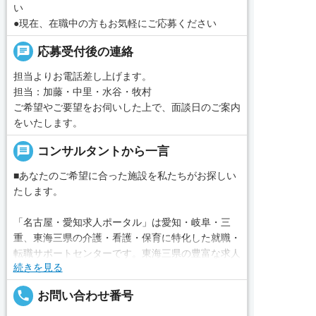
い
●現在、在職中の方もお気軽にご応募ください
chat
応募受付後の連絡
担当よりお電話差し上げます。
担当：加藤・中里・水谷・牧村
ご希望やご要望をお伺いした上で、面談日のご案内
をいたします。
message
コンサルタントから一言
■あなたのご希望に合った施設を私たちがお探しい
たします。
「名古屋・愛知求人ポータル」は愛知・岐阜・三
重、東海三県の介護・看護・保育に特化した就職・
転職サポートセンターです。東海三県の豊富な求人
続きを見る
データから、手前味噌ながら優秀なキャリアアドバ
イザー、コンサルタントがあなたのキャリアやご希
local_phone
お問い合わせ番号
望をお聞きし、あなたにぴったりのお仕事をご紹介
します。その後の面談調整や条件交渉まで、すべて