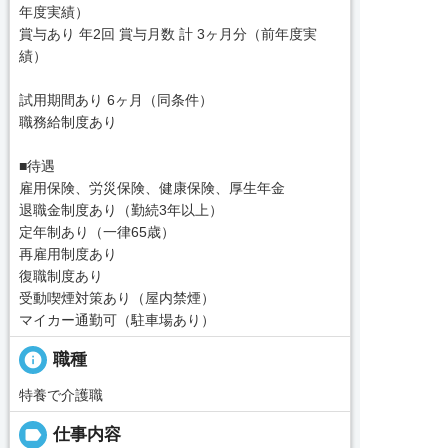
年度実績）
賞与あり 年2回 賞与月数 計 3ヶ月分（前年度実
績）
試用期間あり 6ヶ月（同条件）
職務給制度あり
■待遇
雇用保険、労災保険、健康保険、厚生年金
退職金制度あり（勤続3年以上）
定年制あり（一律65歳）
再雇用制度あり
復職制度あり
受動喫煙対策あり（屋内禁煙）
マイカー通勤可（駐車場あり）
info
職種
特養で介護職
label
仕事内容