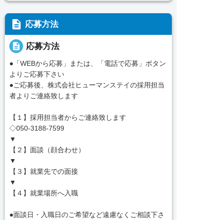
description
応募方法
description
応募方法
●「WEBから応募」または、「電話で応募」ボタン
よりご応募下さい
●ご応募後、株式会社ヒューマンステイの採用担当
者よりご連絡致します
【１】採用担当者からご連絡致します
◇050-3188-7599
▼
【２】面談（顔合わせ）
▼
【３】就業先での面接
▼
【４】就業場所へ入職
●面談日・入職日のご希望など遠慮なくご相談下さ