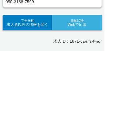
050-3188-7599
責任をもってサポートいたします。また就業後のサ
ポート体制も万全！お悩みやお困りごとがあれば、
当社のスタッフがよろこんでフォローいたします。
完全無料
簡単30秒
求人票以外の情報を聞く
Webで応募
見学してみたい！求人情報のここを確認したい！な
ど、興味本位でも構いませんので、スタッフまでお
求人ID：1871-ca-ms-f-nor
気軽にお問い合わせください。
Recommended
■「シフト制、完全週休2、土日祝休み、土日休
求人へのご応募は
あなたにおすすめの求人をご紹介
お電話またはWEBから
み、日祝休み、週3以内可、短時間・扶養内、日勤


WEBで応募
電話で応募
のみ、夜勤のみ、未経験歓迎、主婦歓迎、主夫歓
正社員
迎、曜日相談可、土日祝のみ、年休110日～、残業
【各務原市】子ども園｜正社員｜保育教諭★賞与年3
月10H、保育/託児所、産休・育休あり、副業 Ｗワ
回・4.2ヶ月分★未経験歓迎★土日祝休み
ーク可、ブランクOK、ボーナスあり、賞与あり、
昇給あり、正社員登用、資格支援交通費支給、土日
おすすめ
★★
のみOK、平日のみOK、残業なし、週1週2日から
勤務地
各務原市
OK、週3日～ OK、週4日以上OK、フリーター歓
月給 190,000円〜
迎、パートアルバイト歓迎、急募求人、初心者歓
給与
210,000円