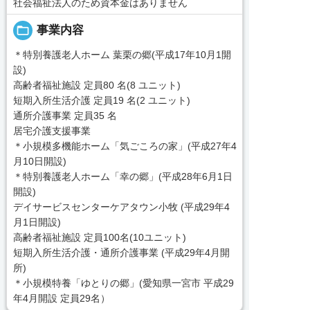
社会福祉法人のため資本金はありません
folder_open
事業内容
＊特別養護老人ホーム 葉栗の郷(平成17年10月1開
設)
高齢者福祉施設 定員80 名(8 ユニット)
短期入所生活介護 定員19 名(2 ユニット)
通所介護事業 定員35 名
居宅介護支援事業
＊小規模多機能ホーム「気ごころの家」(平成27年4
月10日開設)
＊特別養護老人ホーム「幸の郷」(平成28年6月1日
開設)
デイサービスセンターケアタウン小牧 (平成29年4
月1日開設)
高齢者福祉施設 定員100名(10ユニット)
短期入所生活介護・通所介護事業 (平成29年4月開
所)
＊小規模特養「ゆとりの郷」(愛知県一宮市 平成29
年4月開設 定員29名）