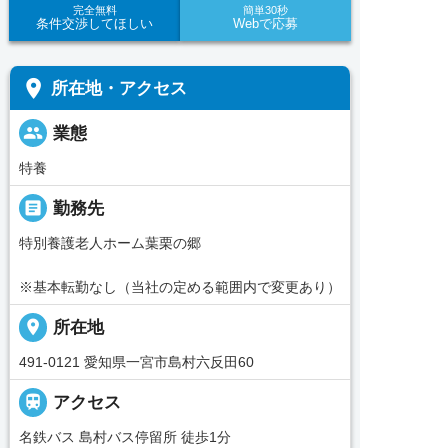
完全無料
簡単30秒
条件交渉してほしい
Webで応募
place
所在地・アクセス
people
業態
特養
_pin
勤務先
特別養護老人ホーム葉栗の郷
※基本転勤なし（当社の定める範囲内で変更あり）
place
所在地
491-0121 愛知県一宮市島村六反田60

アクセス
名鉄バス 島村バス停留所 徒歩1分