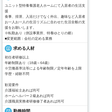
ユニット型特養養護老人ホームにて入居者の生活支
援
食事、排泄、入浴だけでなく外出、趣味など入居者
お一人お一人の生活リズムに合わせた生活全般の支
援をお願いします。
※転勤あり（併設事業所、特養ゆとりの郷）
■変更範囲：会社の定める業務
portrait
求める人材
初任者研修以上
年齢制限あり（18歳～64歳）
※労働基準法等による年齢制限／定年年齢を上限
学歴・経験不問
歓迎要件
介護福祉士あれば尚可
ホームヘルパー２級あれば尚可
介護職員実務者研修修了者あれば尚可

勤務時間