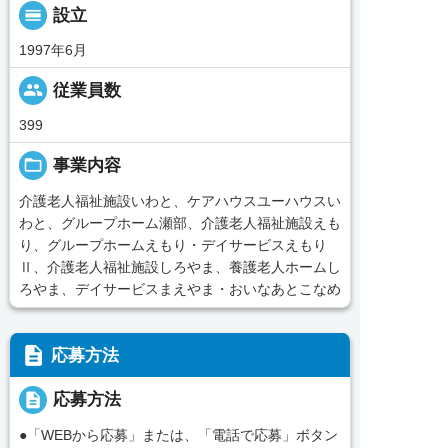
calendar_view_day
設立
1997年6月
people
従業員数
399
folder_open
事業内容
介護老人福祉施設いわと、ケアハウスユーハウスい
わと、グループホーム瀬部、介護老人福祉施設えも
り、グループホームえもり・デイサービスえもり
Ⅱ、介護老人福祉施設しろやま、養護老人ホームし
ろやま、デイサービスまえやま・おいなあとこなめ
description
応募方法
description
応募方法
●「WEBから応募」または、「電話で応募」ボタン