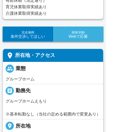
有給休暇（法定通り）
育児休業取得実績あり
介護休業取得実績あり
完全無料
簡単30秒
条件交渉してほしい
Webで応募
place
所在地・アクセス
people
業態
グループホーム
_pin
勤務先
グループホームえもり
※基本転勤なし（当社の定める範囲内で変更あり）
place
所在地