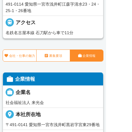
491-0114 愛知県一宮市浅井町江森字清水23・24・
25-1・26番地

アクセス
名鉄名古屋本線 石刀駅から車で11分



会社・仕事の魅力
募集要項
企業情報

企業情報

企業名
社会福祉法人 来光会
place
本社所在地
〒491-0141 愛知県一宮市浅井町黒岩字宮東29番地