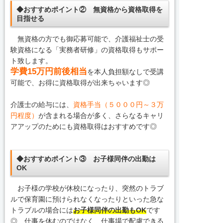
◆おすすめポイント② 無資格から資格取得を
目指せる
無資格の方でも御応募可能で、介護福祉士の受
験資格になる「実務者研修」の資格取得もサポー
ト致します。
学費15万円前後相当
を本人負担額なしで受講
可能で、お得に資格取得が出来ちゃいます◎
介護士の給与には、
資格手当（５０００円～３万
円程度）
が含まれる場合が多く、さらなるキャリ
アアップのためにも資格取得はおすすめです◎
◆おすすめポイント③ お子様同伴の出勤は
OK
お子様の学校が休校になったり、突然のトラブ
ルで保育園に預けられなくなったりといった急な
トラブルの場合には
お子様同伴の出勤もOK
です
◎ 仕事を休むのではなく、仕事場で配慮できる