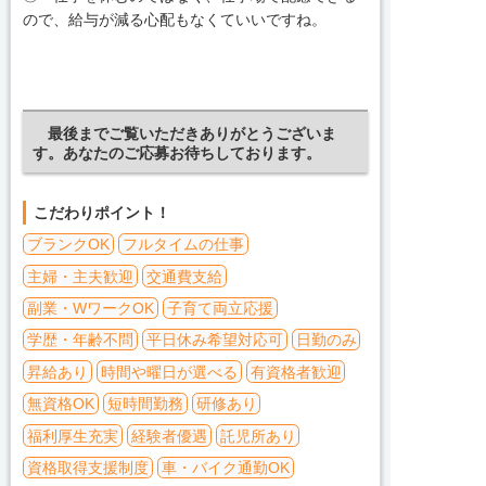
ので、給与が減る心配もなくていいですね。
最後までご覧いただきありがとうございま
す。あなたのご応募お待ちしております。
こだわりポイント！
ブランクOK
フルタイムの仕事
主婦・主夫歓迎
交通費支給
副業・WワークOK
子育て両立応援
学歴・年齢不問
平日休み希望対応可
日勤のみ
昇給あり
時間や曜日が選べる
有資格者歓迎
無資格OK
短時間勤務
研修あり
福利厚生充実
経験者優遇
託児所あり
資格取得支援制度
車・バイク通勤OK