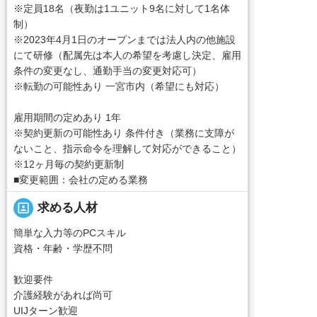
※定員18名（夜勤は1ユニット9名に対して1名体
制）
※2023年4月1日のオープンまでは法人内の他施設
にて研修（配属先は本人の希望を考慮し決定、雇用
条件の変更なし、通勤手当の変更対応可）
※転勤の可能性あり 一宮市内（希望にも対応）
雇用期間の定めあり 1年
※契約更新の可能性あり 条件付き（業務に支障が
ないこと、指示命令を理解して対応ができること）
※12ヶ月毎の契約更新制
■変更範囲：会社の定める業務
portrait
求める人材
簡単な入力等のPCスキル
資格・年齢・学歴不問
歓迎要件
介護経験があれば尚可
UIJターン歓迎