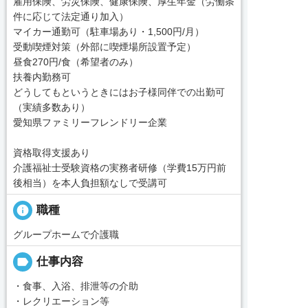
雇用保険、労災保険、健康保険、厚生年金（労働条
件に応じて法定通り加入）
マイカー通勤可（駐車場あり・1,500円/月）
受動喫煙対策（外部に喫煙場所設置予定）
昼食270円/食（希望者のみ）
扶養内勤務可
どうしてもというときにはお子様同伴での出勤可
（実績多数あり）
愛知県ファミリーフレンドリー企業
資格取得支援あり
介護福祉士受験資格の実務者研修（学費15万円前
後相当）を本人負担額なしで受講可
info
職種
グループホームで介護職
label
仕事内容
・食事、入浴、排泄等の介助
・レクリエーション等