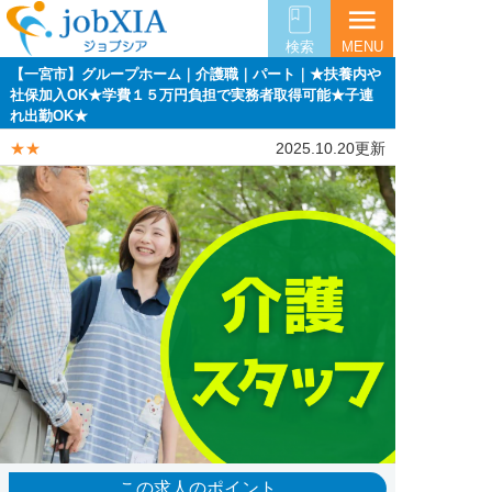
menu
検索
MENU
【一宮市】グループホーム｜介護職｜パート｜★扶養内や
社保加入OK★学費１５万円負担で実務者取得可能★子連
れ出勤OK★
★★
2025.10.20更新
この求人のポイント