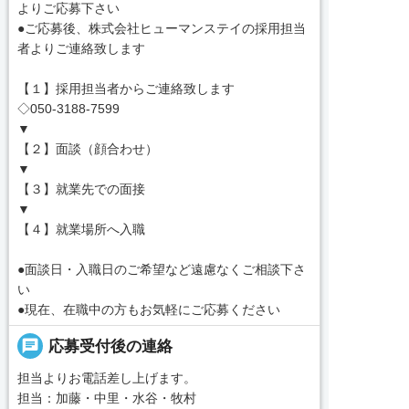
よりご応募下さい
●ご応募後、株式会社ヒューマンステイの採用担当
者よりご連絡致します
【１】採用担当者からご連絡致します
◇050-3188-7599
▼
【２】面談（顔合わせ）
▼
【３】就業先での面接
▼
【４】就業場所へ入職
●面談日・入職日のご希望など遠慮なくご相談下さ
い
●現在、在職中の方もお気軽にご応募ください
chat
応募受付後の連絡
担当よりお電話差し上げます。
担当：加藤・中里・水谷・牧村