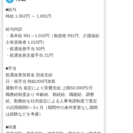
■給与
時給 1,062円 ～ 1,081円
給与内訳
・基本給 991～1,010円（無資格 991円、介護福祉
士有資格者 1,010円）
・処遇改善手当 50円
・処遇改善支援手当 21円
■手当
処遇改善加算金 別途支給
日・祝手当 時給200円加算
通勤手当 規定により実費支給 上限50,000円/月
職務給制度あり 年齢給、勤続給、職能給、調整
給、勤務給を社内規定による人事考課制度で査定
※試用期間0～3ヶ月（期間中の条件変更なし期間
は経験などを考慮）
■待遇