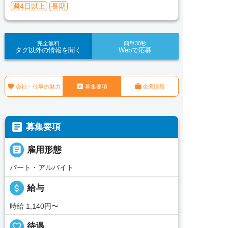
週4日以上
長期
完全無料
簡単30秒
タグ以外の情報を聞く
Webで応募



会社・仕事の魅力
募集要項
企業情報

募集要項

雇用形態
パート・アルバイト
attach_money
給与
時給 1,140円〜
favorite_border
待遇