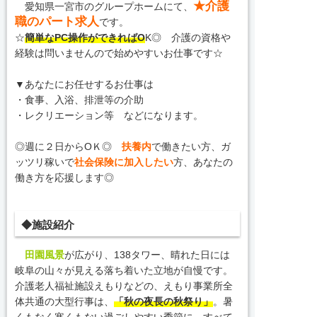
★介護
愛知県一宮市のグループホームにて、
職のパート求人
です。
☆
簡単なPC操作ができればO
K◎ 介護の資格や
経験は問いませんので始めやすいお仕事です☆
▼あなたにお任せするお仕事は
・食事、入浴、排泄等の介助
・レクリエーション等 などになります。
◎週に２日からOＫ◎
扶養内
で働きたい方、ガ
ッツリ稼いで
社会保険に加入したい
方、あなたの
働き方を応援します◎
◆施設紹介
田園風景
が広がり、138タワー、晴れた日には
岐阜の山々が見える落ち着いた立地が自慢です。
介護老人福祉施設えもりなどの、えもり事業所全
体共通の大型行事は、
「秋の夜長の秋祭り」
。暑