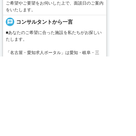
ご希望やご要望をお伺いした上で、面談日のご案内
をいたします。
message
コンサルタントから一言
■あなたのご希望に合った施設を私たちがお探しい
たします。
「名古屋・愛知求人ポータル」は愛知・岐阜・三
重、東海三県の介護・看護・保育に特化した就職・
転職サポートセンターです。東海三県の豊富な求人
求人へのご応募は
続きを見る
データから、手前味噌ながら優秀なキャリアアドバ
お電話またはWEBから
イザー、コンサルタントがあなたのキャリアやご希


WEBで応募
電話で応募
local_phone
お問い合わせ番号
望をお聞きし、あなたにぴったりのお仕事をご紹介
します。その後の面談調整や条件交渉まで、すべて
050-3188-7599
責任をもってサポートいたします。また就業後のサ
ポート体制も万全！お悩みやお困りごとがあれば、
当社のスタッフがよろこんでフォローいたします。
完全無料
簡単30秒
求人票以外の情報を聞く
Webで応募
見学してみたい！求人情報のここを確認したい！な
ど、興味本位でも構いませんので、スタッフまでお
求人ID：1862-ca-ms-np-nor