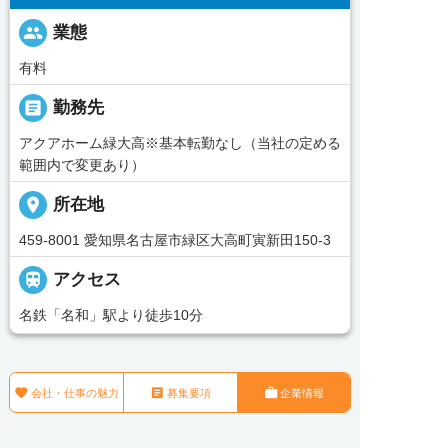
people
業態
有料
_pin
勤務先
アクアホーム緑大高※基本転勤なし（当社の定める
範囲内で変更あり）
place
所在地
459-8001 愛知県名古屋市緑区大高町寅新田150-3

アクセス
名鉄「名和」駅より徒歩10分



会社・仕事の魅力
募集要項
企業情報