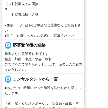
【３】就業先での面接
▼
【４】就業場所へ入職
●面談日・入職日のご希望など遠慮なくご相談下さ
い
●現在、在職中の方もお気軽にご応募ください
chat
応募受付後の連絡
担当よりお電話差し上げます。
担当：加藤・中里・水谷・牧村
ご希望やご要望をお伺いした上で、面談日のご案内
をいたします。
message
コンサルタントから一言
■あなたのご希望に合った施設を私たちがお探しい
たします。
「名古屋・愛知求人ポータル」は愛知・岐阜・三