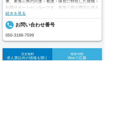
重、東海三県の介護・看護・保育に特化した就職・
転職サポートセンターです。東海三県の豊富な求人
続きを見る
データから、手前味噌ながら優秀なキャリアアドバ
イザー、コンサルタントがあなたのキャリアやご希
local_phone
お問い合わせ番号
望をお聞きし、あなたにぴったりのお仕事をご紹介
します。その後の面談調整や条件交渉まで、すべて
050-3188-7599
責任をもってサポートいたします。また就業後のサ
ポート体制も万全！お悩みやお困りごとがあれば、
当社のスタッフがよろこんでフォローいたします。
完全無料
簡単30秒
求人票以外の情報を聞く
Webで応募
見学してみたい！求人情報のここを確認したい！な
ど、興味本位でも構いませんので、スタッフまでお
求人へのご応募は
求人ID：1856-ns-ns-f-nor
お電話またはWEBから
気軽にお問い合わせください。


WEBで応募
電話で応募
Recommended
■「シフト制、完全週休2、土日祝休み、土日休
あなたにおすすめの求人をご紹介
み、日祝休み、週3以内可、短時間・扶養内、日勤
のみ、夜勤のみ、未経験歓迎、主婦歓迎、主夫歓
正社員
迎、曜日相談可、土日祝のみ、年休110日～、残業
【各務原市】子ども園｜正社員｜保育教諭★賞与年3
月10H、保育/託児所、産休・育休あり、副業 Ｗワ