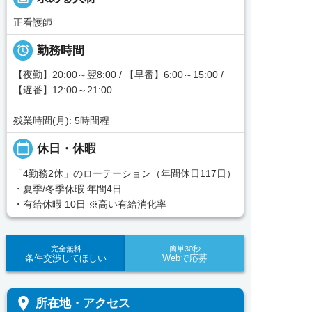
正看護師

勤務時間
【夜勤】20:00～翌8:00 / 【早番】6:00～15:00 /
【遅番】12:00～21:00
残業時間(月): 5時間程
calendar_today
休日・休暇
「4勤務2休」のローテーション（年間休日117日）
・夏季/冬季休暇 年間4日
・有給休暇 10日 ※高い有給消化率
完全無料
簡単30秒
条件交渉してほしい
Webで応募
place
所在地・アクセス