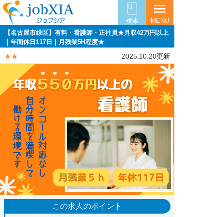
menu
検索
MENU
【名古屋市緑区】有料・看護師・正社員★月収42万円以上
｜年間休日117日｜月残業5H程度★
★★
2025.10.20更新
この求人のポイント