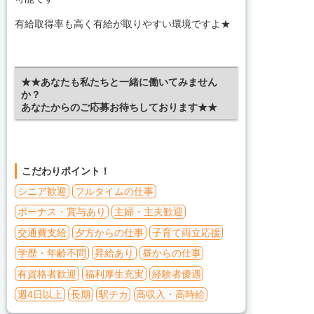
有給取得率も高く有給が取りやすい環境ですよ★
★★あなたも私たちと一緒に働いてみません
か？
あなたからのご応募お待ちしております★★
こだわりポイント！
シニア歓迎
フルタイムの仕事
ボーナス・賞与あり
主婦・主夫歓迎
交通費支給
夕方からの仕事
子育て両立応援
学歴・年齢不問
昇給あり
昼からの仕事
有資格者歓迎
福利厚生充実
経験者優遇
週4日以上
長期
駅チカ
高収入・高時給