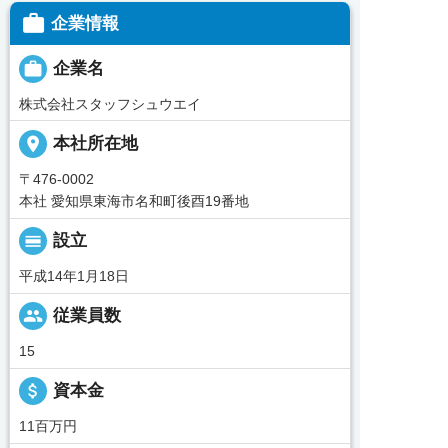

企業情報

企業名
株式会社スタッフシュウエイ
place
本社所在地
〒476-0002
本社 愛知県東海市名和町後酉19番地
calendar_view_day
設立
平成14年1月18日
people
従業員数
15
attach_money
資本金
11百万円