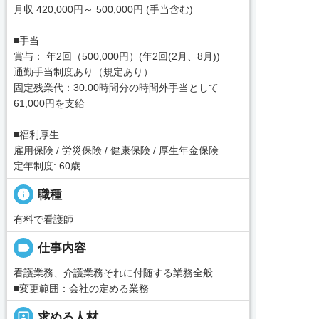
月収 420,000円～ 500,000円 (手当含む)
■手当
賞与： 年2回（500,000円）(年2回(2月、8月))
通勤手当制度あり（規定あり）
固定残業代：30.00時間分の時間外手当として
61,000円を支給
■福利厚生
雇用保険 / 労災保険 / 健康保険 / 厚生年金保険
定年制度: 60歳
info
職種
有料で看護師
label
仕事内容
看護業務、介護業務それに付随する業務全般
■変更範囲：会社の定める業務
portrait
求める人材