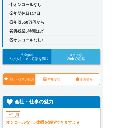
①オンコールなし
②年間休日117日
③年収550万円から
④月残業5時間ほど
⑤オンコールなし♪
完全無料
簡単30秒
この求人について話を聞く
Webで応募



会社・仕事の魅力
募集要項
企業情報

会社・仕事の魅力
正社員
オンコールなし♪休暇を満喫できますよ★