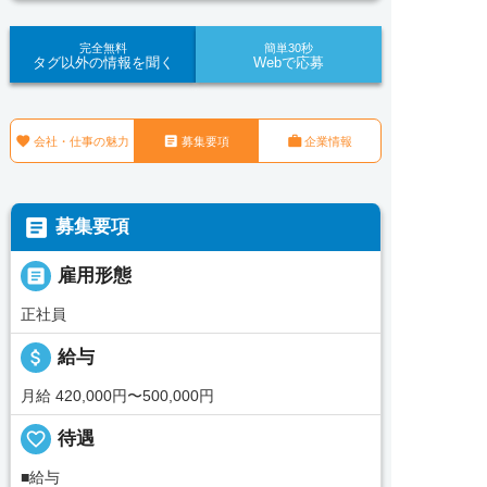
完全無料
簡単30秒
タグ以外の情報を聞く
Webで応募



会社・仕事の魅力
募集要項
企業情報

募集要項

雇用形態
正社員
attach_money
給与
月給 420,000円〜500,000円
favorite_border
待遇
■給与