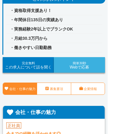
・資格取得支援あり！
・年間休日135日の実績あり
・実務経験2年以上でブランクOK
・月給30.3万円から
・働きやすい日勤勤務
完全無料
簡単30秒
この求人について話を聞く
Webで応募



会社・仕事の魅力
募集要項
企業情報

会社・仕事の魅力
正社員
今までの経験を活かせます◎