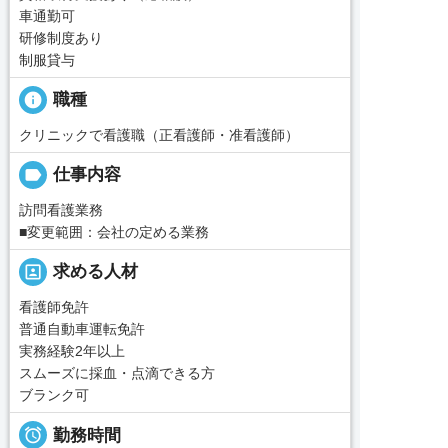
車通勤可
研修制度あり
制服貸与
info
職種
クリニックで看護職（正看護師・准看護師）
label
仕事内容
訪問看護業務
■変更範囲：会社の定める業務
portrait
求める人材
看護師免許
普通自動車運転免許
実務経験2年以上
スムーズに採血・点滴できる方
ブランク可

勤務時間