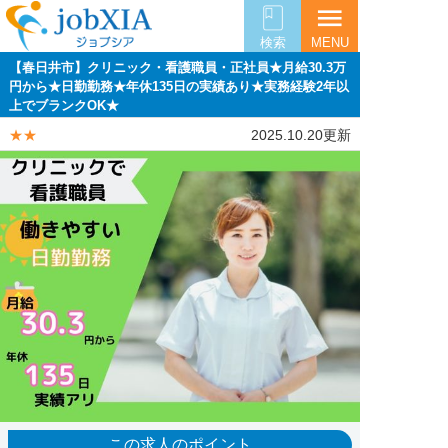
menu
検索
MENU
【春日井市】クリニック・看護職員・正社員★月給30.3万
円から★日勤勤務★年休135日の実績あり★実務経験2年以
上でブランクOK★
★★
2025.10.20更新
この求人のポイント