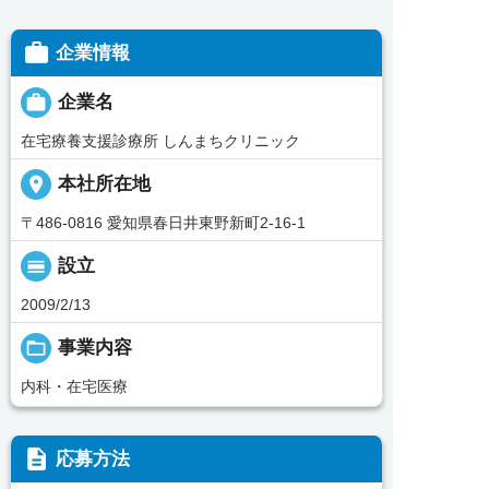

企業情報

企業名
在宅療養支援診療所 しんまちクリニック
place
本社所在地
〒486-0816 愛知県春日井東野新町2-16-1
calendar_view_day
設立
2009/2/13
folder_open
事業内容
内科・在宅医療
description
応募方法