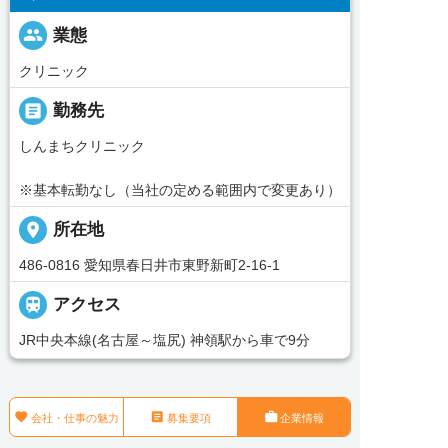
people
業態
クリニック
_pin
勤務先
しんまちクリニック
※基本転勤なし（当社の定める範囲内で変更あり）
place
所在地
486-0816 愛知県春日井市東野新町2-16-1

アクセス
JR中央本線(名古屋～塩尻) 神領駅から車で9分



会社・仕事の魅力
募集要項
企業情報