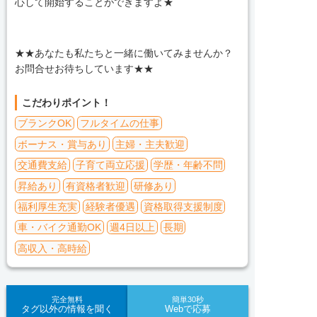
心して開始することができますよ★
★★あなたも私たちと一緒に働いてみませんか？
お問合せお待ちしています★★
こだわりポイント！
ブランクOK
フルタイムの仕事
ボーナス・賞与あり
主婦・主夫歓迎
交通費支給
子育て両立応援
学歴・年齢不問
昇給あり
有資格者歓迎
研修あり
福利厚生充実
経験者優遇
資格取得支援制度
車・バイク通勤OK
週4日以上
長期
高収入・高時給
完全無料
簡単30秒
タグ以外の情報を聞く
Webで応募