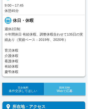
9:00～17:45
休憩45分
calendar_today
休日・休暇
週休2日制
※年間休日 有給休暇、調整休暇合わせて135日の実
績あり（実績ベース：2019年、2020年）
育児休暇
介護休暇
看護休暇
有給休暇
慶弔休暇
完全無料
簡単30秒
条件交渉してほしい
Webで応募
place
所在地・アクセス