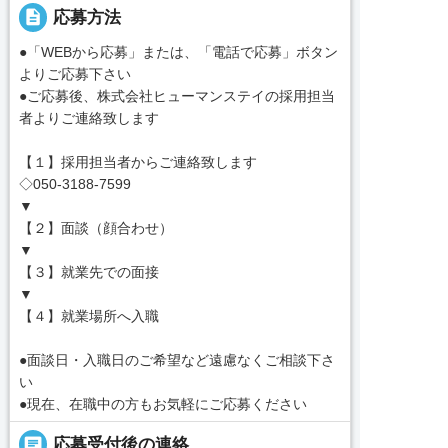
description
応募方法
●「WEBから応募」または、「電話で応募」ボタン
よりご応募下さい
●ご応募後、株式会社ヒューマンステイの採用担当
者よりご連絡致します
【１】採用担当者からご連絡致します
◇050-3188-7599
▼
【２】面談（顔合わせ）
▼
【３】就業先での面接
▼
【４】就業場所へ入職
●面談日・入職日のご希望など遠慮なくご相談下さ
い
●現在、在職中の方もお気軽にご応募ください
chat
応募受付後の連絡