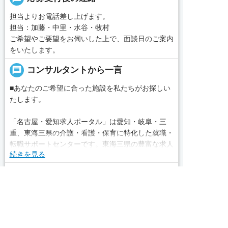
担当よりお電話差し上げます。
担当：加藤・中里・水谷・牧村
ご希望やご要望をお伺いした上で、面談日のご案内
をいたします。
message
コンサルタントから一言
■あなたのご希望に合った施設を私たちがお探しい
たします。
「名古屋・愛知求人ポータル」は愛知・岐阜・三
重、東海三県の介護・看護・保育に特化した就職・
転職サポートセンターです。東海三県の豊富な求人
続きを見る
データから、手前味噌ながら優秀なキャリアアドバ
イザー、コンサルタントがあなたのキャリアやご希
local_phone
お問い合わせ番号
望をお聞きし、あなたにぴったりのお仕事をご紹介
します。その後の面談調整や条件交渉まで、すべて
求人へのご応募は
050-3188-7599
お電話またはWEBから
責任をもってサポートいたします。また就業後のサ


WEBで応募
電話で応募
ポート体制も万全！お悩みやお困りごとがあれば、
当社のスタッフがよろこんでフォローいたします。
完全無料
簡単30秒