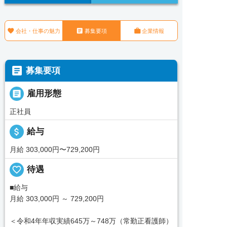



会社・仕事の魅力
募集要項
企業情報

募集要項

雇用形態
正社員
attach_money
給与
月給 303,000円〜729,200円
favorite_border
待遇
■給与
月給 303,000円 ～ 729,200円
＜令和4年年収実績645万～748万（常勤正看護師）