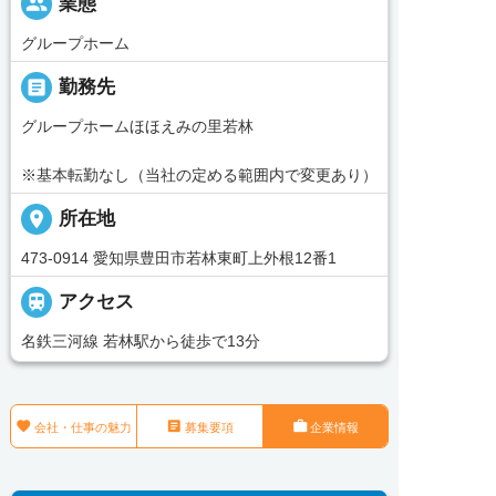
people
業態
グループホーム
_pin
勤務先
グループホームほほえみの里若林
※基本転勤なし（当社の定める範囲内で変更あり）
place
所在地
473-0914 愛知県豊田市若林東町上外根12番1

アクセス
名鉄三河線 若林駅から徒歩で13分



会社・仕事の魅力
募集要項
企業情報