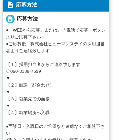
description
応募方法
description
応募方法
●「WEBから応募」または、「電話で応募」ボタン
よりご応募下さい
●ご応募後、株式会社ヒューマンステイの採用担当
者よりご連絡致します
【１】採用担当者からご連絡致します
◇050-3188-7599
▼
【２】面談（顔合わせ）
▼
【３】就業先での面接
▼
【４】就業場所へ入職
●面談日・入職日のご希望など遠慮なくご相談下さ
い
●現在、在職中の方もお気軽にご応募ください