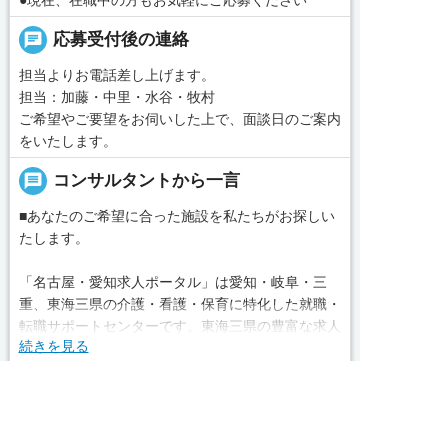
chat
応募受付後の連絡
担当よりお電話差し上げます。
担当：加藤・中里・水谷・牧村
ご希望やご要望をお伺いした上で、面談日のご案内
をいたします。
message
コンサルタントから一言
■あなたのご希望に合った施設を私たちがお探しい
たします。
「名古屋・愛知求人ポータル」は愛知・岐阜・三
重、東海三県の介護・看護・保育に特化した就職・
転職サポートセンターです。東海三県の豊富な求人
続きを見る
データから、手前味噌ながら優秀なキャリアアドバ
イザー、コンサルタントがあなたのキャリアやご希
local_phone
お問い合わせ番号
望をお聞きし、あなたにぴったりのお仕事をご紹介
求人へのご応募は
します。その後の面談調整や条件交渉まで、すべて
お電話またはWEBから
050-3188-7599
責任をもってサポートいたします。また就業後のサ


WEBで応募
電話で応募