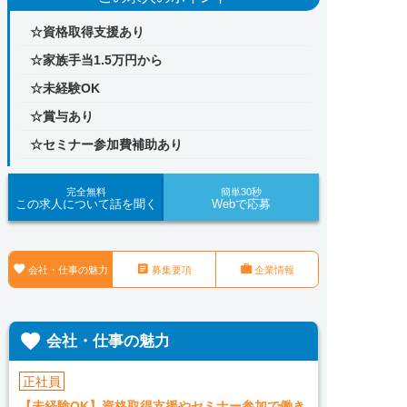
☆資格取得支援あり
☆家族手当1.5万円から
☆未経験OK
☆賞与あり
☆セミナー参加費補助あり
完全無料
簡単30秒
この求人について話を聞く
Webで応募



会社・仕事の魅力
募集要項
企業情報

会社・仕事の魅力
正社員
【未経験OK】資格取得支援やセミナー参加で働き