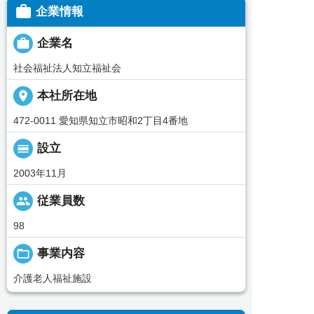

企業情報

企業名
社会福祉法人知立福祉会
place
本社所在地
472-0011 愛知県知立市昭和2丁目4番地
calendar_view_day
設立
2003年11月
people
従業員数
98
folder_open
事業内容
介護老人福祉施設