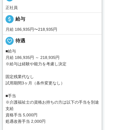
正社員
attach_money
給与
月給 186,935円〜218,935円
favorite_border
待遇
■給与
月給 186,935円 ～ 218,935円
※給与は経験や能力を考慮し決定
固定残業代なし
試用期間3ヶ月（条件変更なし）
■手当
※介護福祉士の資格お持ちの方は以下の手当を別途
支給
資格手当 5,000円
処遇改善手当 2,000円