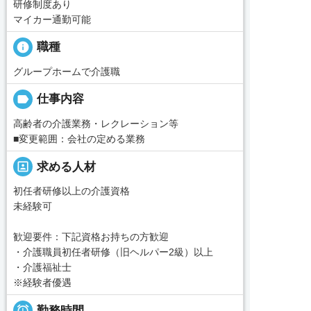
研修制度あり
マイカー通勤可能
info
職種
グループホームで介護職
label
仕事内容
高齢者の介護業務・レクレーション等
■変更範囲：会社の定める業務
portrait
求める人材
初任者研修以上の介護資格
未経験可
歓迎要件：下記資格お持ちの方歓迎
・介護職員初任者研修（旧ヘルパー2級）以上
・介護福祉士
※経験者優遇

勤務時間