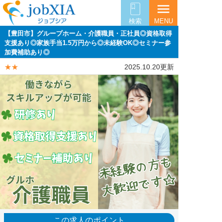
menu
検索
MENU
【豊田市】グループホーム・介護職員・正社員◎資格取得
支援あり◎家族手当1.5万円から◎未経験OK◎セミナー参
加費補助あり◎
★★
2025.10.20更新
この求人のポイント