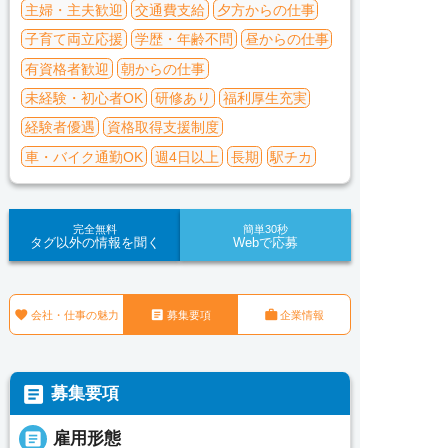
主婦・主夫歓迎
交通費支給
夕方からの仕事
子育て両立応援
学歴・年齢不問
昼からの仕事
有資格者歓迎
朝からの仕事
未経験・初心者OK
研修あり
福利厚生充実
経験者優遇
資格取得支援制度
車・バイク通勤OK
週4日以上
長期
駅チカ
完全無料
簡単30秒
タグ以外の情報を聞く
Webで応募



会社・仕事の魅力
募集要項
企業情報

募集要項

雇用形態