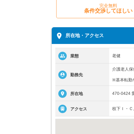
完全無料
条件交渉してほしい
place
所在地・アクセス
老健
業態
介護老人保
勤務先
※基本転勤
470-04
所在地
枝下Ｉ・Ｃ
アクセス