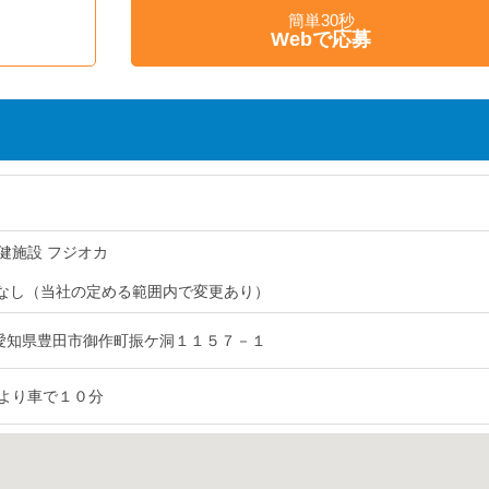
簡単30秒
Webで応募
健施設 フジオカ
なし（当社の定める範囲内で変更あり）
24 愛知県豊田市御作町振ケ洞１１５７－１
より車で１０分