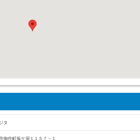
ジタ
市御作町振ケ洞１１５７－１