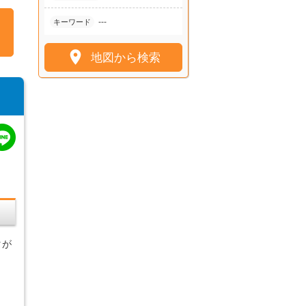
---
キーワード

地図から検索
タが