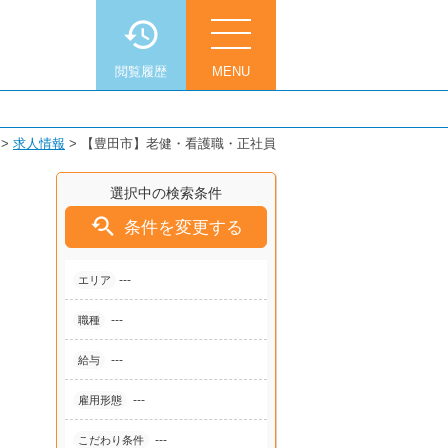
閲覧履歴
MENU
>
求人情報
>
【豊田市】老健・看護職・正社員
選択中の検索条件

条件を変更する
---
エリア
---
職種
---
給与
---
雇用形態
---
こだわり条件