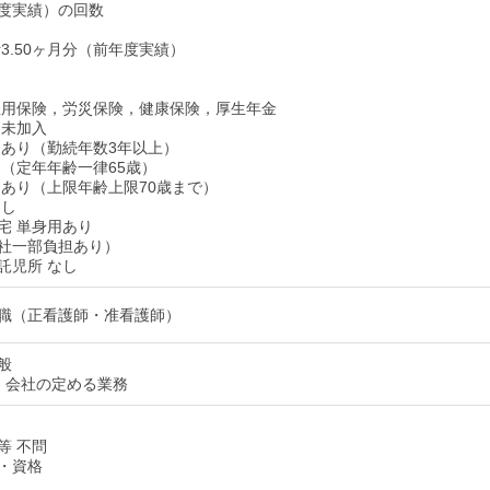
度実績）の回数
3.50ヶ月分（前年度実績）
雇用保険，労災保険，健康保険，厚生年金
 未加入
 あり（勤続年数3年以上）
り（定年年齢一律65歳）
 あり（上限年齢上限70歳まで）
なし
宅 単身用あり
社一部負担あり）
託児所 なし
職（正看護師・准看護師）
般
：会社の定める業務
等 不問
・資格