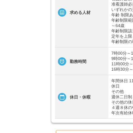
准看護師必
いずれかの
求める人材
年齢 制限
年齢制限範
～64歳
年齢制限該
定年を上限
年齢制限の
7時00分～
9時00分～
勤務時間
11時00分～
16時30分～
年間休日 1
休日
その他
週休二日制
休日・休暇
その他の休
４週８休の
年次有給休