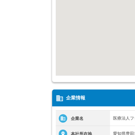
business
企業情報
医療法人フ
企業名
愛知県豊田
本社所在地