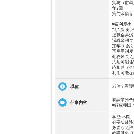
賞与（前年
年2回
賞与金額 計
■福利厚生
加入保険 
退職金共済
退職金制度
定年制 あ
再雇用制度
勤務延長 
入居可能住
応相談（会
利用可能な
老健で看護
職種
看護業務全
仕事内容
■変更範囲
学歴 不問
必要な経験
必要な免許
看護師必須