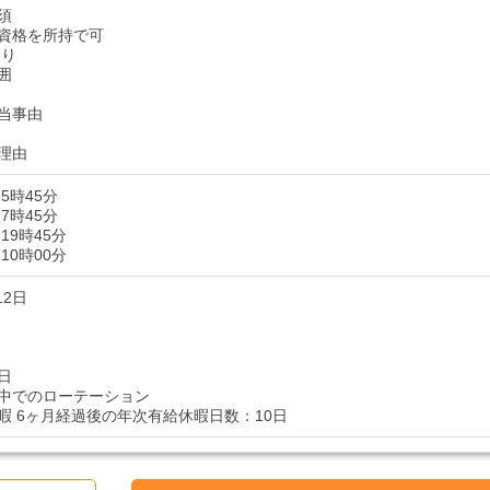
須
資格を所持で可
あり
囲
当事由
理由
15時45分
17時45分
19時45分
10時00分
12日
日
中でのローテーション
暇 6ヶ月経過後の年次有給休暇日数：10日