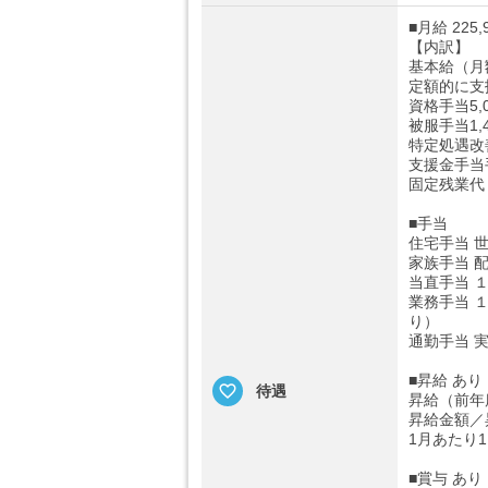
■月給 225,
【内訳】
基本給（月額
定額的に支
資格手当5,0
被服手当1,4
特定処遇改善
支援金手当手
固定残業代
■手当
住宅手当 
家族手当 
当直手当 
業務手当 
り）
通勤手当 実
■昇給 あり
待遇
昇給（前年
昇給金額／
1月あたり1
■賞与 あり