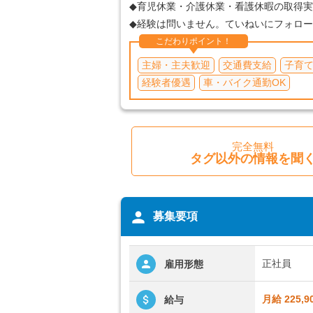
◆育児休業・介護休業・看護休暇の取得
◆経験は問いません。ていねいにフォロ
こだわりポイント！
主婦・主夫歓迎
交通費支給
子育
経験者優遇
車・バイク通勤OK
完全無料
タグ以外の情報を聞
person
募集要項
正社員
雇用形態
月給 225,9
給与