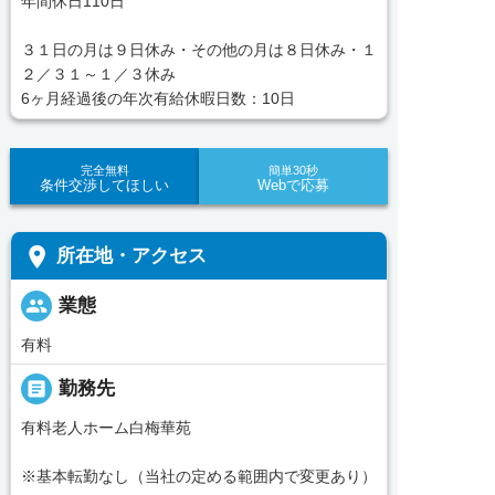
年間休日110日
３１日の月は９日休み・その他の月は８日休み・１
２／３１～１／３休み
6ヶ月経過後の年次有給休暇日数：10日
完全無料
簡単30秒
条件交渉してほしい
Webで応募
place
所在地・アクセス
people
業態
有料
_pin
勤務先
有料老人ホーム白梅華苑
※基本転勤なし（当社の定める範囲内で変更あり）