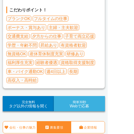
こだわりポイント！
ブランクOK
フルタイムの仕事
ボーナス・賞与あり
主婦・主夫歓迎
交通費支給
夕方からの仕事
子育て両立応援
学歴・年齢不問
昇給あり
有資格者歓迎
無資格OK
産休育休制度充実
研修あり
福利厚生充実
経験者優遇
資格取得支援制度
車・バイク通勤OK
週4日以上
長期
高収入・高時給
完全無料
簡単30秒
タグ以外の情報を聞く
Webで応募



会社・仕事の魅力
募集要項
企業情報