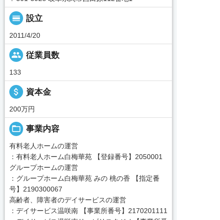
calendar_view_day
設立
2011/4/20
people
従業員数
133
attach_money
資本金
200万円
folder_open
事業内容
有料老人ホームの運営
：有料老人ホーム白梅華苑 【登録番号】2050001
グループホームの運営
：グループホーム白梅華苑 みの 桃の香 【指定番
号】2190300067
高齢者、障害者のデイサービスの運営
：デイサービス温咲南 【事業所番号】2170201111