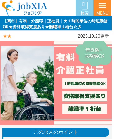
menu
検索
MENU
【関市】有料｜介護職｜正社員｜★１時間単位の時短勤務
OK★資格取得支援あり★離職率１桁台☆彡
★★
2025.10.20更新
この求人のポイント