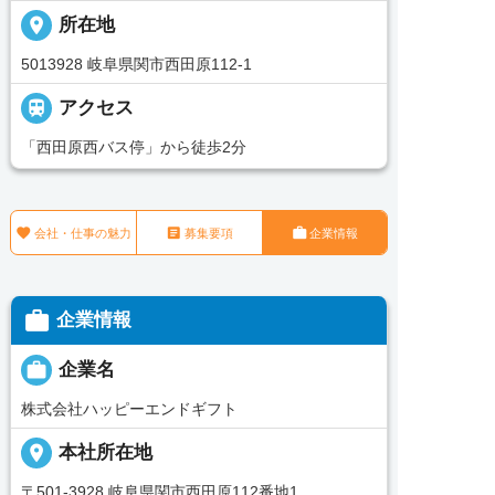
place
所在地
5013928 岐阜県関市西田原112-1

アクセス
「西田原西バス停」から徒歩2分



会社・仕事の魅力
募集要項
企業情報

企業情報

企業名
株式会社ハッピーエンドギフト
place
本社所在地
〒501-3928 岐阜県関市西田原112番地1