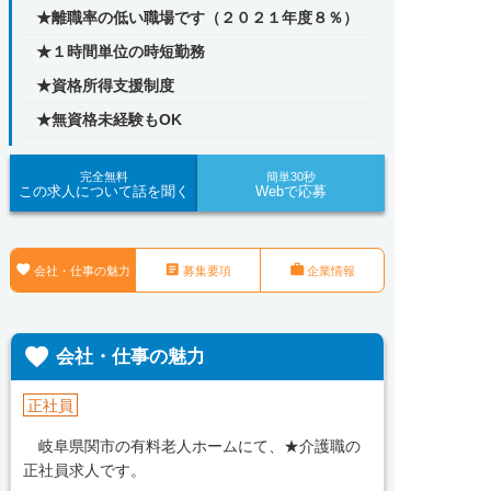
★離職率の低い職場です（２０２１年度８％）
★１時間単位の時短勤務
★資格所得支援制度
★無資格未経験もOK
完全無料
簡単30秒
この求人について話を聞く
Webで応募



会社・仕事の魅力
募集要項
企業情報

会社・仕事の魅力
正社員
岐阜県関市の有料老人ホームにて、★介護職の
正社員求人です。