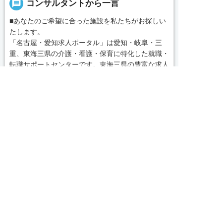
message
コンサルタントから一言
■あなたのご希望に合った施設を私たちがお探しい
たします。
「名古屋・愛知求人ポータル」は愛知・岐阜・三
重、東海三県の介護・看護・保育に特化した就職・
転職サポートセンターです。東海三県の豊富な求人
データから、手前味噌ながら優秀なキャリアアドバ
求人へのご応募は
続きを見る
お電話またはWEBから
イザー、コンサルタントがあなたのキャリアやご希
望をお聞きし、あなたにぴったりのお仕事をご紹介
local_phone
お問い合わせ番号


WEBで応募
電話で応募
します。その後の面談調整や条件交渉まで、すべて
責任をもってサポートいたします。また就業後のサ
050-3188-7599
ポート体制も万全！お悩みやお困りごとがあれば、
当社のスタッフがよろこんでフォローいたします。
見学してみたい！求人情報のここを確認したい！な
完全無料
簡単30秒
求人票以外の情報を聞く
Webで応募
ど、興味本位でも構いませんので、スタッフまでお
気軽にお問い合わせください。
求人ID：1514-ca-f-kh-nor
■「シフト制、完全週休2、土日祝休み、土日休
み、日祝休み、週3以内可、短時間・扶養内、日勤
のみ、夜勤のみ、未経験歓迎、主婦歓迎、主夫歓