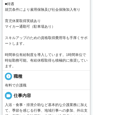
■待遇
就労条件により雇用保険及び社会保険加入有り
育児休業取得実績あり
マイカー通勤可（駐車場あり）
スキルアップのための資格取得費用等も手厚くサポ
ートします。
時間単位有給制度を導入しています。1時間単位で
時短勤務可能。有給休暇取得も積極的に推奨してい
ます。
info
職種
有料で介護職
label
仕事内容
入浴・食事・排泄介助など基本的な介護業務に加え
て、季節を感じる行事、地域行事への参加、外出支