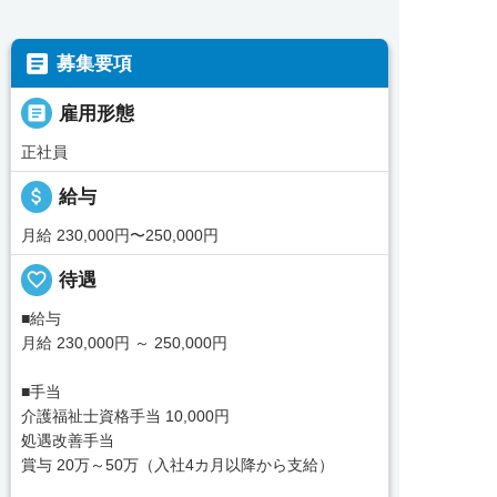

募集要項

雇用形態
正社員
attach_money
給与
月給 230,000円〜250,000円
favorite_border
待遇
■給与
月給 230,000円 ～ 250,000円
■手当
介護福祉士資格手当 10,000円
処遇改善手当
賞与 20万～50万（入社4カ月以降から支給）