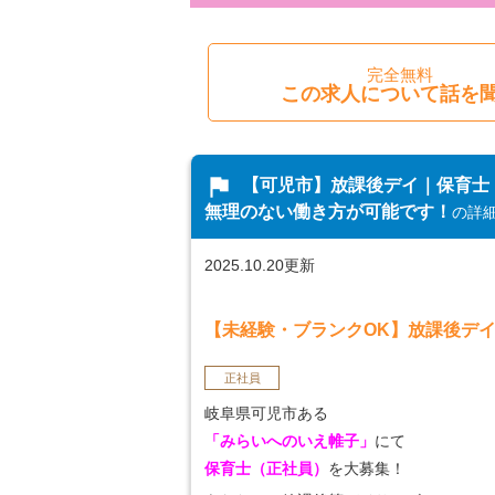
完全無料
この求人について話を
flag
【可児市】放課後デイ｜保育士
無理のない働き方が可能です！
の詳
2025.10.20更新
【未経験・ブランクOK】放課後デ
正社員
岐阜県可児市ある
「みらいへのいえ帷子」
にて
保育士（正社員）
を大募集！