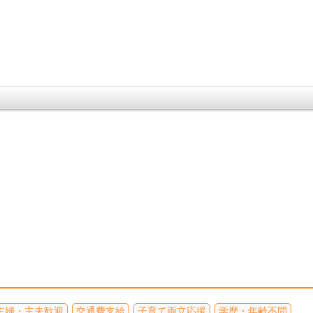
主婦・主夫歓迎
交通費支給
子育て両立応援
学歴・年齢不問