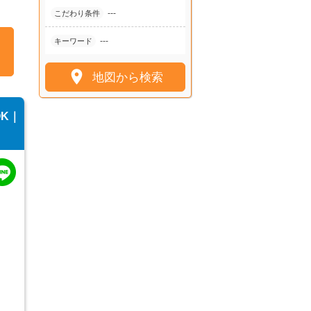
---
こだわり条件
---
キーワード

地図から検索
K｜