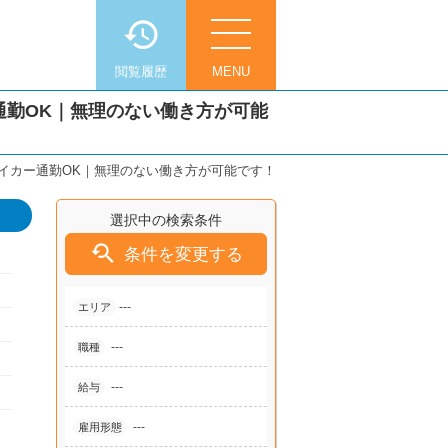
閲覧履歴
MENU
通勤OK｜無理のない働き方が可能
イカー通勤OK｜無理のない働き方が可能です！
選択中の検索条件

条件を変更する
---
エリア
---
職種
---
給与
---
雇用形態