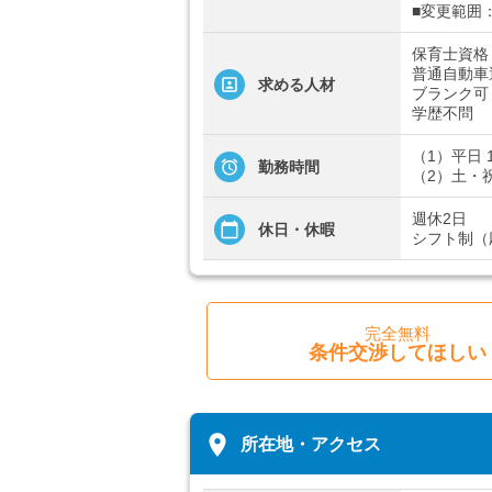
■変更範囲
保育士資格
普通自動車
求める人材
ブランク可
学歴不問
（1）平日 1
勤務時間
（2）土・祝
週休2日
休日・休暇
シフト制（
完全無料
条件交渉してほしい
place
所在地・アクセス