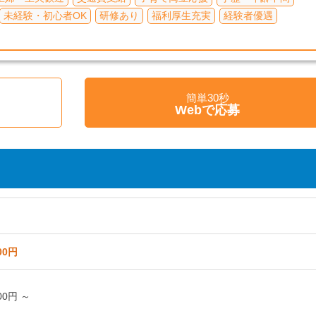
未経験・初心者OK
研修あり
福利厚生充実
経験者優遇
簡単30秒
く
Webで応募
00円
00円 ～