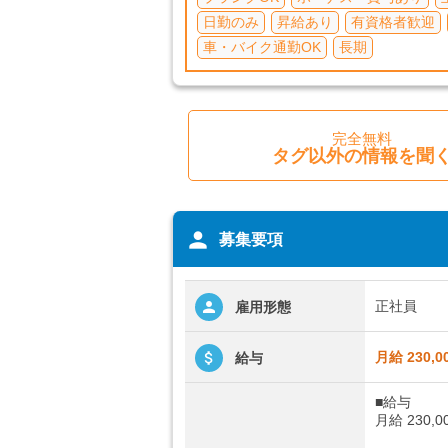
日勤のみ
昇給あり
有資格者歓迎
車・バイク通勤OK
長期
完全無料
タグ以外の情報を聞
person
募集要項
正社員
雇用形態
月給 230,0
給与
■給与
月給 230,0