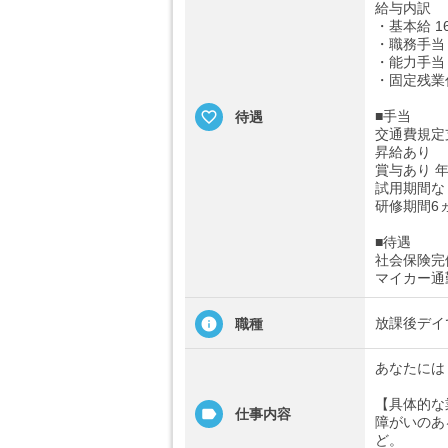
給与内訳
・基本給 16
・職務手当 2
・能力手当 2
・固定残業代
■手当
待遇
交通費規定
昇給あり
賞与あり 年
試用期間な
研修期間6
■待遇
社会保険完
マイカー通
放課後デイ
職種
あなたには
【具体的な
仕事内容
障がいのあ
ど。