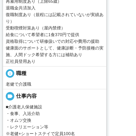
再雇用制度あり（上限65歳）
退職金共済加入
復職制度あり（規程には記載されていないが実績あ
り）
受動喫煙対策あり（屋内禁煙）
給食について希望者に1食370円で提供
資格取得について研修扱いでの対応や費用の援助
健康面のサポートとして、健康診断・予防接種の実
施、人間ドック希望する方には補助あり
正社員登用あり
info
職種
老健で介護職
label
仕事内容
■介護老人保健施設
・食事、入浴介助
・オムツ交換
・レクリエーション等
※老健+ショートステイで定員100名