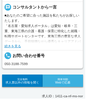
message
コンサルタントから一言
■あなたのご希望に合った施設を私たちがお探しい
たします。
「名古屋・愛知求人ポータル」は愛知・岐阜・三
重、東海三県の介護・看護・保育に特化した就職・
転職サポートセンターです。東海三県の豊富な求人
データから、手前味噌ながら優秀なキャリアアドバ
続きを見る
イザー、コンサルタントがあなたのキャリアやご希
望をお聞きし、あなたにぴったりのお仕事をご紹介
local_phone
お問い合わせ番号
します。その後の面談調整や条件交渉まで、すべて
責任をもってサポートいたします。また就業後のサ
050-3188-7599
ポート体制も万全！お悩みやお困りごとがあれば、
当社のスタッフがよろこんでフォローいたします。
見学してみたい！求人情報のここを確認したい！な
完全無料
簡単30秒
求人票以外の情報を聞く
Webで応募
ど、興味本位でも構いませんので、スタッフまでお
気軽にお問い合わせください。
求人ID：1411-ca-nf-ms-nor
■「シフト制、完全週休2、土日祝休み、土日休
み、日祝休み、週3以内可、短時間・扶養内、日勤