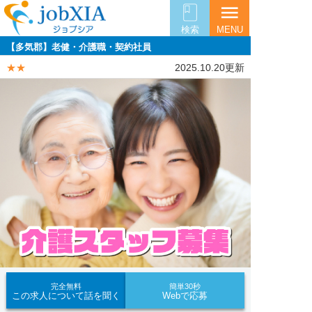
menu
検索
MENU
【多気郡】老健・介護職・契約社員
★★
2025.10.20更新
完全無料
簡単30秒
この求人について話を聞く
Webで応募