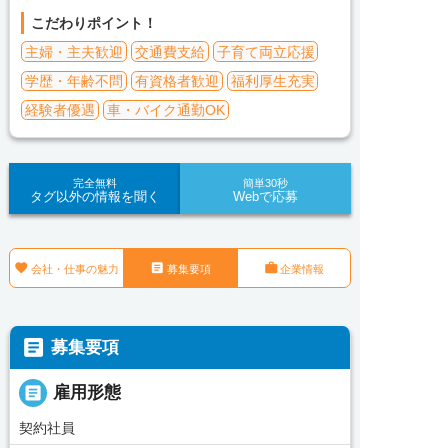
こだわりポイント！
主婦・主夫歓迎
交通費支給
子育て両立応援
学歴・年齢不問
有資格者歓迎
福利厚生充実
経験者優遇
車・バイク通勤OK
完全無料
簡単30秒
タグ以外の情報を聞く
Webで応募



会社・仕事の魅力
募集要項
企業情報

募集要項

雇用形態
契約社員