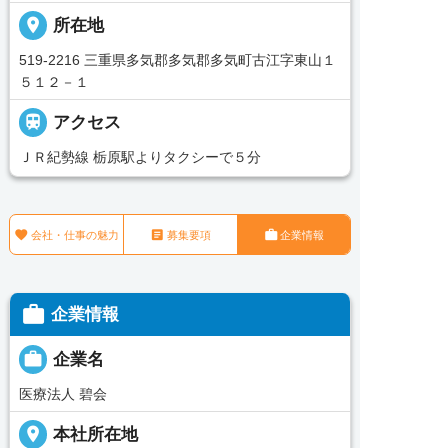
place
所在地
519-2216 三重県多気郡多気郡多気町古江字東山１
５１２－１

アクセス
ＪＲ紀勢線 栃原駅よりタクシーで５分



会社・仕事の魅力
募集要項
企業情報

企業情報

企業名
医療法人 碧会
place
本社所在地