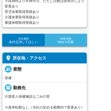
※採用時より年休付与、ただし日数は採用月により
変更あり
育児休業取得実績あり
介護休業取得実績あり
看護休暇取得実績あり
完全無料
簡単30秒
条件交渉してほしい
Webで応募
place
所在地・アクセス
people
業態
老健
_pin
勤務先
介護老人保健施設なごみの里
※基本転勤なし（当社の定める範囲内で変更あり）