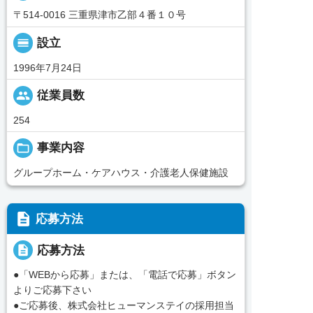
〒514-0016 三重県津市乙部４番１０号
calendar_view_day
設立
1996年7月24日
people
従業員数
254
folder_open
事業内容
グループホーム・ケアハウス・介護老人保健施設
description
応募方法
description
応募方法
●「WEBから応募」または、「電話で応募」ボタン
よりご応募下さい
●ご応募後、株式会社ヒューマンステイの採用担当