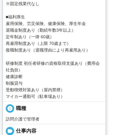
※固定残業代なし
■福利厚生
雇用保険、労災保険、健康保険、厚生年金
退職金制度あり（勤続年数3年以上）
定年制あり（一律 60歳）
再雇用制度あり（上限 70歳まで）
復職制度あり（退職理由により再雇用あり）
研修制度 初任者研修の資格取得支援あり（費用会
社負担）
健康診断
制服貸与
受動喫煙対策あり（屋内禁煙）
マイカー通勤可（駐車場あり）
info
職種
訪問介護で管理者
label
仕事内容