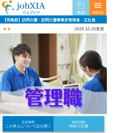
menu
検索
MENU
【羽島郡】訪問介護・訪問介護事業所管理者・正社員
★★
2025.10.20更新
完全無料
簡単30秒
この求人について話を聞く
Webで応募