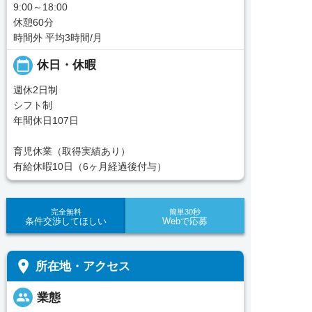
9:00～18:00
休憩60分
時間外 平均3時間/月
calendar_today
休日・休暇
週休2日制
シフト制
年間休日107日
育児休業（取得実績あり）
有給休暇10日（6ヶ月経過後付与）
完全無料
簡単30秒
条件交渉してほしい
Webで応募
place
所在地・アクセス
people
業態