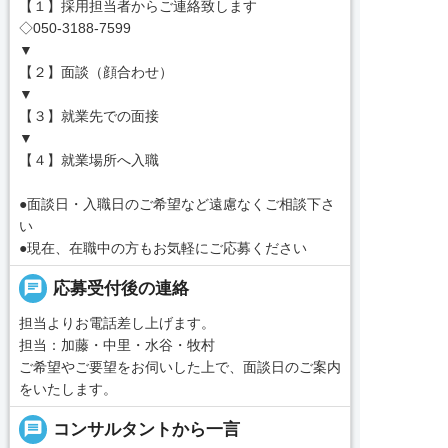
【１】採用担当者からご連絡致します
◇050-3188-7599
▼
【２】面談（顔合わせ）
▼
【３】就業先での面接
▼
【４】就業場所へ入職
●面談日・入職日のご希望など遠慮なくご相談下さ
い
●現在、在職中の方もお気軽にご応募ください
chat
応募受付後の連絡
担当よりお電話差し上げます。
担当：加藤・中里・水谷・牧村
ご希望やご要望をお伺いした上で、面談日のご案内
をいたします。
message
コンサルタントから一言