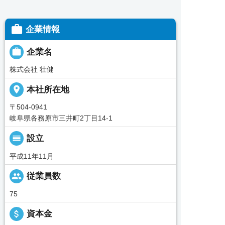

企業情報

企業名
株式会社 壮健
place
本社所在地
〒504-0941
岐阜県各務原市三井町2丁目14-1
calendar_view_day
設立
平成11年11月
people
従業員数
75
attach_money
資本金