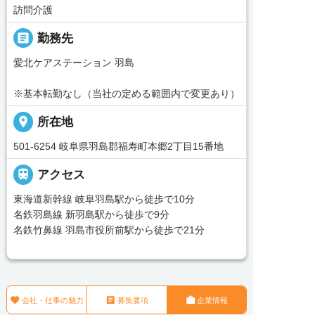
訪問介護
_pin
勤務先
愛北ケアステーション 羽島
※基本転勤なし（当社の定める範囲内で変更あり）
place
所在地
501-6254 岐阜県羽島郡福寿町本郷2丁目15番地

アクセス
東海道新幹線 岐阜羽島駅から徒歩で10分
名鉄羽島線 新羽島駅から徒歩で9分
名鉄竹鼻線 羽島市役所前駅から徒歩で21分



会社・仕事の魅力
募集要項
企業情報