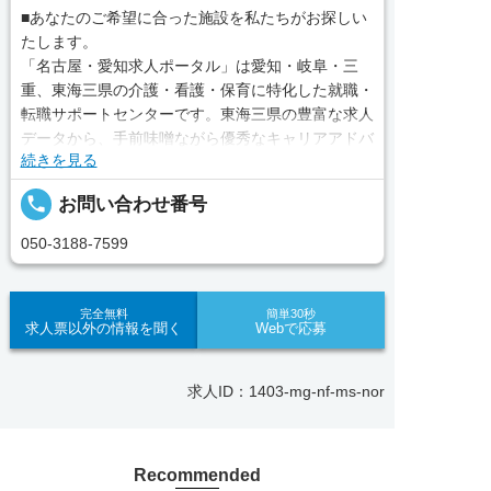
■あなたのご希望に合った施設を私たちがお探しい
たします。
「名古屋・愛知求人ポータル」は愛知・岐阜・三
重、東海三県の介護・看護・保育に特化した就職・
転職サポートセンターです。東海三県の豊富な求人
データから、手前味噌ながら優秀なキャリアアドバ
続きを見る
イザー、コンサルタントがあなたのキャリアやご希
望をお聞きし、あなたにぴったりのお仕事をご紹介
local_phone
お問い合わせ番号
します。その後の面談調整や条件交渉まで、すべて
責任をもってサポートいたします。また就業後のサ
050-3188-7599
ポート体制も万全！お悩みやお困りごとがあれば、
当社のスタッフがよろこんでフォローいたします。
見学してみたい！求人情報のここを確認したい！な
完全無料
簡単30秒
求人票以外の情報を聞く
Webで応募
ど、興味本位でも構いませんので、スタッフまでお
気軽にお問い合わせください。
求人ID：1403-mg-nf-ms-nor
■「シフト制、完全週休2、土日祝休み、土日休
み、日祝休み、週3以内可、短時間・扶養内、日勤
のみ、夜勤のみ、未経験歓迎、主婦歓迎、主夫歓
Recommended
迎、曜日相談可、土日祝のみ、年休110日～、残業