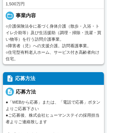
1,500万円
folder_open
事業内容
○介護保険法令に基づく身体介護（散歩・入浴・ト
イレ介助等）及び生活援助（調理・掃除・洗濯・買
い物等）を行う訪問介護事業。
○障害者（児）への支援介護。訪問看護事業。
○住宅型有料老人ホーム、サービス付き高齢者向け
住宅。
description
応募方法
description
応募方法
●「WEBから応募」または、「電話で応募」ボタン
よりご応募下さい
●ご応募後、株式会社ヒューマンステイの採用担当
者よりご連絡致します