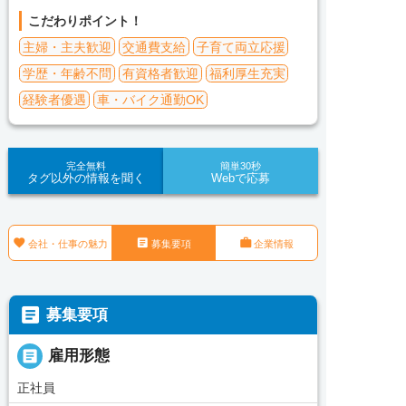
こだわりポイント！
主婦・主夫歓迎
交通費支給
子育て両立応援
学歴・年齢不問
有資格者歓迎
福利厚生充実
経験者優遇
車・バイク通勤OK
完全無料
簡単30秒
タグ以外の情報を聞く
Webで応募



会社・仕事の魅力
募集要項
企業情報

募集要項

雇用形態
正社員