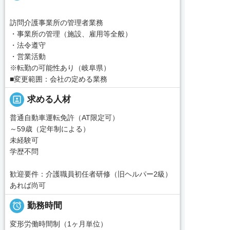
訪問介護事業所の管理者業務
・事業所の管理（施設、雇用等全般）
・法令遵守
・営業活動
※転勤の可能性あり（岐阜県）
■変更範囲：会社の定める業務
portrait
求める人材
普通自動車運転免許（AT限定可）
～59歳（定年制による）
未経験可
学歴不問
歓迎要件：介護職員初任者研修（旧ヘルパー2級）
あれば尚可

勤務時間
変形労働時間制（1ヶ月単位）