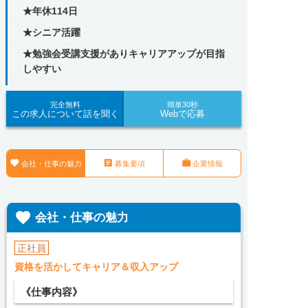
★年休114日
★シニア活躍
★勉強会受講支援がありキャリアアップが目指
しやすい
完全無料
簡単30秒
この求人について話を聞く
Webで応募



会社・仕事の魅力
募集要項
企業情報

会社・仕事の魅力
正社員
資格を活かしてキャリア＆収入アップ
《仕事内容》