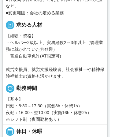
など。
■変更範囲：会社の定める業務
portrait
求める人材
【経験・資格】
・ヘルパー2級以上、実務経験2～3年以上（管理業
務に就かれていた方歓迎）
・普通自動車免許(AT限定可)
就労支援員、就労支援経験者、社会福祉士や精神保
険福祉士の資格も活かせます。

勤務時間
【基本】
日勤：8:30～17:30（実働8h・休憩1h）
夜勤：16:00～翌10:00（実働16h・休憩2h）
※シフト制（夜間勤務あり）
calendar_today
休日・休暇