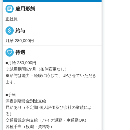

雇用形態
正社員
attach_money
給与
月給 280,000円
favorite_border
待遇
■月給 280,000円
※試用期間6か月（条件変更なし）
※給与は能力・経験に応じて、UPさせていただき
ます。
■手当
深夜割増賃金別途支給
昇給あり（不定期 個人評価及び会社の業績によ
る）
交通費規定内支給（バイク通勤・車通勤OK）
各種手当（役職・資格等）