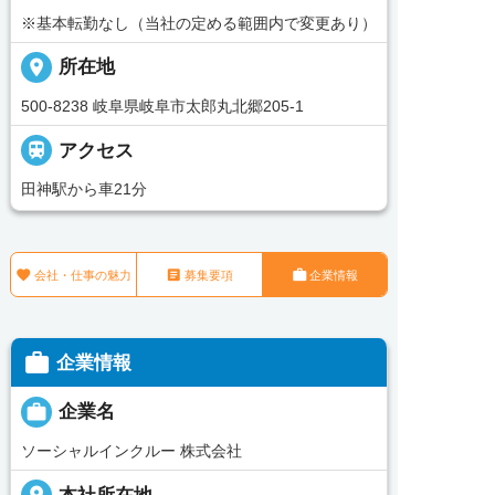
※基本転勤なし（当社の定める範囲内で変更あり）
place
所在地
500-8238 岐阜県岐阜市太郎丸北郷205-1

アクセス
田神駅から車21分



会社・仕事の魅力
募集要項
企業情報

企業情報

企業名
ソーシャルインクルー 株式会社