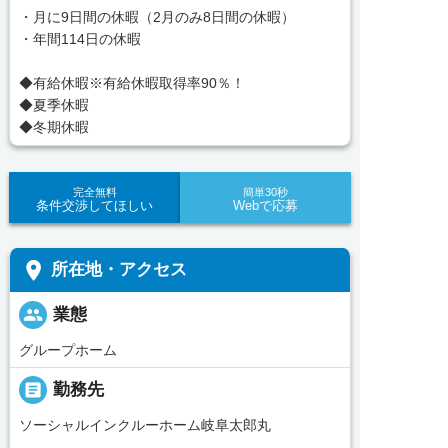
・月に9日間の休暇（2月のみ8日間の休暇）
・年間114日の休暇
◆有給休暇※有給休暇取得率90％！
◆夏季休暇
◆冬期休暇
完全無料
簡単30秒
条件交渉してほしい
Webで応募
place
所在地・アクセス
people
業態
グループホーム
_pin
勤務先
ソーシャルインクルーホーム岐阜太郎丸