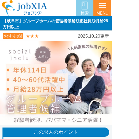
menu
検索
MENU
【岐阜市】グループホームの管理者候補◎正社員◎月給28
万円以上
おすすめ!
★★★
2025.10.20更新
この求人のポイント