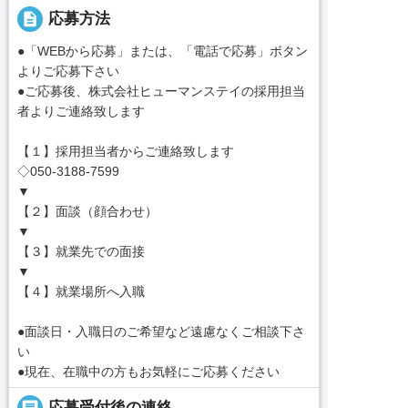
description
応募方法
●「WEBから応募」または、「電話で応募」ボタン
よりご応募下さい
●ご応募後、株式会社ヒューマンステイの採用担当
者よりご連絡致します
【１】採用担当者からご連絡致します
◇050-3188-7599
▼
【２】面談（顔合わせ）
▼
【３】就業先での面接
▼
【４】就業場所へ入職
●面談日・入職日のご希望など遠慮なくご相談下さ
い
●現在、在職中の方もお気軽にご応募ください
応募受付後の連絡