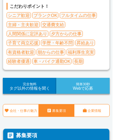
こだわりポイント！
シニア歓迎
ブランクOK
フルタイムの仕事
主婦・主夫歓迎
交通費支給
人間関係に定評あり
夕方からの仕事
子育て両立応援
学歴・年齢不問
昇給あり
有資格者歓迎
朝からの仕事
福利厚生充実
経験者優遇
車・バイク通勤OK
長期
完全無料
簡単30秒
タグ以外の情報を聞く
Webで応募



会社・仕事の魅力
募集要項
企業情報

募集要項