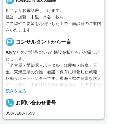
chat
担当よりお電話差し上げます。
担当：加藤・中里・水谷・牧村
ご希望やご要望をお伺いした上で、面談日のご案内
をいたします。
message
コンサルタントから一言
■あなたのご希望に合った施設を私たちがお探しい
たします。
「名古屋・愛知求人ポータル」は愛知・岐阜・三
重、東海三県の介護・看護・保育に特化した就職・
転職サポートセンターです。東海三県の豊富な求人
データから、手前味噌ながら優秀なキャリアアドバ
続きを見る
イザー、コンサルタントがあなたのキャリアやご希
望をお聞きし、あなたにぴったりのお仕事をご紹介
local_phone
お問い合わせ番号
します。その後の面談調整や条件交渉まで、すべて
責任をもってサポートいたします。また就業後のサ
050-3188-7599
ポート体制も万全！お悩みやお困りごとがあれば、
当社のスタッフがよろこんでフォローいたします。
見学してみたい！求人情報のここを確認したい！な
完全無料
簡単30秒