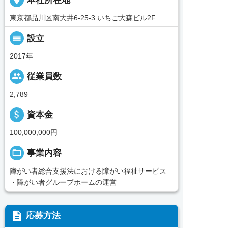
place
本社所在地
東京都品川区南大井6-25-3 いちご大森ビル2F
calendar_view_day
設立
2017年
people
従業員数
2,789
attach_money
資本金
100,000,000円
folder_open
事業内容
障がい者総合支援法における障がい福祉サービス
・障がい者グループホームの運営
description
応募方法