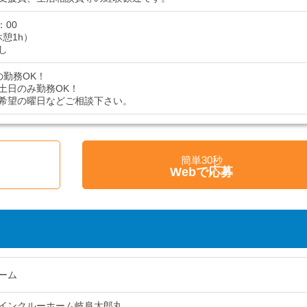
：00
休憩1h）
し
の勤務OK！
土日のみ勤務OK！
希望の曜日などご相談下さい。
簡単30秒
Webで応募
ーム
インクルーホーム岐阜太郎丸