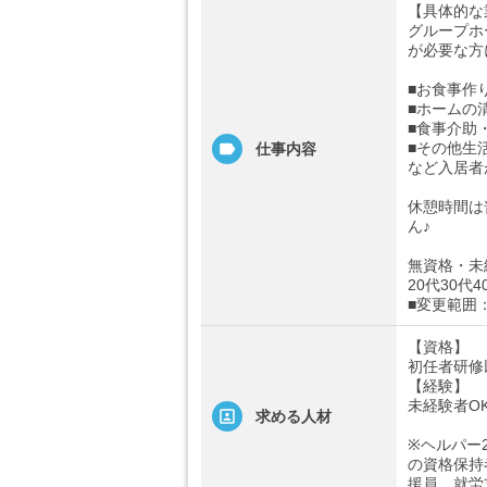
【具体的な
グループホ
が必要な方
■お食事作
■ホームの
■食事介助
■その他生
仕事内容
など入居者
休憩時間は
ん♪
無資格・未
20代30代
■変更範囲
【資格】
初任者研修
【経験】
未経験者O
求める人材
※ヘルパー
の資格保持
援員、就労