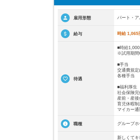
パート・ア
雇用形態
時給 1,065
給与
■時給1,00
※試用期間
■手当
交通費規定
各種手当
待遇
■福利厚生
社会保険完
産前・産後
育児休暇制
マイカー通
グループホ
職種
新しくてキ