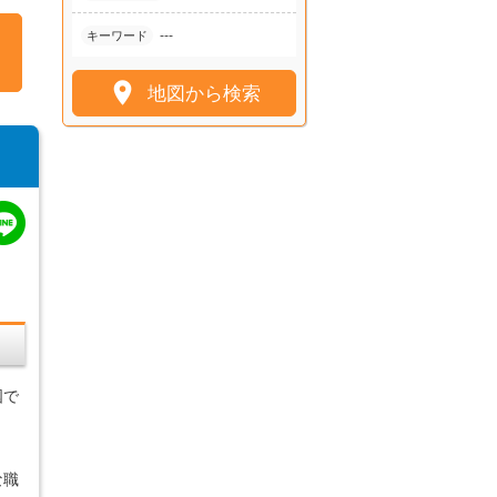
---
キーワード

地図から検索
国で
な職