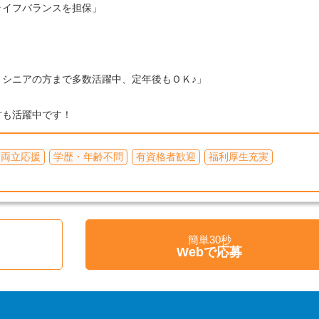
ライフバランスを担保」
シニアの方まで多数活躍中、定年後もＯＫ♪」
方も活躍中です！
て両立応援
学歴・年齢不問
有資格者歓迎
福利厚生充実
簡単30秒
く
Webで応募