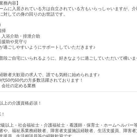
業務内容】
ームに入居されている方は自立されている方もいらっしゃいますが、介
に対しての身の回りのお世話です。
り
清掃
・入浴介助・排泄介助
活援助や見守り
が過ごしやすいようにサポートしていただきます♪
普段ご自宅にいられるように、好きなように過ごしていただいて構いま
経験者大歓迎の求人で、誰でも気軽に始められます♪
40代50代60代の方多数活躍されております！
：会社の定める業務
以上の介護資格必須！
K！
2級以上・社会福祉士・介護福祉士・看護師・保育士・ホームヘルパー
者や、福祉系業務経験者、障害者支援施設経験者、生活支援員、障害者
支援員、生活相談員等の経験歓迎です。