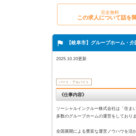
完全無料
この求人について話を
flag
【岐阜市】グループホーム・介
2025.10.20更新
パート・アルバイト
《仕事内容》
ソーシャルインクルー株式会社は「住ま
多数のグループホームの運営をしており
全国展開による豊富な運営ノウハウを活