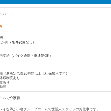
ルバイト
円
0円
6か月（条件変更なし）
内支給（バイク通勤・車通勤OK）
備（週所定労働20時間以上は社保加入です）
休暇制度あり
度あり
勤可
ームで介護職
レイな障がい者グループホームで世話人スタッフのお仕事です。