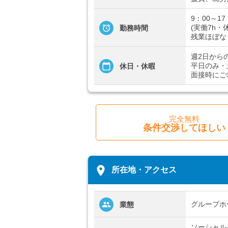
9：00～17
(実働7h・
勤務時間
残業ほぼな
週2日から
平日のみ・
休日・休暇
面接時にご
完全無料
条件交渉してほしい
place
所在地・アクセス
グループホ
業態
ソーシャル