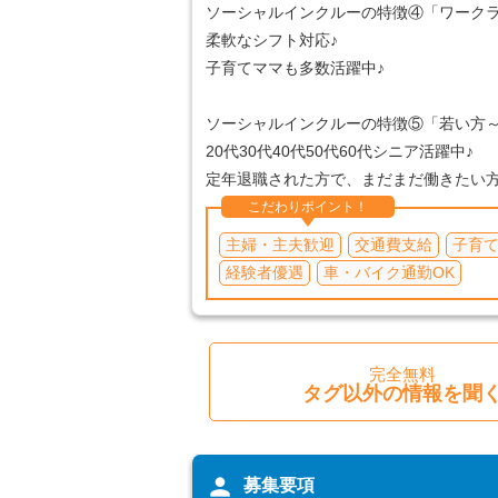
ソーシャルインクルーの特徴④「ワーク
柔軟なシフト対応♪
子育てママも多数活躍中♪
ソーシャルインクルーの特徴⑤「若い方～
20代30代40代50代60代シニア活躍中♪
定年退職された方で、まだまだ働きたい
こだわりポイント！
主婦・主夫歓迎
交通費支給
子育
経験者優遇
車・バイク通勤OK
完全無料
タグ以外の情報を聞
person
募集要項