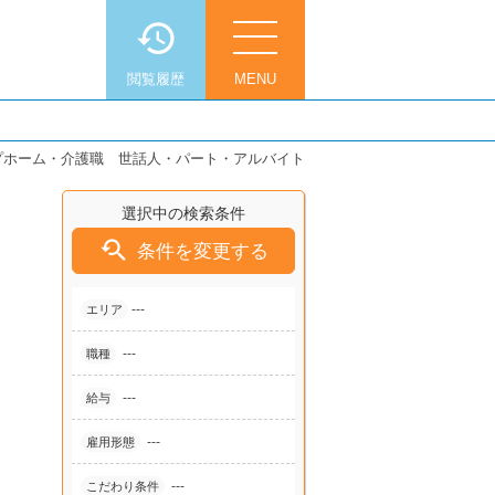
閲覧履歴
MENU
プホーム・介護職 世話人・パート・アルバイト
選択中の検索条件

条件を変更する
---
エリア
---
職種
---
給与
---
雇用形態
---
こだわり条件