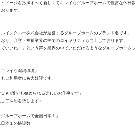
スイメージを払拭すべく新しくてキレイなグループホームで豊富な休日
ております。
ャルインクルー株式会社が運営するグループホームのブランド名です。
ており、介護・福祉業界の中でのロイヤリティも向上しております。
んていいね！」という声を業界の中でいただけるようなグループホーム
。
てキレイな職場環境」
フもご利用者にも大好評です。
ＯＫ♪誰でも始められる楽しいお仕事です」
して採用を致します♪
者グループホームで全国日本１」
ム日本１の施設数