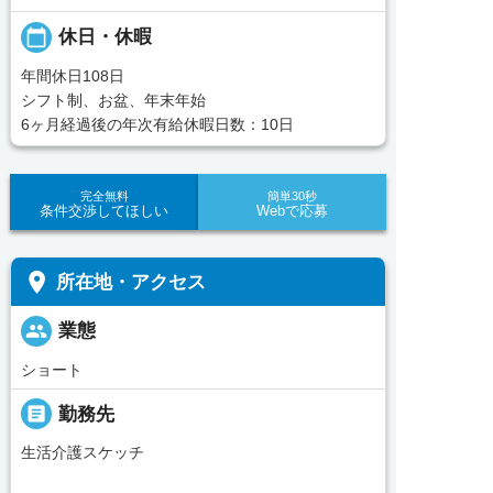
calendar_today
休日・休暇
年間休日108日
シフト制、お盆、年末年始
6ヶ月経過後の年次有給休暇日数：10日
完全無料
簡単30秒
条件交渉してほしい
Webで応募
place
所在地・アクセス
people
業態
ショート
_pin
勤務先
生活介護スケッチ