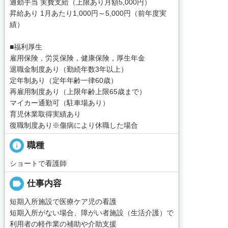
通勤手当 実費支給（上限あり月額5,000円）
昇給あり 1月あたり1,000円～5,000円（前年度実
績）
■福利厚生
雇用保険，労災保険，健康保険，厚生年金
退職金制度あり（勤続年数3年以上）
定年制あり（定年年齢一律60歳）
再雇用制度あり（上限年齢上限65歳まで）
マイカー通勤可（駐車場あり）
育児休業取得実績あり
復職制度あり※傷病により休職した場合
info
職種
ショートで看護師
label
仕事内容
短期入所施設で医療ケア児の看護
短期入所がない場合、障がい者施設（生活介護）で
利用者の軽作業の補助や介助支援