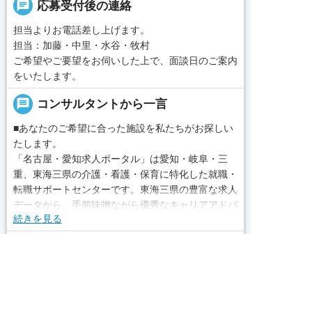
chat
応募受付後の連絡
担当よりお電話差し上げます。
担当：加藤・中里・水谷・牧村
ご希望やご要望をお伺いした上で、面談日のご案内
をいたします。
message
コンサルタントから一言
■あなたのご希望に合った施設を私たちがお探しい
たします。
「名古屋・愛知求人ポータル」は愛知・岐阜・三
重、東海三県の介護・看護・保育に特化した就職・
転職サポートセンターです。東海三県の豊富な求人
データから、手前味噌ながら優秀なキャリアアドバ
続きを見る
イザー、コンサルタントがあなたのキャリアやご希
望をお聞きし、あなたにぴったりのお仕事をご紹介
local_phone
お問い合わせ番号
します。その後の面談調整や条件交渉まで、すべて
求人へのご応募は
責任をもってサポートいたします。また就業後のサ
050-3188-7599
お電話またはWEBから
ポート体制も万全！お悩みやお困りごとがあれば、


WEBで応募
電話で応募
当社のスタッフがよろこんでフォローいたします。