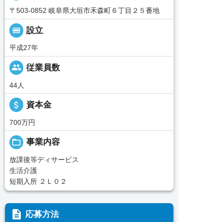
〒503-0852 岐阜県大垣市禾森町６丁目２５番地
calendar_view_day
設立
平成27年
people
従業員数
44人
attach_money
資本金
700万円
folder_open
事業内容
放課後等ディサービス
生活介護
短期入所 ２Ｌ０２
description
応募方法