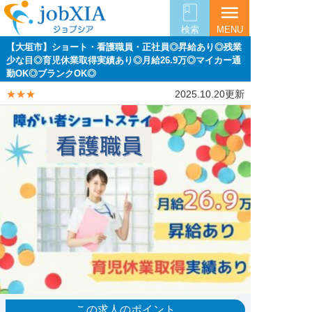
menu
検索
MENU
【大垣市】ショート・看護職員・正社員◎昇給あり◎残業
少な目◎育児休業取得実績あり◎月給26.9万◎マイカー通
勤OK◎ブランクOK◎
★★★
2025.10.20更新
この求人のポイント