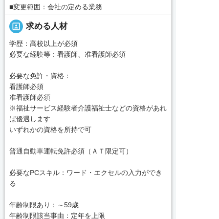
■変更範囲：会社の定める業務
portrait
求める人材
学歴：高校以上が必須
必要な経験等：看護師、准看護師必須
必要な免許・資格：
看護師必須
准看護師必須
※福祉サービス経験者介護福祉士などの資格があれ
ば優遇します
いずれかの資格を所持で可
普通自動車運転免許必須（ＡＴ限定可）
必要なPCスキル：ワード・エクセルの入力ができ
る
年齢制限あり：～59歳
年齢制限該当事由：定年を上限