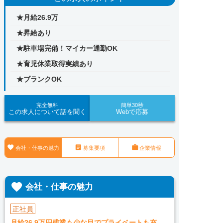
★月給26.9万
★昇給あり
★駐車場完備！マイカー通勤OK
★育児休業取得実績あり
★ブランクOK
完全無料
簡単30秒
この求人について話を聞く
Webで応募



会社・仕事の魅力
募集要項
企業情報

会社・仕事の魅力
正社員
月給26.9万円残業も少な目でプライベートも充