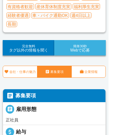
有資格者歓迎
産休育休制度充実
福利厚生充実
経験者優遇
車・バイク通勤OK
週4日以上
長期
完全無料
簡単30秒
タグ以外の情報を聞く
Webで応募



会社・仕事の魅力
募集要項
企業情報

募集要項

雇用形態
正社員
attach_money
給与