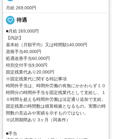
月給 269,000円
favorite_border
待遇
■月給 269,000円
【内訳】
基本給（月額平均）又は時間額140,000円
資格手当40,000円
処遇改善手当60,000円
特別交付手当9,000円
固定残業代あり20,000円
※固定残業代に関する特記事項
時間外手当は、時間外労働の有無にかかわらず１０
時間分の時間外手当を固定残業代として支給し、１
０時間を超える時間外労働は法定通り追加で支給。
固定残業の時間数は積算根拠となるもの。実際の時
間数の見込みや実績を示すものではない。
※試用期間あり 3ヶ月（同条件）
■手当