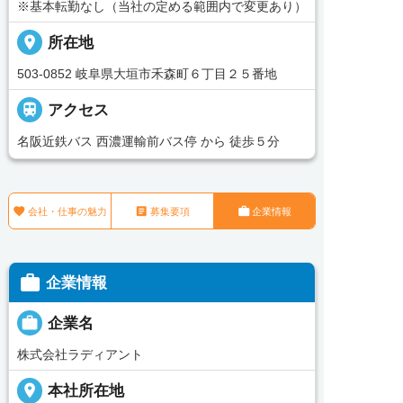
※基本転勤なし（当社の定める範囲内で変更あり）
place
所在地
503-0852 岐阜県大垣市禾森町６丁目２５番地

アクセス
名阪近鉄バス 西濃運輸前バス停 から 徒歩５分



会社・仕事の魅力
募集要項
企業情報

企業情報

企業名
株式会社ラディアント
place
本社所在地