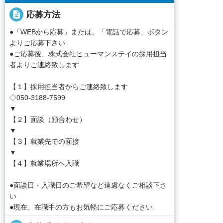
description
応募方法
●「WEBから応募」または、「電話で応募」ボタン
よりご応募下さい
●ご応募後、株式会社ヒューマンステイの採用担当
者よりご連絡致します
【１】採用担当者からご連絡致します
◇050-3188-7599
▼
【２】面談（顔合わせ）
▼
【３】就業先での面接
▼
【４】就業場所へ入職
●面談日・入職日のご希望など遠慮なくご相談下さ
い
●現在、在職中の方もお気軽にご応募ください