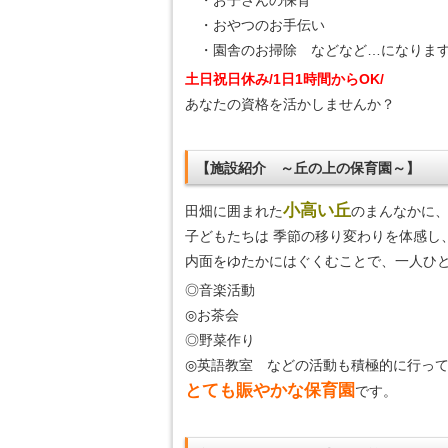
・お子さんの保育
・おやつのお手伝い
・園舎のお掃除 などなど…になりま
土日祝日休み/1日1時間からOK/
あなたの資格を活かしませんか？
【施設紹介 ～丘の上の保育園～】
小高い丘
田畑に囲まれた
のまんなかに、
子どもたちは 季節の移り変わりを体感し
内面をゆたかにはぐくむことで、一人ひと
◎音楽活動
◎お茶会
◎野菜作り
◎英語教室 などの活動も積極的に行っ
とても賑やかな保育園
です。