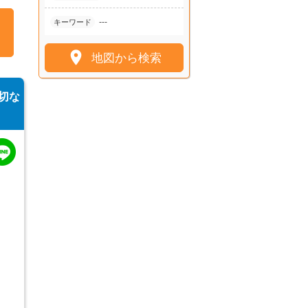
---
キーワード

地図から検索
切な