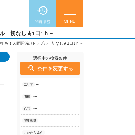
閲覧履歴
MENU
ル一切なし★1日1ｈ～
0年も！人間関係のトラブル一切なし★1日1ｈ～
選択中の検索条件

条件を変更する
---
エリア
---
職種
---
給与
---
雇用形態
---
こだわり条件