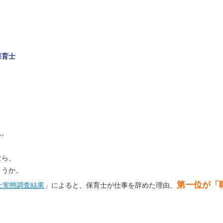
保育士
ん。
なら、
ょうか。
第一位が「
士実態調査結果
」によると、保育士が仕事を辞めた理由、