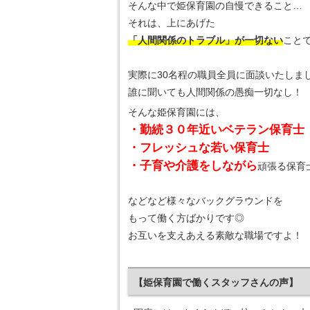
そんな中で姫保育園の自慢できること…
それは、上にあげた
「人間関係のトラブル」が一切ない
こと
実際に30名程の職員全員に面談いたしま
誰に聞いても人間関係の愚痴一切なし！
そんな姫保育園には、
・勤続３０年近いベテラン保育士
・フレッシュな若い保育士
・子育や介護をしながら
頑張る保育
などなど様々なバックグラウンドを
もって働く方ばかりです◎
お互いを支えあえる素敵な職場ですよ！
【姫保育園で働くスタッフさんの声】