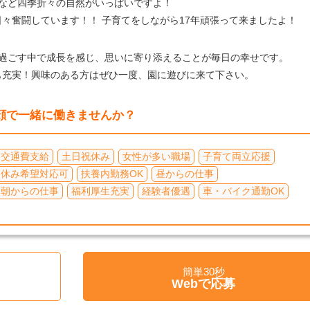
など四季折々の自然がいっぱいですよ！
々奮闘しています！！ 子育てをしながら17年頑張って来ましたよ！
に過ごす中で成長を感じ、思いに寄り添えることが毎日の幸せです。
も充実！興味のある方はぜひ一度、園に遊びに来て下さい。
顔で一緒に働きませんか？
交通費支給
土日祝休み
女性が多い職場
子育て両立応援
日休み希望対応可
扶養内勤務OK
昼からの仕事
朝からの仕事
福利厚生充実
経験者優遇
車・バイク通勤OK
簡単30秒
く
Webで応募