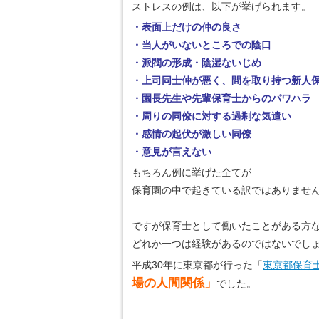
ストレスの例は、以下が挙げられます。
・表面上だけの仲の良さ
・当人がいないところでの陰口
・派閥の形成・陰湿ないじめ
・上司同士仲が悪く、間を取り持つ新人
・園長先生や先輩保育士からのパワハラ
・周りの同僚に対する過剰な気遣い
・感情の起伏が激しい同僚
・意見が言えない
もちろん例に挙げた全てが
保育園の中で起きている訳ではありませ
ですが保育士として働いたことがある方
どれか一つは経験があるのではないでし
平成30年に東京都が行った「
東京都保育
場の人間関係」
でした。