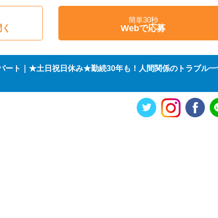
簡単30秒
聞く
Webで応募
パート｜★土日祝日休み★勤続30年も！人間関係のトラブル一
り
！