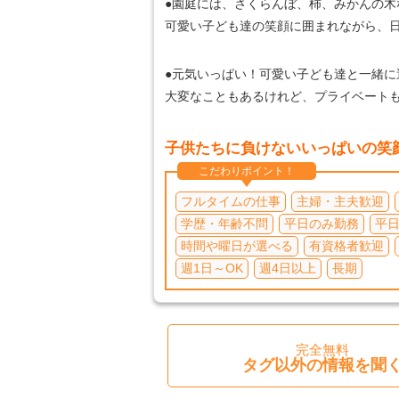
●園庭には、さくらんぼ、柿、みかんの木
可愛い子ども達の笑顔に囲まれながら、日
●元気いっぱい！可愛い子ども達と一緒
大変なこともあるけれど、プライベート
子供たちに負けないいっぱいの笑
こだわりポイント！
フルタイムの仕事
主婦・主夫歓迎
学歴・年齢不問
平日のみ勤務
平
時間や曜日が選べる
有資格者歓迎
週1日～OK
週4日以上
長期
完全無料
タグ以外の情報を聞