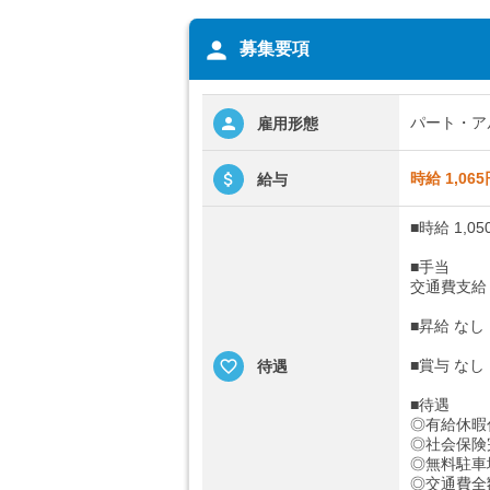
person
募集要項
パート・ア
雇用形態
時給 1,065
給与
■時給 1,05
■手当
交通費支給
■昇給 なし
■賞与 なし
待遇
■待遇
◎有給休暇
◎社会保険
◎無料駐車
◎交通費全