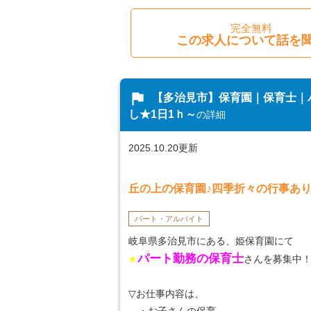
完全無料
この求人について話を
flag
【多治見市】保育園｜保育士｜
し★1日1ｈ～
の詳細
2025.10.20更新
丘の上の保育園♪四季折々の行事あ
パート・アルバイト
岐阜県多治見市にある、姫保育園にて
パート勤務の保育士
★
さんを募集中
▽お仕事内容は、